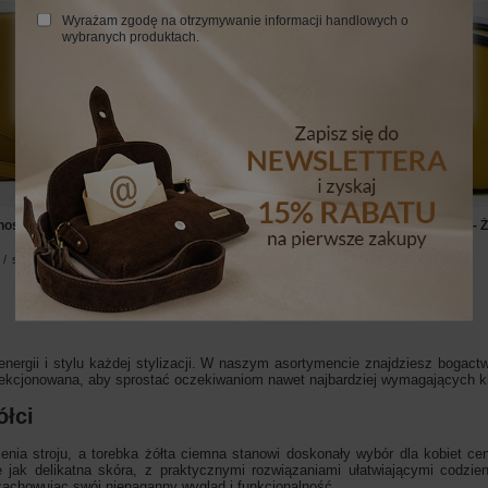
Wyrażam zgodę na otrzymywanie informacji handlowych o
wybranych produktach.
POLECANY
onoszka damska - Żółta ciemna
Listonoszka damska - Barberini's - 
169,99 zł
/
szt.
/
szt.
nergii i stylu każdej stylizacji. W naszym asortymencie znajdziesz bogact
lekcjonowana, aby sprostać oczekiwaniom nawet najbardziej wymagających kl
ółci
enia stroju, a torebka żółta ciemna stanowi doskonały wybór dla kobiet cen
ie jak delikatna skóra, z praktycznymi rozwiązaniami ułatwiającymi codzi
zachowując swój nienaganny wygląd i funkcjonalność.