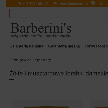
+48 504 199 123
sklep@barberinis.pl
Galanteria damska
Galanteria męska
Torby i tore
Strona główna
Żółty ciemny
Żółte i musztardowe torebki damski