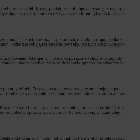
wszechstronne nerki. Każdy produkt został zaprojektowany z myślą o
ywidualnego gustu. Torebki skórzane żółte to nie tylko dodatek, ale
rzyjemnością. Zastanawiasz się, który odcień żółci najlepiej podkreśli
ntach, które zaspokoją różnorodne potrzeby, od tych poszukujących
ę z użytkowania. Oferujemy modele wyposażone w liczne przegrody i
o danych. Modna torebka żółta to doskonały sposób na odświeżenie
e prosto z Włoch. Te wyjątkowe akcesoria są kwintesencją elegancji,
uki. Torebki skórzane żółte od renomowanych włoskich producentów
 Niezależnie od tego, czy szukasz subtelnej torebki na co dzień, czy
j uniwersalność sprawia, że doskonale komponuje się z różnorodnymi
iele z oferowanych modeli, takich jak portfele z etui na telefon czy