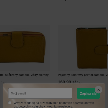
tfel skórzany damski - Żółty ciemny
Pojemny kolorowy portfel damski - Ż
169,99 zł
/
szt.
/
szt.
Zapisz się
Wyrażam zgodę na przetwarzanie podanych powyżej danych
osobowych w celu otrzymywania newslettera