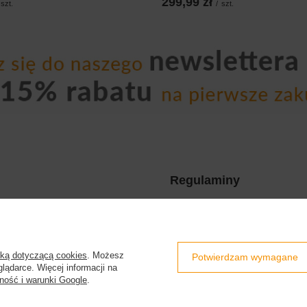
299,99 zł
szt.
/
szt.
Regulaminy
uj się
Wysyłka
Sposoby płatności i prowizje
kupowe
Regulamin
yką dotyczącą cookies
. Możesz
Potwierdzam wymagane
lądarce. Więcej informacji na
kupionych produktów
Polityka prywatności
ność i warunki Google
.
transakcji
Odstąpienie od umowy