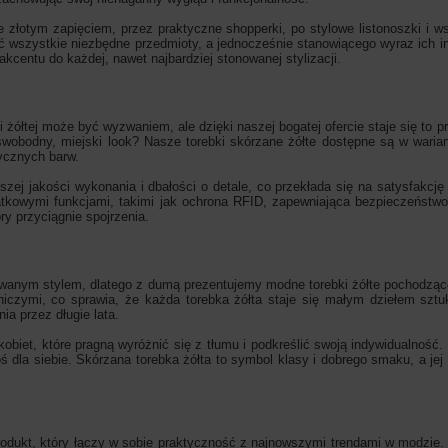
e złotym zapięciem, przez praktyczne shopperki, po stylowe listonoszki i 
 wszystkie niezbędne przedmioty, a jednocześnie stanowiącego wyraz ich ind
centu do każdej, nawet najbardziej stonowanej stylizacji.
ki żółtej może być wyzwaniem, ale dzięki naszej bogatej ofercie staje się to p
swobodny, miejski look? Nasze torebki skórzane żółte dostępne są w waria
ycznych barw.
zej jakości wykonania i dbałości o detale, co przekłada się na satysfakcj
atkowymi funkcjami, takimi jak ochrona RFID, zapewniająca bezpieczeństw
ry przyciągnie spojrzenia.
inowanym stylem, dlatego z dumą prezentujemy modne torebki żółte pochodząc
niczymi, co sprawia, że każda torebka żółta staje się małym dziełem szt
ia przez długie lata.
kobiet, które pragną wyróżnić się z tłumu i podkreślić swoją indywidualność.
 dla siebie. Skórzana torebka żółta to symbol klasy i dobrego smaku, a je
rodukt, który łączy w sobie praktyczność z najnowszymi trendami w modzie. W