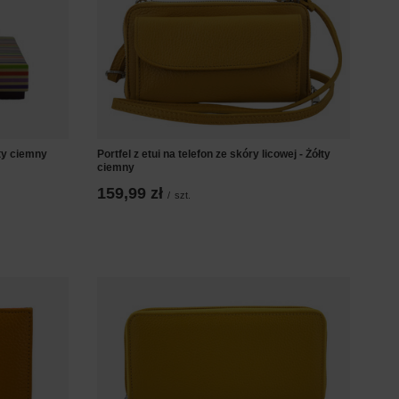
łty ciemny
Portfel z etui na telefon ze skóry licowej - Żółty
ciemny
159,99 zł
/
szt.