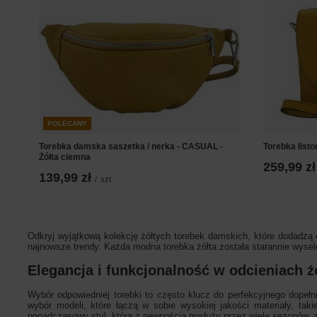
POLECANY
Torebka damska saszetka / nerka - CASUAL -
Torebka list
Żółta ciemna
259,99 zł
139,99 zł
/
szt.
Odkryj wyjątkową kolekcję żółtych torebek damskich, które dodadzą e
najnowsze trendy. Każda modna torebka żółta została starannie wyse
Elegancja i funkcjonalność w odcieniach ż
Wybór odpowiedniej torebki to często klucz do perfekcyjnego dopełni
wybór modeli, które łączą w sobie wysokiej jakości materiały, tak
ponadczasowy styl, która z pewnością posłuży przez wiele sezonów, 