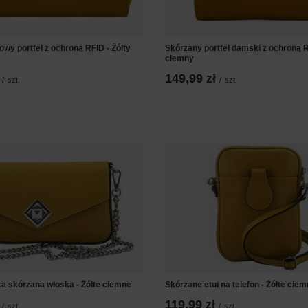
wy portfel z ochroną RFID - Żółty
Skórzany portfel damski z ochroną R
ciemny
149,99 zł
/
szt.
/
szt.
a skórzana włoska - Żółte ciemne
Skórzane etui na telefon - Żółte cie
119,99 zł
/
szt.
/
szt.