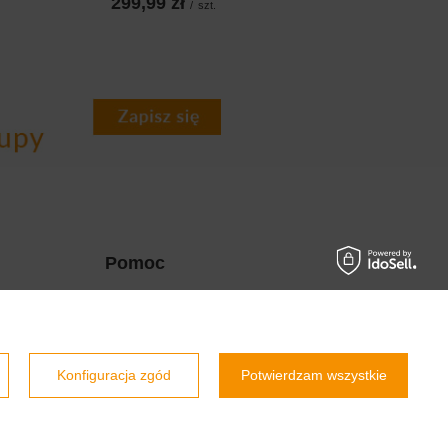
299,99 zł
/
szt.
Pomoc
Zwroty i reklamacje [Formularze]
Prawdziwe
Pytania i odpowiedzi
opinie klientów
4.9
/ 5.0
Szybka wysyłka
Konfiguracja zgód
Potwierdzam wszystkie
800 opinii