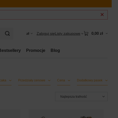
0,00 zł
zł
Zaloguj się
Listy zakupowe
Bestsellery
Promocje
Blog
caka
Przedziały cenowe
Cena
Dodatkowy pasek
Zmień sortowanie
Najlepsza trafność