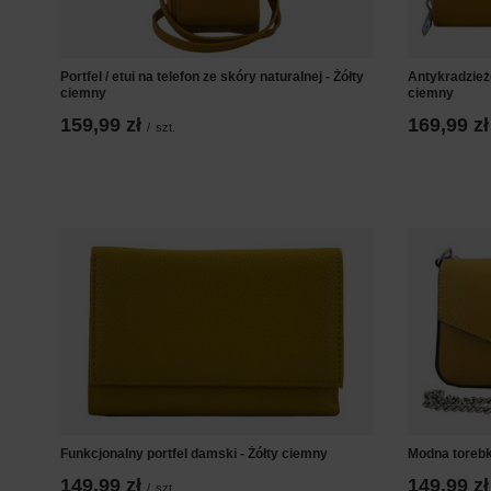
Portfel / etui na telefon ze skóry naturalnej - Żółty
Antykradzieżo
ciemny
ciemny
159,99 zł
169,99 zł
/
szt.
Funkcjonalny portfel damski - Żółty ciemny
Modna torebk
149,99 zł
149,99 zł
/
szt.