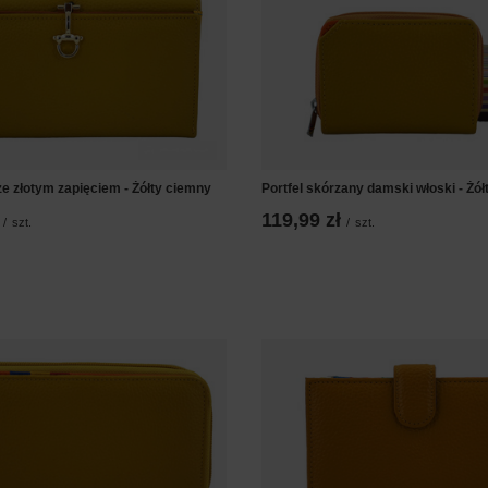
ze złotym zapięciem - Żółty ciemny
Portfel skórzany damski włoski - Żó
119,99 zł
/
szt.
/
szt.