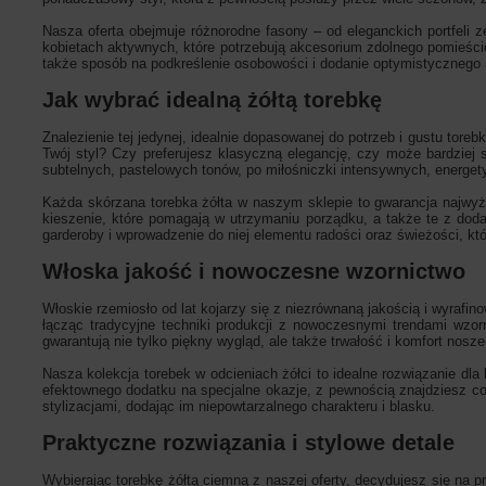
Nasza oferta obejmuje różnorodne fasony – od eleganckich portfeli z
kobietach aktywnych, które potrzebują akcesorium zdolnego pomieścić
także sposób na podkreślenie osobowości i dodanie optymistycznego ak
Jak wybrać idealną żółtą torebkę
Znalezienie tej jedynej, idealnie dopasowanej do potrzeb i gustu toreb
Twój styl? Czy preferujesz klasyczną elegancję, czy może bardziej 
subtelnych, pastelowych tonów, po miłośniczki intensywnych, energet
Każda skórzana torebka żółta w naszym sklepie to gwarancja najwyżs
kieszenie, które pomagają w utrzymaniu porządku, a także te z dod
garderoby i wprowadzenie do niej elementu radości oraz świeżości, któ
Włoska jakość i nowoczesne wzornictwo
Włoskie rzemiosło od lat kojarzy się z niezrównaną jakością i wyraf
łącząc tradycyjne techniki produkcji z nowoczesnymi trendami wzor
gwarantują nie tylko piękny wygląd, ale także trwałość i komfort noszen
Nasza kolekcja torebek w odcieniach żółci to idealne rozwiązanie dla 
efektownego dodatku na specjalne okazje, z pewnością znajdziesz coś
stylizacjami, dodając im niepowtarzalnego charakteru i blasku.
Praktyczne rozwiązania i stylowe detale
Wybierając torebkę żółtą ciemną z naszej oferty, decydujesz się na p