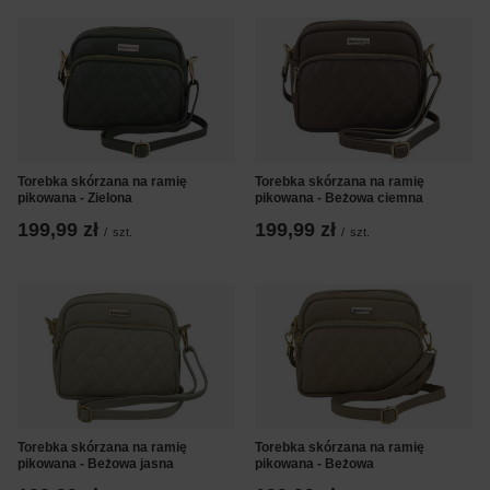
Torebka skórzana na ramię
Torebka skórzana na ramię
pikowana - Zielona
pikowana - Beżowa ciemna
199,99 zł
199,99 zł
/
szt.
/
szt.
Torebka skórzana na ramię
Torebka skórzana na ramię
pikowana - Beżowa jasna
pikowana - Beżowa