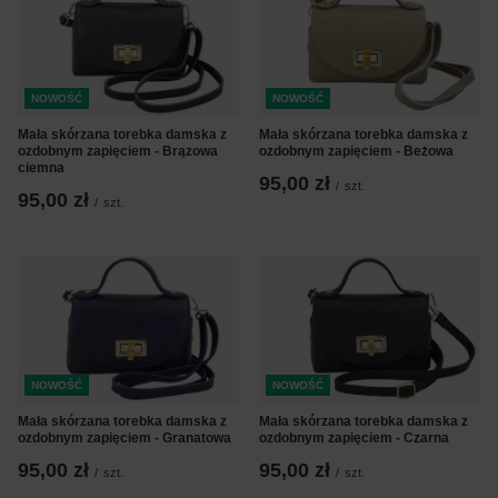
NOWOŚĆ
NOWOŚĆ
Mała skórzana torebka damska z
Mała skórzana torebka damska z
ozdobnym zapięciem - Brązowa
ozdobnym zapięciem - Beżowa
ciemna
95,00 zł
/
szt.
95,00 zł
/
szt.
NOWOŚĆ
NOWOŚĆ
Mała skórzana torebka damska z
Mała skórzana torebka damska z
ozdobnym zapięciem - Granatowa
ozdobnym zapięciem - Czarna
95,00 zł
95,00 zł
/
szt.
/
szt.