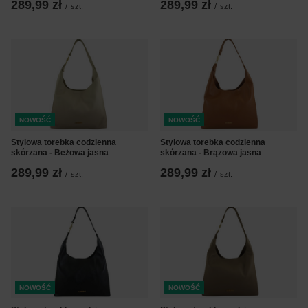
289,99 zł
289,99 zł
/
szt.
/
szt.
NOWOŚĆ
NOWOŚĆ
Stylowa torebka codzienna
Stylowa torebka codzienna
skórzana - Beżowa jasna
skórzana - Brązowa jasna
289,99 zł
289,99 zł
/
szt.
/
szt.
NOWOŚĆ
NOWOŚĆ