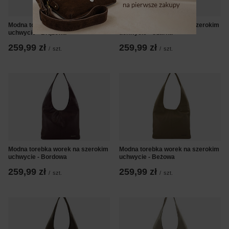
Modna torebka worek na szerokim
Modna torebka worek na szerokim
uchwycie - Brązowa
uchwycie - Czarna
259,99 zł
259,99 zł
/
szt.
/
szt.
Modna torebka worek na szerokim
Modna torebka worek na szerokim
uchwycie - Bordowa
uchwycie - Beżowa
259,99 zł
259,99 zł
/
szt.
/
szt.