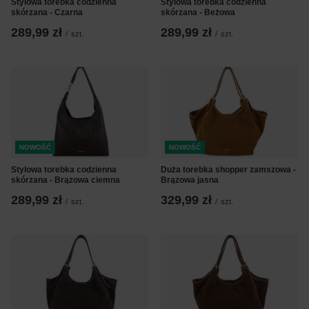
Stylowa torebka codzienna
Stylowa torebka codzienna
skórzana - Czarna
skórzana - Beżowa
289,99 zł
289,99 zł
/
szt.
/
szt.
NOWOŚĆ
NOWOŚĆ
Stylowa torebka codzienna
Duża torebka shopper zamszowa -
skórzana - Brązowa ciemna
Brązowa jasna
289,99 zł
329,99 zł
/
szt.
/
szt.