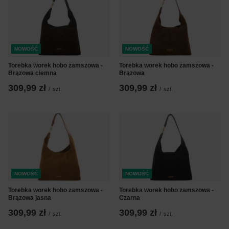
NOWOŚĆ
NOWOŚĆ
Torebka worek hobo zamszowa -
Torebka worek hobo zamszowa -
Brązowa ciemna
Brązowa
309,99 zł
309,99 zł
/
szt.
/
szt.
NOWOŚĆ
NOWOŚĆ
Torebka worek hobo zamszowa -
Torebka worek hobo zamszowa -
Brązowa jasna
Czarna
309,99 zł
309,99 zł
/
szt.
/
szt.