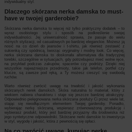
indywidualny styl.
Dlaczego skórzana nerka damska to must-
have w twojej garderobie?
Skórzana nerka damska to więcej niż tylko praktyczny dodatek – to
wyraz osobistego stylu i sposób na podkreślenie swojej
indywidualności. Jej uniwersalność sprawia, że pasuje do wielu
różnych stylizacji, od casualowych po bardziej eleganckie. Możesz ją
nosić na co dzień do jeansów i t-shirtu, jak również zestawić z
sukienką czy spódnicą, tworząc oryginalny i modny look. Co więcej,
nerka skórzana damska to doskonała alternatywa dla tradycyjnej
torebki, szczególnie w sytuacjach, gdy potrzebujesz mieć wolne ręce,
na przykład podczas zakupów, spacerów czy podróży. Dzięki niej
wszystkie najważniejsze przedmioty, takie jak telefon, portfel czy
klucze, są zawsze pod ręką, a Ty możesz cieszyć się swobodą
ruchów.
Warto również zwrócić uwagę na trwałość i jakość wykonania
skórzanych nerek damskich. Skóra naturalna to materiał, który z
wiekiem nabiera charakteru i staje się jeszcze bardziej atrakcyjny.
Odpowiednio pielęgnowana nerka skórzana posłuży Ci przez wiele lat,
stając się nieodłącznym elementem Twojej garderoby. Ponadto,
wybierając nerkę skórzaną, wspierasz zrównoważoną produkcję i
wybierasz produkt, który jest bardziej przyjazny dla środowiska niż
jego syntetyczne odpowiedniki. Skórzane nerki damskie to inwestycja
w styl, wygodę i jakość, która z pewnością się opłaci.
Na co zwrócić uwagę, kupując nerkę