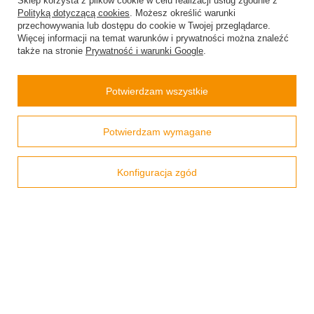
Sklep korzysta z plików cookie w celu realizacji usług zgodnie z
Zamówienia
Polityką dotyczącą cookies
. Możesz określić warunki
przechowywania lub dostępu do cookie w Twojej przeglądarce.
Więcej informacji na temat warunków i prywatności można znaleźć
Status zamówienia
także na stronie
Prywatność i warunki Google
.
Śledzenie przesyłki
Chcę zareklamować produkt
Potwierdzam wszystkie
Chcę odstąpić od umowy
Prawdziwe
Potwierdzam wymagane
Chcę wymienić produkt
opinie klientów
4.9
/ 5.0
Kontakt
799 opinii
Konfiguracja zgód
Konto
Regulaminy
Pomoc