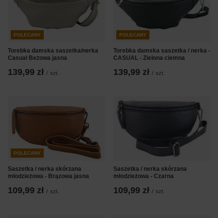
POLECANY
POLECANY
Torebka damska saszetka/nerka
Torebka damska saszetka / nerka -
Casual Beżowa jasna
CASUAL - Zielona ciemna
139,99 zł
139,99 zł
/
szt.
/
szt.
POLECANY
Saszetka / nerka skórzana
Saszetka / nerka skórzana
młodzieżowa - Brązowa jasna
młodzieżowa - Czarna
109,99 zł
109,99 zł
/
szt.
/
szt.