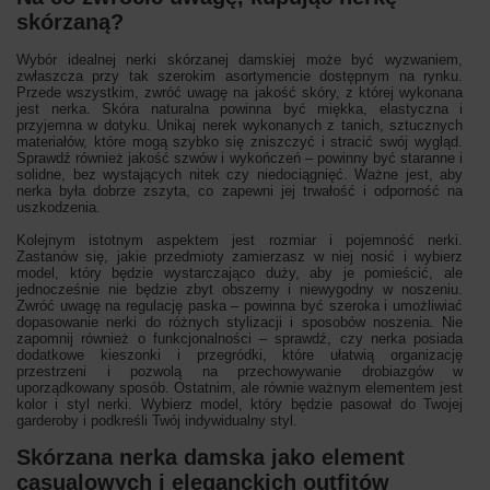
skórzaną?
Wybór idealnej nerki skórzanej damskiej może być wyzwaniem,
zwłaszcza przy tak szerokim asortymencie dostępnym na rynku.
Przede wszystkim, zwróć uwagę na jakość skóry, z której wykonana
jest nerka. Skóra naturalna powinna być miękka, elastyczna i
przyjemna w dotyku. Unikaj nerek wykonanych z tanich, sztucznych
materiałów, które mogą szybko się zniszczyć i stracić swój wygląd.
Sprawdź również jakość szwów i wykończeń – powinny być staranne i
solidne, bez wystających nitek czy niedociągnięć. Ważne jest, aby
nerka była dobrze zszyta, co zapewni jej trwałość i odporność na
uszkodzenia.
Kolejnym istotnym aspektem jest rozmiar i pojemność nerki.
Zastanów się, jakie przedmioty zamierzasz w niej nosić i wybierz
model, który będzie wystarczająco duży, aby je pomieścić, ale
jednocześnie nie będzie zbyt obszerny i niewygodny w noszeniu.
Zwróć uwagę na regulację paska – powinna być szeroka i umożliwiać
dopasowanie nerki do różnych stylizacji i sposobów noszenia. Nie
zapomnij również o funkcjonalności – sprawdź, czy nerka posiada
dodatkowe kieszonki i przegródki, które ułatwią organizację
przestrzeni i pozwolą na przechowywanie drobiazgów w
uporządkowany sposób. Ostatnim, ale równie ważnym elementem jest
kolor i styl nerki. Wybierz model, który będzie pasował do Twojej
garderoby i podkreśli Twój indywidualny styl.
Skórzana nerka damska jako element
casualowych i eleganckich outfitów