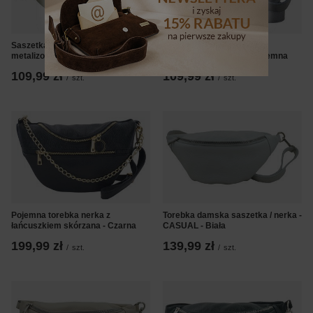
Saszetka nerka / skórzana
Saszetka nerka / skórzana
metalizowana - Złota
metalizowana - Srebrna ciemna
109,99 zł
109,99 zł
/
szt.
/
szt.
Pojemna torebka nerka z
Torebka damska saszetka / nerka -
łańcuszkiem skórzana - Czarna
CASUAL - Biała
199,99 zł
139,99 zł
/
szt.
/
szt.