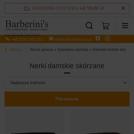
DARMOWA DOSTAWA
od 50,00 zł
Sprzedaż hurtowa
+48 504 199 123
sklep@barberinis.pl
Wstecz
Strona główna
Galanteria damska
Damskie torebki skórzan
Nerki damskie skórzane
Zmień sortowanie
Najlepsza trafność
Filtrowanie