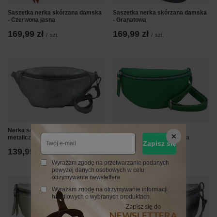
Saszetka nerka skórzana damska
Saszetka nerka skórzana damska
- Czerwona jasna
- Granatowa
169,99 zł
169,99 zł
/
szt.
/
szt.
Nerka saszetka damska
Saszetka / nerka skórzana
metaliczna - Srebrna
młodzieżowa - Zielona jasna
Zapisz się
139,99 zł
109,99 zł
/
szt.
/
szt.
Wyrażam zgodę na przetwarzanie podanych
powyżej danych osobowych w celu
otrzymywania newslettera
Wyrażam zgodę na otrzymywanie informacji
handlowych o wybranych produktach.