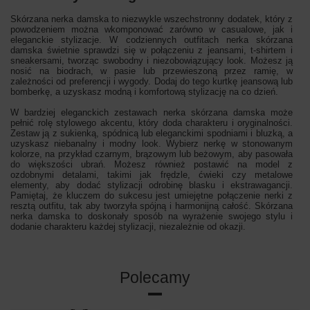
Skórzana nerka damska to niezwykle wszechstronny dodatek, który z
powodzeniem można wkomponować zarówno w casualowe, jak i
eleganckie stylizacje. W codziennych outfitach nerka skórzana
damska świetnie sprawdzi się w połączeniu z jeansami, t-shirtem i
sneakersami, tworząc swobodny i niezobowiązujący look. Możesz ją
nosić na biodrach, w pasie lub przewieszoną przez ramię, w
zależności od preferencji i wygody. Dodaj do tego kurtkę jeansową lub
bomberkę, a uzyskasz modną i komfortową stylizację na co dzień.
W bardziej eleganckich zestawach nerka skórzana damska może
pełnić rolę stylowego akcentu, który doda charakteru i oryginalności.
Zestaw ją z sukienką, spódnicą lub eleganckimi spodniami i bluzką, a
uzyskasz niebanalny i modny look. Wybierz nerkę w stonowanym
kolorze, na przykład czarnym, brązowym lub beżowym, aby pasowała
do większości ubrań. Możesz również postawić na model z
ozdobnymi detalami, takimi jak frędzle, ćwieki czy metalowe
elementy, aby dodać stylizacji odrobinę blasku i ekstrawagancji.
Pamiętaj, że kluczem do sukcesu jest umiejętne połączenie nerki z
resztą outfitu, tak aby tworzyła spójną i harmonijną całość. Skórzana
nerka damska to doskonały sposób na wyrażenie swojego stylu i
dodanie charakteru każdej stylizacji, niezależnie od okazji.
Polecamy