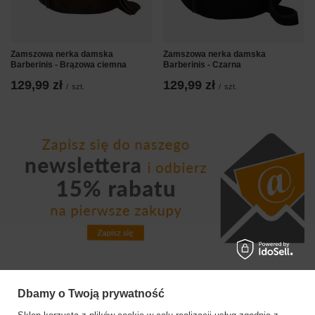
Zamszowa nerka damska
Zamszowa nerka damska
Barberinis - Brązowa ciemna
Barberinis - Czarna
129,99 zł
129,99 zł
/
szt.
/
szt.
Dbamy o Twoją prywatność