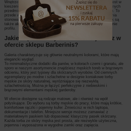
Wnętrze każdej torby męskiej ze skóry naturalnej wyposażone jest w
kieszenie i przegródki, które ułatwiają organizację przechowywanych
przedmiotów, takich jak dokumenty, klucze, laptop czy smartfon. To
przede wszystkim wygodne torby męskie do pracy, które wyróżnia
stonowany kolor i geometryczny kształt. W asortymencie jednak są
także akcesoria małe, z przegródką wszytą na zewnętrznej stronie
profilu.
Jakie męskie torby skórzane znajdziesz w
ofercie sklepu Barberinis?
Galeria charakteryzuje się głównie neutralnymi kolorami, które mają
elegancki wygląd.
To minimalistyczne dodatki dla panów, w kolorach czerni i granatu, ale
sporo w naszym asortymencie znajdziesz męskich toreb w brązowym
odcieniu, który jest typowy dla skórzanych wyrobów. Od ciemnych
egzemplarzy po modne i szlachetne w designie koniakowe torby
męskie ze skóry naturalnej, wyróżniające się niezwykłą
szlachetnością. Można je łączyć perfekcyjnie z niebieskimi i
brązowymi elementami męskiej garderoby.
W ofercie dostępne są rodzaje matowe, ale i również na wpół
połyskujące. Do wyboru są torby męskie do pracy, które mają krótkie,
komfortowe rączki i pojemny kufer. Zmieścisz w nich laptopa,
dokumentacje i telefon. Mniejsze wersje możesz zamawiać z
materiałowym paskiem lub dopasować klasyczny pasek skórzany.
Każda torba ze skóry męska jest prosta, ale niezwykle użyteczna,
pojemna i wyposażona w wygodne zamki oraz zapięcia.