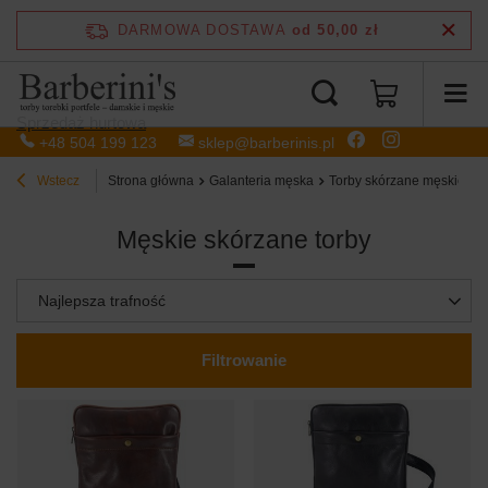
DARMOWA DOSTAWA
od 50,00 zł
Sprzedaż hurtowa
+48 504 199 123
sklep@barberinis.pl
Wstecz
Strona główna
Galanteria męska
Torby skórzane męskie
Męskie skórzane torby
Zmień sortowanie
Najlepsza trafność
Filtrowanie