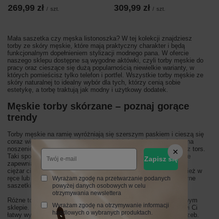
269,99 zł
309,99 zł
/
szt.
/
szt.
Mała saszetka czy męska listonoszka? W tej kolekcji znajdziesz
torby ze skóry męskie, które mają praktyczny charakter i będą
funkcjonalnym dopełnieniem stylizacji modnego pana. W ofercie
naszego sklepu dostępne są wygodne aktówki, czyli torby męskie do
pracy oraz cieszące się dużą popularnością niewielkie warianty, w
których pomieścisz tylko telefon i portfel. Wszystkie torby męskie ze
skóry naturalnej to idealny wybór dla tych, którzy cenią sobie
estetykę, a torbę traktują jak modny i użytkowy dodatek.
Męskie torby skórzane – poznaj gorące
trendy
Torby męskie na ramię wyróżniają się szerszym paskiem i cieszą się
coraz większą popularnością. Mężczyźni decydują się również na
noszenie torebek z dłuższym paskiem, które przewieszają przez tors.
Taki sposób noszenia jest wygodny i praktyczny, a jednocześnie
Zapisz się
zapewnia swobodę ruchów. Ponadto równomiernie rozkłada cały
ciężar ciała podczas chodzenia. Wielu panów nosi dodatki również w
ręce lub w talii, na odpowiednio regulowanym pasku, np. popularne
Wyrażam zgodę na przetwarzanie podanych
saszetki.
powyżej danych osobowych w celu
otrzymywania newslettera
Różne torby ze skóry męskie są dostępne w naszym internetowym
Wyrażam zgodę na otrzymywanie informacji
sklepie. Prezentują one wiele kształtów i rozmiarów, co umożliwi Ci
handlowych o wybranych produktach.
łatwy wybór modelu odpowiednio dopasowanego do Twoich potrzeb.