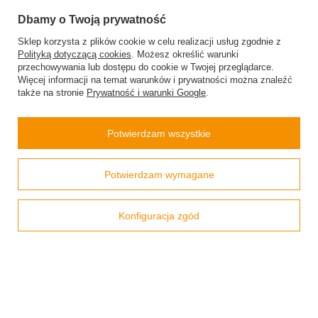
Śledzenie przesyłki
Dbamy o Twoją prywatność
Chcę zareklamować produkt
Sklep korzysta z plików cookie w celu realizacji usług zgodnie z
Polityką dotyczącą cookies
. Możesz określić warunki
Chcę odstąpić od umowy
przechowywania lub dostępu do cookie w Twojej przeglądarce.
Więcej informacji na temat warunków i prywatności można znaleźć
Chcę wymienić produkt
także na stronie
Prywatność i warunki Google
.
Kontakt
Potwierdzam wszystkie
Konto
Prawdziwe
Potwierdzam wymagane
opinie klientów
4.9
/ 5.0
Regulaminy
800 opinii
Konfiguracja zgód
Pomoc