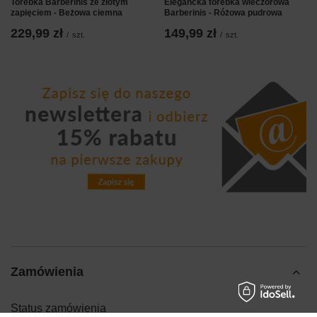
Torebka Barberinis ze złotym
Elegancka torebka wieczorowa
zapięciem - Beżowa ciemna
Barberinis - Różowa pudrowa
229,99 zł
149,99 zł
/
szt.
/
szt.
Zamówienia
Status zamówienia