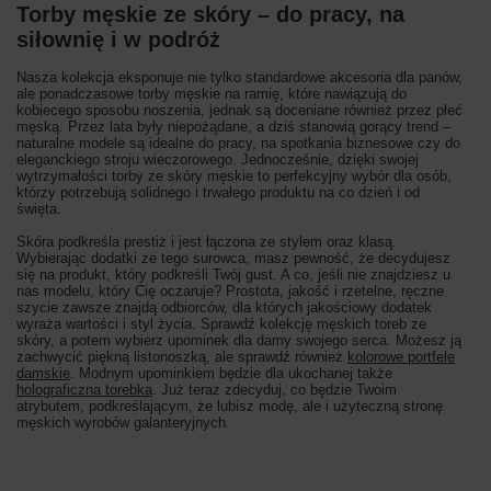
Torby męskie ze skóry – do pracy, na
siłownię i w podróż
Nasza kolekcja eksponuje nie tylko standardowe akcesoria dla panów,
ale ponadczasowe torby męskie na ramię, które nawiązują do
kobiecego sposobu noszenia, jednak są doceniane również przez płeć
męską. Przez lata były niepożądane, a dziś stanowią gorący trend –
naturalne modele są idealne do pracy, na spotkania biznesowe czy do
eleganckiego stroju wieczorowego. Jednocześnie, dzięki swojej
wytrzymałości torby ze skóry męskie to perfekcyjny wybór dla osób,
którzy potrzebują solidnego i trwałego produktu na co dzień i od
święta.
Skóra podkreśla prestiż i jest łączona ze stylem oraz klasą.
Wybierając dodatki ze tego surowca, masz pewność, że decydujesz
się na produkt, który podkreśli Twój gust. A co, jeśli nie znajdziesz u
nas modelu, który Cię oczaruje? Prostota, jakość i rzetelne, ręczne
szycie zawsze znajdą odbiorców, dla których jakościowy dodatek
wyraża wartości i styl życia. Sprawdź kolekcję męskich toreb ze
skóry, a potem wybierz upominek dla damy swojego serca. Możesz ją
zachwycić piękną listonoszką, ale sprawdź również
kolorowe portfele
damskie
. Modnym upominkiem będzie dla ukochanej także
holograficzna torebka
. Już teraz zdecyduj, co będzie Twoim
atrybutem, podkreślającym, że lubisz modę, ale i użyteczną stronę
męskich wyrobów galanteryjnych.