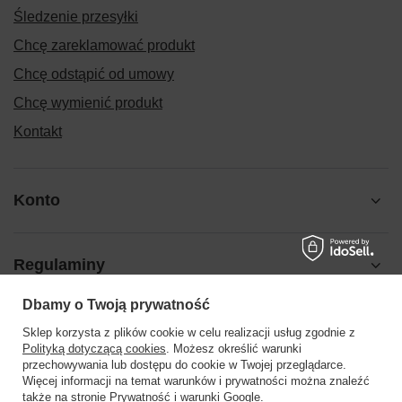
Śledzenie przesyłki
Chcę zareklamować produkt
Chcę odstąpić od umowy
Chcę wymienić produkt
Kontakt
Konto
Regulaminy
Dbamy o Twoją prywatność
Pomoc
Sklep korzysta z plików cookie w celu realizacji usług zgodnie z
Polityką dotyczącą cookies
. Możesz określić warunki
przechowywania lub dostępu do cookie w Twojej przeglądarce.
Więcej informacji na temat warunków i prywatności można znaleźć
także na stronie
Prywatność i warunki Google
.