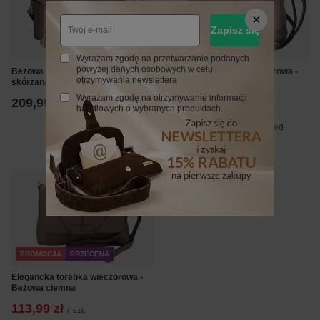
Zapisz się
PROMOCJA
PRZECENA
Wyrażam zgodę na przetwarzanie podanych
powyżej danych osobowych w celu
Beżowa ciemna torebka wizytowa
Elegancka torebka wieczorowa -
otrzymywania newslettera
skórzana
Beżowa
Wyrażam zgodę na otrzymywanie informacji
209,99 zł
113,99 zł
/
szt.
/
szt.
handlowych o wybranych produktach.
Najniższa cena z 30 dni przed
obniżką:
189,99 zł
-40%
PROMOCJA
PRZECENA
Elegancka torebka wieczorowa -
Beżowa ciemna
113,99 zł
/
szt.