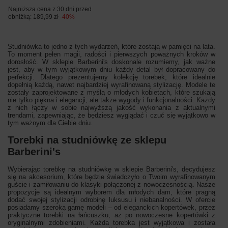
Najniższa cena z 30 dni przed
obniżką:
189,99 zł
-40%
Studniówka to jedno z tych wydarzeń, które zostają w pamięci na lata.
To moment pełen magii, radości i pierwszych poważnych kroków w
dorosłość. W sklepie Barberini's doskonale rozumiemy, jak ważne
jest, aby w tym wyjątkowym dniu każdy detal był dopracowany do
perfekcji. Dlatego prezentujemy kolekcję torebek, które idealnie
dopełnią każdą, nawet najbardziej wyrafinowaną stylizację. Modele te
zostały zaprojektowane z myślą o młodych kobietach, które szukają
nie tylko piękna i elegancji, ale także wygody i funkcjonalności. Każdy
z nich łączy w sobie najwyższą jakość wykonania z aktualnymi
trendami, zapewniając, że będziesz wyglądać i czuć się wyjątkowo w
tym ważnym dla Ciebie dniu.
Torebki na studniówkę ze sklepu
Barberini's
Wybierając torebkę na studniówkę w sklepie Barberini's, decydujesz
się na akcesorium, które będzie świadczyło o Twoim wyrafinowanym
guście i zamiłowaniu do klasyki połączonej z nowoczesnością. Nasze
propozycje są idealnym wyborem dla młodych dam, które pragną
dodać swojej stylizacji odrobinę luksusu i niebanalności. W ofercie
posiadamy szeroką gamę modeli – od eleganckich kopertówek, przez
praktyczne torebki na łańcuszku, aż po nowoczesne kopertówki z
oryginalnymi zdobieniami. Każda torebka jest wyjątkowa i została