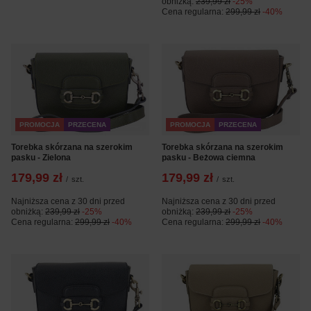
obniżką:
239,99 zł
-25%
Cena regularna:
299,99 zł
-40%
PROMOCJA
PRZECENA
PROMOCJA
PRZECENA
Torebka skórzana na szerokim
Torebka skórzana na szerokim
pasku - Zielona
pasku - Beżowa ciemna
179,99 zł
179,99 zł
/
szt.
/
szt.
Najniższa cena z 30 dni przed
Najniższa cena z 30 dni przed
obniżką:
239,99 zł
-25%
obniżką:
239,99 zł
-25%
Cena regularna:
299,99 zł
-40%
Cena regularna:
299,99 zł
-40%