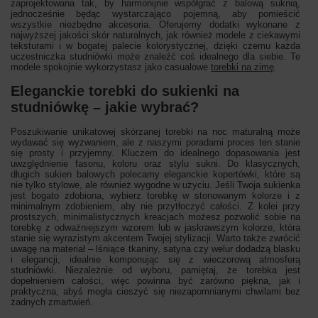
zaprojektowana tak, by harmonijnie współgrać z balową suknią,
jednocześnie będąc wystarczająco pojemną, aby pomieścić
wszystkie niezbędne akcesoria. Oferujemy dodatki wykonane z
najwyższej jakości skór naturalnych, jak również modele z ciekawymi
teksturami i w bogatej palecie kolorystycznej, dzięki czemu każda
uczestniczka studniówki może znaleźć coś idealnego dla siebie. Te
modele spokojnie wykorzystasz jako casualowe
torebki na zimę
.
Eleganckie torebki do sukienki na
studniówkę – jakie wybrać?
Poszukiwanie unikatowej skórzanej torebki na noc maturalną może
wydawać się wyzwaniem, ale z naszymi poradami proces ten stanie
się prosty i przyjemny. Kluczem do idealnego dopasowania jest
uwzględnienie fasonu, koloru oraz stylu sukni. Do klasycznych,
długich sukien balowych polecamy eleganckie kopertówki, które są
nie tylko stylowe, ale również wygodne w użyciu. Jeśli Twoja sukienka
jest bogato zdobiona, wybierz torebkę w stonowanym kolorze i z
minimalnym zdobieniem, aby nie przytłoczyć całości. Z kolei przy
prostszych, minimalistycznych kreacjach możesz pozwolić sobie na
torebkę z odważniejszym wzorem lub w jaskrawszym kolorze, która
stanie się wyrazistym akcentem Twojej stylizacji. Warto także zwrócić
uwagę na materiał – lśniące tkaniny, satyna czy welur dodadzą blasku
i elegancji, idealnie komponując się z wieczorową atmosferą
studniówki. Niezależnie od wyboru, pamiętaj, że torebka jest
dopełnieniem całości, więc powinna być zarówno piękna, jak i
praktyczna, abyś mogła cieszyć się niezapomnianymi chwilami bez
żadnych zmartwień.