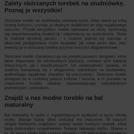
Zalety skórzanych torebek na studniówkę.
Poznaj je wszystkie!
Skórzane torebki na studniówkę stanowią wybór, który niesie za sobą
szereg korzyści, czyniąc je idealnym dodatkiem do tego wyjątkowego
wieczoru. Przede wszystkim torebki wykonane ze skóry wyróżniają
się nieporównywalną trwałością i odpornością na uszkodzenia. Skóra
to materiał wysokiej jakości – z czasem pięknie się starzeje, a
właściwie pielęgnowana może wyglądać jak nowa przez lata, więc
inwestycja w skórzaną torebkę przynosi korzyści długoterminowe.
Skórzane torebki charakteryzują się ponadczasowym designem, który
łatwo dopasować do różnorodnych stylizacji, zarówno tych bardziej
klasycznych, jak i współczesnych. Ich uniwersalność sprawia, że
świetnie komponują się z eleganckimi sukienkami na studniówkę,
podkreślając wyjątkowy charakter tej uroczystości. Skórzane torebki
dostępne są w szerokiej palecie kolorów i wzorów, a to pozwala na
znalezienie modelu idealnie odpowiadającego indywidualnym
preferencjom i potrzebom.
Znajdź u nas modne torebki na bal
maturalny
Bal maturalny to jedno z najważniejszych wydarzeń w życiu młodej
osoby, dlatego każdy detal stylizacji ma znaczenie. W naszym
sklepie Barberini's znajdziesz szeroki wybór modnych torebek, które
będą doskonałym uzupełnieniem Twojego balowego outfitu. Dbamy o
to, by nasza oferta była zawsze aktualna i odzwierciedlała najnowsze