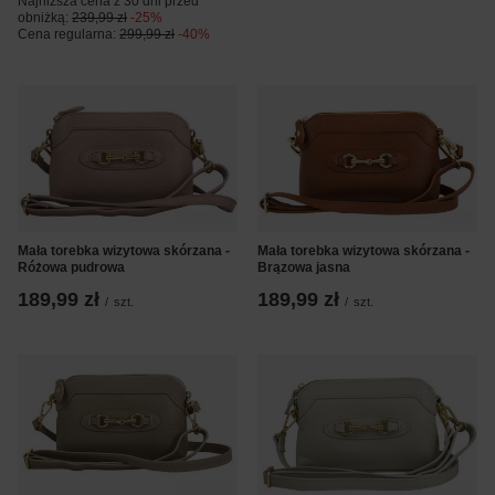
Najniższa cena z 30 dni przed
obniżką:
239,99 zł
-25%
Cena regularna:
299,99 zł
-40%
Mała torebka wizytowa skórzana -
Mała torebka wizytowa skórzana -
Różowa pudrowa
Brązowa jasna
189,99 zł
189,99 zł
/
szt.
/
szt.