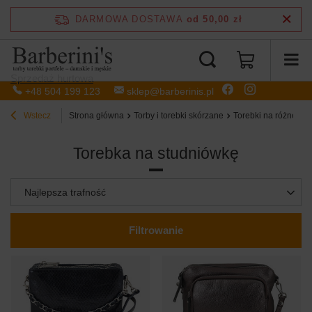
DARMOWA DOSTAWA
od 50,00 zł
Sprzedaż hurtowa
+48 504 199 123
sklep@barberinis.pl
Wstecz
Strona główna
Torby i torebki skórzane
Torebki na różne ok
Torebka na studniówkę
Zmień sortowanie
Najlepsza trafność
Filtrowanie