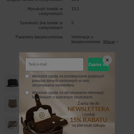
Wysokość torebki w
13,5
centymetrach
Szerokość dna torebki w
5
centymetrach
Parametry bezpieczeństwa
Informacje o
bezpieczeństwie
Więcej
Zobacz również
Zapisz się
Wyrażam zgodę na przetwarzanie podanych
Mała torebka zamszowa wieczorowa - Czarna
powyżej danych osobowych w celu
179,99 zł
/
szt.
otrzymywania newslettera
Wyrażam zgodę na otrzymywanie informacji
handlowych o wybranych produktach.
Torebka wizytowa na ramię Barberinis - Beżowa
199,99 zł
/
szt.
Modna włoska listonoszka skórzana - Złoty ciemny
189,99 zł
/
szt.