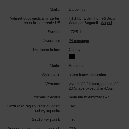
Marka
Barberinis
Podmiot odpowiedzialny za ten
P.P.H.U. Lider, Home&Décor
produkt na terenie UE
Wysopal Bogumił
Więcej
Symbol
172/5-1
Gwarancja
24 miesiące
Dostępne kolory
Czarny
Marka
Barberinis
Wykonanie
skóra licowa naturalna
Wymiary
wysokość 13,5cm, szerokość
20,5, szerokość dna 4,5cm
Rozmiar plecaka
mała nie mieszcząca A4
Możliwość regulowania długości
Tak
uchwytu/paska
Dodatkowy pasek
Tak
Długość torebki w centymetrach
20.5