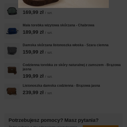
Listonoszka damska skórzana - Barberini's - Zielona
169,99 zł
/
szt.
Mała torebka wizytowa skórzana - Chabrowa
189,99 zł
/
szt.
Damska skórzana listonoszka włoska - Szara ciemna
159,99 zł
/
szt.
Codzienna torebka ze skóry naturalnej z zamszem - Brązowa
jasna
199,99 zł
/
szt.
Listonoszka damska codzienna - Brązowa jasna
239,99 zł
/
szt.
Potrzebujesz pomocy? Masz pytania?