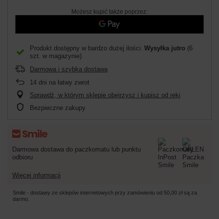
Możesz kupić także poprzez:
Produkt dostępny w bardzo dużej ilości
Wysyłka
jutro
(6
szt. w magazynie)
Darmowa i szybka dostawa
14
dni na łatwy zwrot
Sprawdź, w którym sklepie obejrzysz i kupisz od ręki
Bezpieczne zakupy
Darmowa dostawa do paczkomatu lub punktu
odbioru
Więcej informacji
Smile - dostawy ze sklepów internetowych przy zamówieniu od
50,00 zł
są za
darmo.