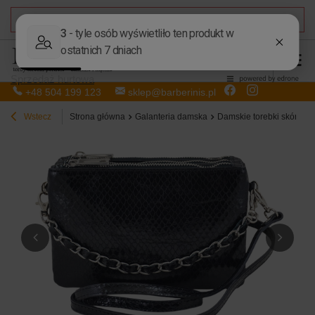
DARMOWA DOSTAWA
od 50,00 zł
Sprzedaż hurtowa
+48 504 199 123
sklep@barberinis.pl
Wstecz
Strona główna
Galanteria damska
Damskie torebki skórzan