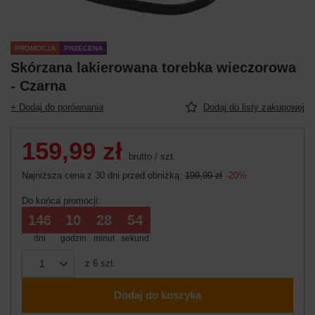
PROMOCJA
PRZECENA
Skórzana lakierowana torebka wieczorowa
- Czarna
+ Dodaj do porównania
Dodaj do listy zakupowej
159,99 zł
brutto
/
szt.
Najniższa cena z 30 dni przed obniżką:
199,99 zł
-20%
Do końca promocji:
146
10
28
54
dni
godzin
minut
sekund
z
6
szt.
Dodaj do koszyka