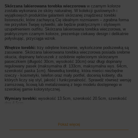
Skórzana lakierowana torebka wieczorowa
w czarnym kolorze
została wykonana ze skóry naturalnej.
W kolekcji gustownych i
wyjątkowych produktów galanterii skórzanej znajdziesz torebki
listonoszki, które zachwycą Cię idealnym rozmiarem – zgrabna forma
nie przysłoni Twojej sylwetki, ale będzie praktycznym i stylowym
uzupełnieniem outfitu. Skórzana lakierowana torebka wieczorowa, w
praktycznym czarnym kolorze, prezentuje ciekawy design i
delikatnie
połyskując, przyciąga wzrok.
Wnętrze torebki:
trzy odrębne kieszenie, wykończone podszewką są
zasuwane. Skórzana lakierowana torebka wieczorowa posiada srebrne
okucia, dopinany łańcuszek z ozdobnie wplecionym skórzanym
paseczkiem (długość 30cm, wysokość 10cm) oraz długi dopinany
regulowany pasek (maksymalna dł. 133cm, maksymalna wys. 64cm,
szerokość paska 1cm). Niewielką torebkę, która mieści niezbędne
rzeczy - kosmetyki, telefon oraz mały portfel, docenią kobiety, dla
których liczy się styl, jakość i funkcjonalność. Sprawdź również wersję
zamszową, licową lub metalizowaną z tego modelu dostępnego w
szerokiej gamie kolorystycznej.
Wymiary torebki:
wysokość 13.5cm, szerokość 20.5cm, szerokość
dna 4.5cm
Kolory torebki:
czarny
Pokaż więcej