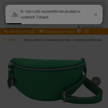
DARMOWA DOSTAWA
od 50,00 zł
Sprzedaż hurtowa
+48 504 199 123
sklep@barberinis.pl
Wstecz
Strona główna
Galanteria damska
Damskie torebki skórzan