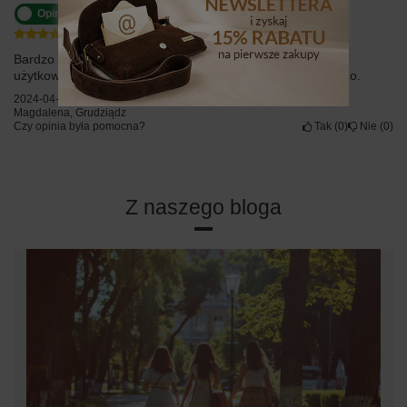
Opinia potwierdzona zakupem
5/5
Bardzo ładna i zgrabna dobrze wykonana. Wygodna w
użytkowaniu piękny kolor lawendowy pasuje do wszystkiego.
2024-04-28
Magdalena, Grudziądz
Czy opinia była pomocna?
Tak
0
Nie
0
Z naszego bloga