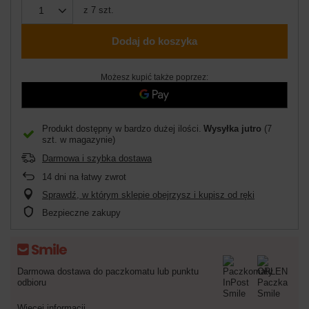
z
7
szt.
Dodaj do koszyka
Możesz kupić także poprzez:
Produkt dostępny w bardzo dużej ilości
Wysyłka
jutro
(7
szt. w magazynie)
Darmowa i szybka dostawa
14
dni na łatwy zwrot
Sprawdź, w którym sklepie obejrzysz i kupisz od ręki
Bezpieczne zakupy
Darmowa dostawa do paczkomatu lub punktu
odbioru
Więcej informacji