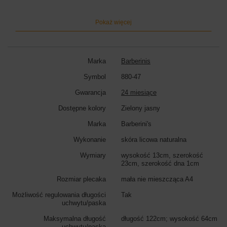
Pokaż więcej
Marka
Barberinis
Symbol
880-47
Gwarancja
24 miesiące
Dostępne kolory
Zielony jasny
Marka
Barberini's
Wykonanie
skóra licowa naturalna
Wymiary
wysokość 13cm, szerokość
23cm, szerokość dna 1cm
Rozmiar plecaka
mała nie mieszcząca A4
Możliwość regulowania długości
Tak
uchwytu/paska
Maksymalna długość
długość 122cm; wysokość 64cm
uchwytu/paska