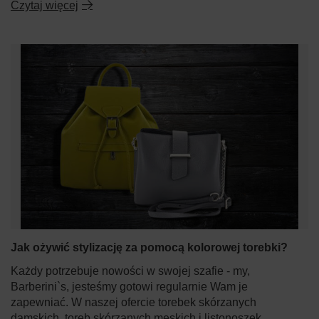
Czytaj więcej
Jak ożywić stylizację za pomocą kolorowej torebki?
Każdy potrzebuje nowości w swojej szafie - my,
Barberini`s, jesteśmy gotowi regularnie Wam je
zapewniać. W naszej ofercie torebek skórzanych
damskich, toreb skórzanych męskich i listonoszek