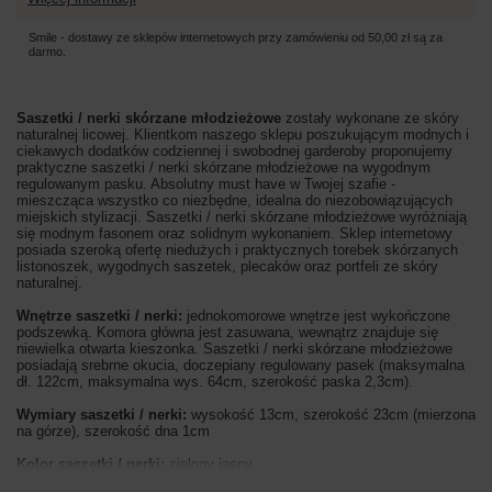
Smile - dostawy ze sklepów internetowych przy zamówieniu od
50,00 zł
są za
darmo.
Saszetki / nerki skórzane młodzieżowe
zostały wykonane ze skóry
naturalnej licowej. Klientkom naszego sklepu poszukującym modnych i
ciekawych dodatków codziennej i swobodnej garderoby proponujemy
praktyczne saszetki / nerki skórzane młodzieżowe na wygodnym
regulowanym pasku. Absolutny must have w Twojej szafie -
mieszcząca wszystko co niezbędne, idealna do niezobowiązujących
miejskich stylizacji. Saszetki / nerki skórzane młodzieżowe wyróżniają
się modnym fasonem oraz solidnym wykonaniem. Sklep internetowy
posiada szeroką ofertę niedużych i praktycznych torebek skórzanych
listonoszek, wygodnych saszetek, plecaków oraz portfeli ze skóry
naturalnej.
Wnętrze saszetki / nerki:
jednokomorowe wnętrze jest wykończone
podszewką. Komora główna jest zasuwana, wewnątrz znajduje się
niewielka otwarta kieszonka. Saszetki / nerki skórzane młodzieżowe
posiadają srebrne okucia, doczepiany regulowany pasek (maksymalna
dł. 122cm, maksymalna wys. 64cm, szerokość paska 2,3cm).
Wymiary saszetki / nerki:
wysokość 13cm, szerokość 23cm (mierzona
na górze), szerokość dna 1cm
Kolor saszetki / nerki:
zielony jasny