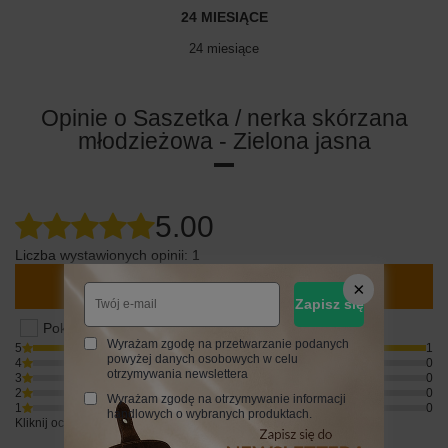
24 MIESIĄCE
24 miesiące
Opinie o Saszetka / nerka skórzana
młodzieżowa - Zielona jasna
5.00
Liczba wystawionych opinii: 1
Napisz swoją opinię
Zapisz się
Pokaż tylko opinie potwierdzone zakupem
Wyrażam zgodę na przetwarzanie podanych
5
1
powyżej danych osobowych w celu
4
0
otrzymywania newslettera
3
0
2
0
Wyrażam zgodę na otrzymywanie informacji
1
0
handlowych o wybranych produktach.
Kliknij ocenę aby filtrować opinie