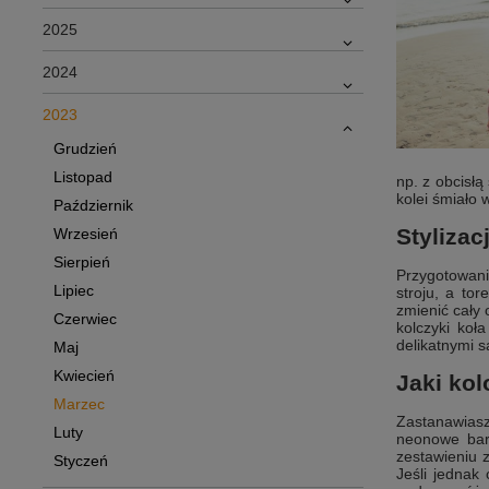
2025
2024
2023
Grudzień
Listopad
np. z obcisłą
kolei śmiało 
Październik
Stylizac
Wrzesień
Sierpień
Przygotowanie
Lipiec
stroju, a to
zmienić cały 
Czerwiec
kolczyki koł
delikatnymi s
Maj
Kwiecień
Jaki kol
Marzec
Zastanawiasz 
Luty
neonowe barw
zestawieniu 
Styczeń
Jeśli jednak