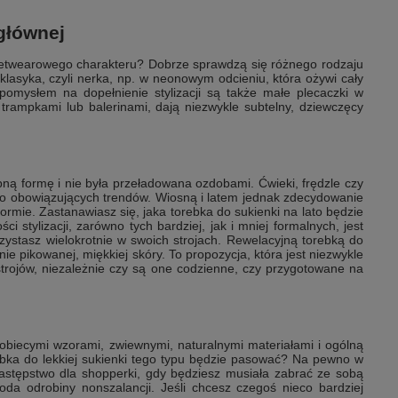
 głównej
streetwearowego charakteru? Dobrze sprawdzą się różnego rodzaju
klasyka, czyli nerka, np. w neonowym odcieniu, która ożywi cały
pomysłem na dopełnienie stylizacji są także małe plecaczki w
 trampkami lub balerinami, dają niezwykle subtelny, dziewczęcy
bną formę i nie była przeładowana ozdobami. Ćwieki, frędzle czy
 do obowiązujących trendów. Wiosną i latem jednak zdecydowanie
j formie. Zastanawiasz się, jaka torebka do sukienki na lato będzie
 stylizacji, zarówno tych bardziej, jak i mniej formalnych, jest
zystasz wielokrotnie w swoich strojach. Rewelacyjną torebką do
tnie pikowanej, miękkiej skóry. To propozycja, która jest niezwykle
trojów, niezależnie czy są one codzienne, czy przygotowane na
 kobiecymi wzorami, zwiewnymi, naturalnymi materiałami i ogólną
orebka do lekkiej sukienki tego typu będzie pasować? Na pewno w
zastępstwo dla shopperki, gdy będziesz musiała zabrać ze sobą
doda odrobiny nonszalancji. Jeśli chcesz czegoś nieco bardziej