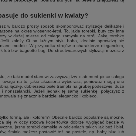
 różne propozycje, pośród których na pewno znajdziesz tę
 pasuje do sukienki w kwiaty?
sz w bardzo prosty sposób skomponować stylizacje delikatne i
zone na okres wiosenno-letni. To, jakie torebki, buty czy inne
leży w dużej mierze od całego zamysłu na strój. Jaką torebkę
Jeśli zależy Ci na luźnym stylu boho, idealnie sprawdzą się
 lniane modele. W przypadku strojów o charakterze eleganckim,
k lub tzw. baguette bag. Do streetwearowych stylizacji możesz z
ktu, że taki model stanowi zazwyczaj tzw. statement piece całego
cać uwagę na to, jakie akcesoria wybierasz, ponieważ mogą one
 drobną łączkę, dobierzesz białe trampki na grubej podeszwie, duże
 i nonszalancki. Jeżeli jednak tę samą sukienkę, połączysz z
entowała się znacznie bardziej elegancko i kobieco.
e tylko formą, ale i kolorem? Obecnie bardzo popularne są mocne,
ająca się w oczy różowa kopertówka dobrze wyglądać będzie w
asyczne,
jasne torebki damskie
w odcieniach takich jak beż i biel.
ków, śmiało możesz postawić też na pastele, np. baby blue lub