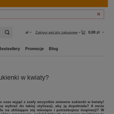
0,00 zł
zł
Zaloguj się
Listy zakupowe
Bestsellery
Promocje
Blog
ukienki w kwiaty?
ęc czas wyjąć z szafy wszystkie zwiewne sukienki w kwiaty!
kę wybrać do takiej stylizacji, aby ją dopełniała? A może
 na zbliżające się miesiące i potrzebujesz inspiracji? W