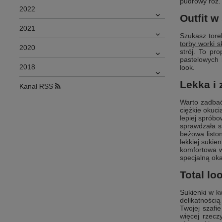
pudrowy róż.
2022
Outfit w
2021
Szukasz tore
torby worki 
2020
strój. To pr
pastelowych 
2018
look.
Lekka i 
Kanał RSS
Warto zadbać
ciężkie okuc
lepiej spróbo
sprawdzała si
beżowa listo
lekkiej sukie
komfortowa w
specjalną oka
Total lo
Sukienki w k
delikatności
Twojej szafi
więcej rzecz