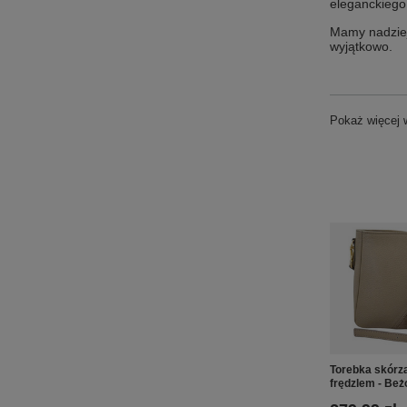
eleganckiego
Mamy nadzieję
wyjątkowo.
Pokaż więcej
Torebka skórz
frędzlem - Be