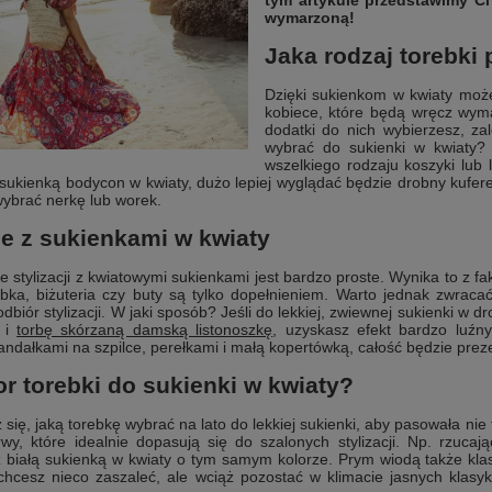
tym artykule przedstawimy Ci
wymarzoną!
Jaka rodzaj torebki
Dzięki sukienkom w kwiaty może
kobiece, które będą wręcz wymar
dodatki do nich wybierzesz, za
wybrać do sukienki w kwiaty? 
wszelkiego rodzaju koszyki lub
 sukienką bodycon w kwiaty, dużo lepiej wyglądać będzie drobny kufere
wybrać nerkę lub worek.
je z sukienkami w kwiaty
 stylizacji z kwiatowymi sukienkami jest bardzo proste. Wynika to z fa
rebka, biżuteria czy buty są tylko dopełnieniem. Warto jednak zwra
odbiór stylizacji. W jaki sposób? Jeśli do lekkiej, zwiewnej sukienki w
a i
torbę skórzaną damską listonoszkę
, uzyskasz efekt bardzo luźny
andałkami na szpilce, perełkami i małą kopertówką, całość będzie prez
or torebki do sukienki w kwiaty?
się, jaką torebkę wybrać na lato do lekkiej sukienki, aby pasowała ni
y, które idealnie dopasują się do szalonych stylizacji. Np. rzuc
z białą sukienką w kwiaty o tym samym kolorze. Prym wiodą także kl
 chcesz nieco zaszaleć, ale wciąż pozostać w klimacie jasnych klasy