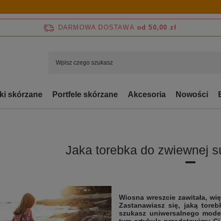
DARMOWA DOSTAWA
od 50,00 zł
bki skórzane
Portfele skórzane
Akcesoria
Nowości
Jaka torebka do zwiewnej s
Wiosna wreszcie zawitała, wi
Zastanawiasz się, jaką toreb
szukasz uniwersalnego modelu