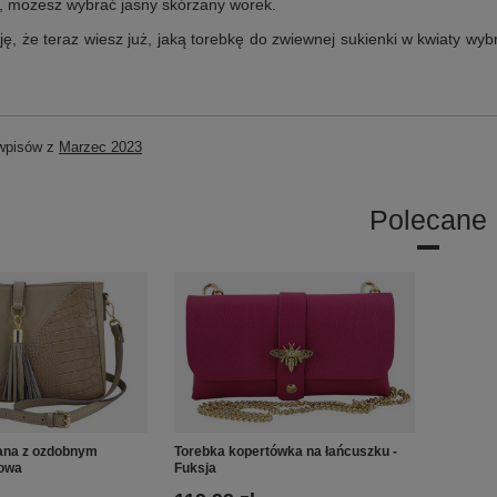
, możesz wybrać jasny skórzany worek.
, że teraz wiesz już, jaką torebkę do zwiewnej sukienki w kwiaty wybr
 wpisów z
Marzec 2023
Polecane
ana z ozdobnym
Torebka kopertówka na łańcuszku -
żowa
Fuksja