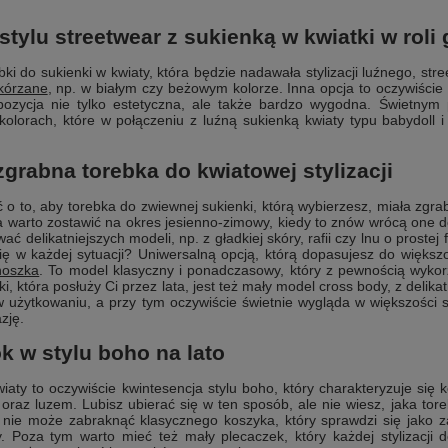
 stylu streetwear z sukienką w kwiatki w roli
bki do sukienki w kwiaty, która będzie nadawała stylizacji luźnego, 
skórzane
, np. w białym czy beżowym kolorze. Inna opcja to oczywiście 
opozycja nie tylko estetyczna, ale także bardzo wygodna. Świetnym 
kolorach, które w połączeniu z luźną sukienką kwiaty typu babydoll i
zgrabna torebka do kwiatowej stylizacji
 o to, aby torebka do zwiewnej sukienki, którą wybierzesz, miała zgra
ia warto zostawić na okres jesienno-zimowy, kiedy to znów wrócą one
wać delikatniejszych modeli, np. z gładkiej skóry, rafii czy lnu o proste
ę w każdej sytuacji? Uniwersalną opcją, którą dopasujesz do większości
noszka
. To model klasyczny i ponadczasowy, który z pewnością wykor
nki, która posłuży Ci przez lata, jest też mały model cross body, z delika
 użytkowaniu, a przy tym oczywiście świetnie wygląda w większości s
zję.
ok w stylu boho na lato
wiaty to oczywiście kwintesencja stylu boho, który charakteryzuje się
ą oraz luzem. Lubisz ubierać się w ten sposób, ale nie wiesz, jaka t
e nie może zabraknąć klasycznego koszyka, który sprawdzi się jako 
y. Poza tym warto mieć też mały plecaczek, który każdej stylizacji 