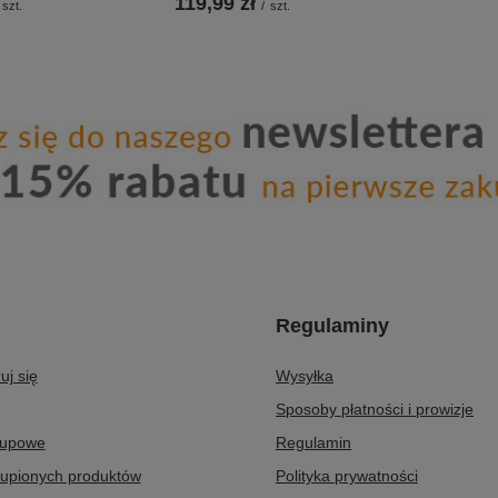
119,99 zł
szt.
/
szt.
Regulaminy
uj się
Wysyłka
Sposoby płatności i prowizje
kupowe
Regulamin
kupionych produktów
Polityka prywatności