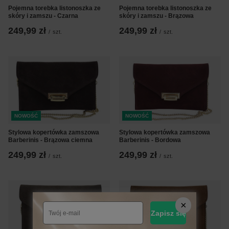
Pojemna torebka listonoszka ze
Pojemna torebka listonoszka ze
skóry i zamszu - Czarna
skóry i zamszu - Brązowa
249,99 zł
249,99 zł
/
szt.
/
szt.
NOWOŚĆ
NOWOŚĆ
Stylowa kopertówka zamszowa
Stylowa kopertówka zamszowa
Barberinis - Brązowa ciemna
Barberinis - Bordowa
249,99 zł
249,99 zł
/
szt.
/
szt.
Zapisz się