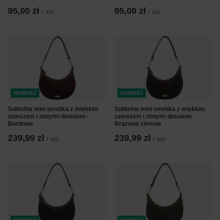
95,00 zł
95,00 zł
/
szt.
/
szt.
NOWOŚĆ
NOWOŚĆ
Subtelna mini torebka z miękkim
Subtelna mini torebka z miękkim
zamszem i złotymi detalami -
zamszem i złotymi detalami -
Bordowa
Brązowa ciemna
239,99 zł
239,99 zł
/
szt.
/
szt.