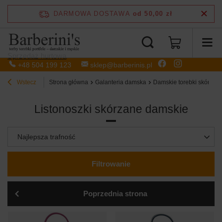
DARMOWA DOSTAWA
od 50,00 zł
Sprzedaż hurtowa
+48 504 199 123
sklep@barberinis.pl
Wstecz
Strona główna
Galanteria damska
Damskie torebki skórzan
Listonoszki skórzane damskie
Zmień sortowanie
Najlepsza trafność
Filtrowanie
Poprzednia strona