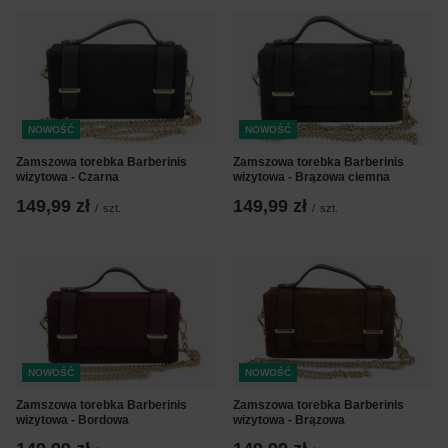
NOWOŚĆ
NOWOŚĆ
Zamszowa torebka Barberinis
Zamszowa torebka Barberinis
wizytowa - Czarna
wizytowa - Brązowa ciemna
149,99 zł
149,99 zł
/
szt.
/
szt.
NOWOŚĆ
NOWOŚĆ
Zamszowa torebka Barberinis
Zamszowa torebka Barberinis
wizytowa - Bordowa
wizytowa - Brązowa