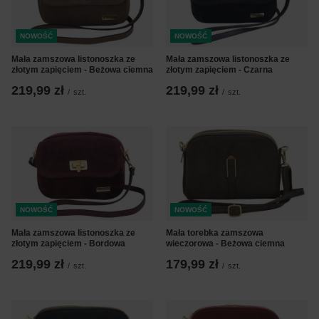
NOWOŚĆ
NOWOŚĆ
Mała zamszowa listonoszka ze
Mała zamszowa listonoszka ze
złotym zapięciem - Beżowa ciemna
złotym zapięciem - Czarna
219,99 zł
219,99 zł
/
szt.
/
szt.
NOWOŚĆ
NOWOŚĆ
Mała zamszowa listonoszka ze
Mała torebka zamszowa
złotym zapięciem - Bordowa
wieczorowa - Beżowa ciemna
219,99 zł
179,99 zł
/
szt.
/
szt.