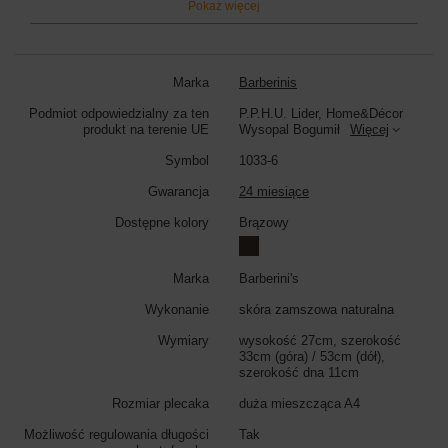
Pokaż więcej
torebka shopper zamszowa została zaprojektowana z myślą o
kobietach, które potrzebują przestronnej i praktycznej torebki na co
dzień. Bez problemu zmieścisz w niej wszystkie niezbędne rzeczy – od
portfela i kosmetyczki, po dokumenty i notatki. Jej pojemne wnętrze
sprawia, że doskonale sprawdzi się zarówno w pracy, na uczelni, jak i
Marka
Barberinis
podczas codziennych wyjść.
Podmiot odpowiedzialny za ten
P.P.H.U. Lider, Home&Décor
Wymiary torebki:
wysokość 27cm, szerokość 53cm (góra) / 33cm
produkt na terenie UE
Wysopal Bogumił
Więcej
(dół), szerokość dna 11cm
Symbol
1033-6
Kolor torebki:
brązowy
Gwarancja
24 miesiące
Dostępne kolory
Brązowy
Marka
Barberini's
Wykonanie
skóra zamszowa naturalna
Wymiary
wysokość 27cm, szerokość
33cm (góra) / 53cm (dół),
szerokość dna 11cm
Rozmiar plecaka
duża mieszcząca A4
Możliwość regulowania długości
Tak