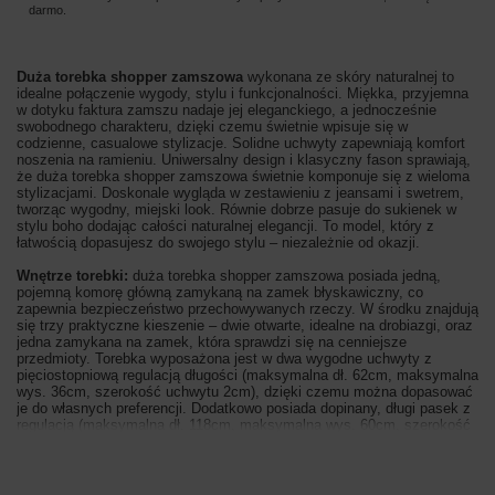
darmo.
Duża torebka shopper zamszowa
wykonana ze skóry naturalnej to
idealne połączenie wygody, stylu i funkcjonalności. Miękka, przyjemna
w dotyku faktura zamszu nadaje jej eleganckiego, a jednocześnie
swobodnego charakteru, dzięki czemu świetnie wpisuje się w
codzienne, casualowe stylizacje. Solidne uchwyty zapewniają komfort
noszenia na ramieniu. Uniwersalny design i klasyczny fason sprawiają,
że duża torebka shopper zamszowa świetnie komponuje się z wieloma
stylizacjami. Doskonale wygląda w zestawieniu z jeansami i swetrem,
tworząc wygodny, miejski look. Równie dobrze pasuje do sukienek w
stylu boho dodając całości naturalnej elegancji. To model, który z
łatwością dopasujesz do swojego stylu – niezależnie od okazji.
Wnętrze torebki:
duża torebka shopper zamszowa posiada jedną,
pojemną komorę główną zamykaną na zamek błyskawiczny, co
zapewnia bezpieczeństwo przechowywanych rzeczy. W środku znajdują
się trzy praktyczne kieszenie – dwie otwarte, idealne na drobiazgi, oraz
jedna zamykana na zamek, która sprawdzi się na cenniejsze
przedmioty. Torebka wyposażona jest w dwa wygodne uchwyty z
pięciostopniową regulacją długości (maksymalna dł. 62cm, maksymalna
wys. 36cm, szerokość uchwytu 2cm), dzięki czemu można dopasować
je do własnych preferencji. Dodatkowo posiada dopinany, długi pasek z
regulacją (maksymalna dł. 118cm, maksymalna wys. 60cm, szerokość
paska 1,5cm), umożliwiający noszenie jej na ramieniu lub na skos.
Całość uzupełniają eleganckie, metalowe okucia w kolorze złotym.
Spód torebki został usztywniony i zabezpieczony metalowymi
stopkami, które chronią ją przed zabrudzeniem i uszkodzeniami. Duża