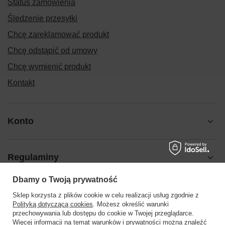
Status zamówienia
Śledzenie przesyłki
Chcę zareklamować produkt
Chcę odstąpić od umowy
Chcę wymienić produkt
Kontakt
Konto
Regulaminy
Dbamy o Twoją prywatność
Pomoc
Sklep korzysta z plików cookie w celu realizacji usług zgodnie z
Polityką dotyczącą cookies
. Możesz określić warunki
przechowywania lub dostępu do cookie w Twojej przeglądarce.
Więcej informacji na temat warunków i prywatności można znaleźć