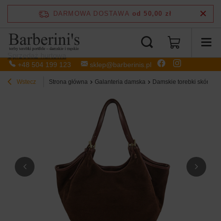
DARMOWA DOSTAWA
od 50,00 zł
Sprzedaż hurtowa
+48 504 199 123
sklep@barberinis.pl
Wstecz
Strona główna
Galanteria damska
Damskie torebki skórzan