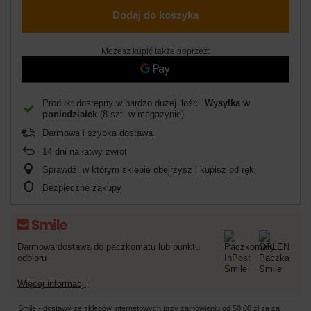
Dodaj do koszyka
Możesz kupić także poprzez:
Produkt dostępny w bardzo dużej ilości
Wysyłka
w
poniedziałek
(8 szt. w magazynie)
Darmowa i szybka dostawa
14
dni na łatwy zwrot
Sprawdź, w którym sklepie obejrzysz i kupisz od ręki
Bezpieczne zakupy
Darmowa dostawa do paczkomatu lub punktu
odbioru
Więcej informacji
Smile - dostawy ze sklepów internetowych przy zamówieniu od
50,00 zł
są za