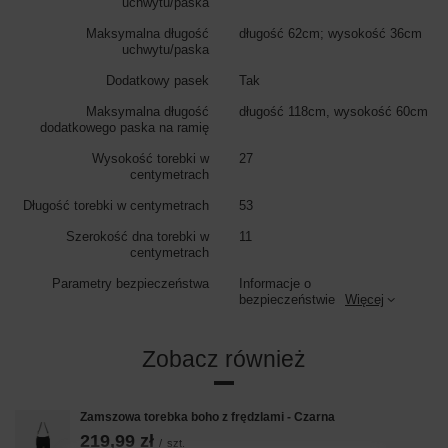
uchwytu/paska
Maksymalna długość
długość 62cm; wysokość 36cm
uchwytu/paska
Dodatkowy pasek
Tak
Maksymalna długość
długość 118cm, wysokość 60cm
dodatkowego paska na ramię
Wysokość torebki w
27
centymetrach
Długość torebki w centymetrach
53
Szerokość dna torebki w
11
centymetrach
Parametry bezpieczeństwa
Informacje o
bezpieczeństwie
Więcej
Zobacz również
Zamszowa torebka boho z frędzlami - Czarna
219,99 zł
/
szt.