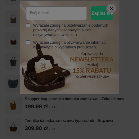
Pojemny skórzany worek na ramię - Beżowy
Zapisz się
239,99 zł
/
szt.
Wyrażam zgodę na przetwarzanie podanych
powyżej danych osobowych w celu
Codzienna torebka damska na ramię - Brązowa
otrzymywania newslettera
229,99 zł
/
szt.
Wyrażam zgodę na otrzymywanie informacji
handlowych o wybranych produktach.
Modny worek skórzany - CROCO - Brązowy ciemny
219,99 zł
/
szt.
Duża torba damska skórzana na ramię - Granatowa
349,99 zł
/
szt.
Shopper bag - torebka damska zamszowa - Żółta ciemna
199,99 zł
/
szt.
Torebka damska zamszowa typu worek - Brązowa
309,90 zł
/
szt.