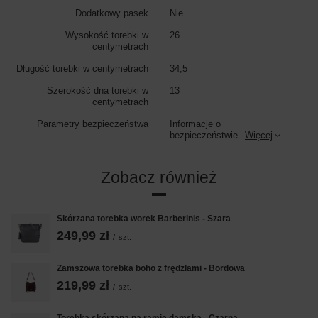
Dodatkowy pasek
Nie
Wysokość torebki w
26
centymetrach
Długość torebki w centymetrach
34,5
Szerokość dna torebki w
13
centymetrach
Parametry bezpieczeństwa
Informacje o
bezpieczeństwie
Więcej
Zobacz również
Skórzana torebka worek Barberinis - Szara
249,99 zł
/
szt.
Zamszowa torebka boho z frędzlami - Bordowa
219,99 zł
/
szt.
Torebka skórzana na ramię damska - Czarna