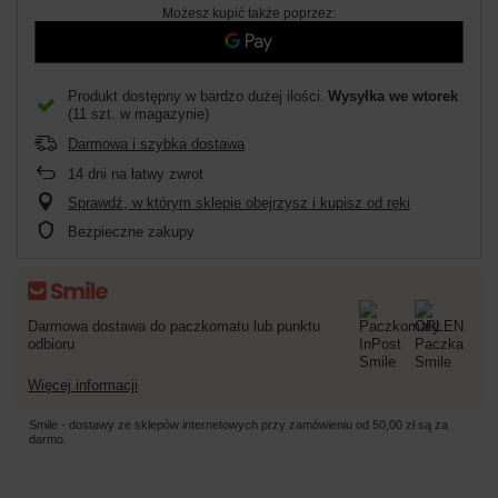
Możesz kupić także poprzez:
Produkt dostępny w bardzo dużej ilości
Wysyłka
we wtorek
(11 szt. w magazynie)
Darmowa i szybka dostawa
14
dni na łatwy zwrot
Sprawdź, w którym sklepie obejrzysz i kupisz od ręki
Bezpieczne zakupy
Darmowa dostawa do paczkomatu lub punktu
odbioru
Więcej informacji
Smile - dostawy ze sklepów internetowych przy zamówieniu od
50,00 zł
są za
darmo.