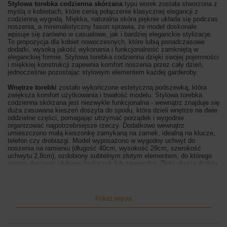
Stylowa torebka codzienna skórzana
typu worek została stworzona z
myślą o kobietach, które cenią połączenie klasycznej elegancji z
codzienną wygodą. Miękka, naturalna skóra pięknie układa się podczas
noszenia, a minimalistyczny fason sprawia, że model doskonale
wpisuje się zarówno w casualowe, jak i bardziej eleganckie stylizacje.
To propozycja dla kobiet nowoczesnych, które lubią ponadczasowe
dodatki, wysoką jakość wykonania i funkcjonalność zamkniętą w
eleganckiej formie. Stylowa torebka codzienna dzięki swojej pojemności
i miękkiej konstrukcji zapewnia komfort noszenia przez cały dzień,
jednocześnie pozostając stylowym elementem każdej garderoby.
Wnętrze torebki
zostało wykończone estetyczną podszewką, która
zwiększa komfort użytkowania i trwałość modelu. Stylowa torebka
codzienna skórzana jest niezwykle funkcjonalna - wewnątrz znajduje się
duża zasuwana kieszeń doszyta do spodu, która dzieli wnętrze na dwie
oddzielne części, pomagając utrzymać porządek i wygodnie
organizować najpotrzebniejsze rzeczy. Dodatkowo wewnątrz
umieszczono małą kieszonkę zamykaną na zamek, idealną na klucze,
telefon czy drobiazgi.
Model wyposażono w wygodny uchwyt do
noszenia na ramieniu (długość 40cm, wysokość 29cm, szerokość
uchwytu 2,8cm), ozdobiony subtelnym złotym elementem, do którego
można doczepić ulubiony breloczek lub zawieszkę. Złote okucia dodają
całości luksusowego charakteru i podkreślają elegancki styl torebki.
Torebka zapinana jest na dwa magnesy, dzięki czemu zapewnia szybki
i wygodny dostęp do wnętrza. Na spodzie znajdują się metalowe stopki
chroniące skórę przed zabrudzeniem i uszkodzeniem podczas
Pokaż więcej
odkładania.
Wymiary torebki:
wysokość mierzona na środku 28cm, szerokość na
górze 30cm / na dole 34,5cm, szerokość dna 13cm