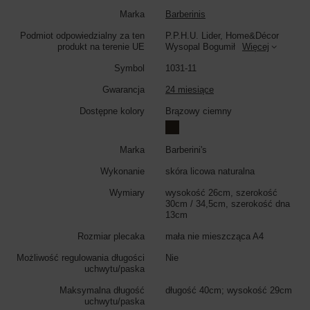
Marka
Barberinis
Kolor torebki:
brązowy ciemny
Podmiot odpowiedzialny za ten
P.P.H.U. Lider, Home&Décor
produkt na terenie UE
Wysopal Bogumił
Więcej
Symbol
1031-11
Gwarancja
24 miesiące
Dostępne kolory
Brązowy ciemny
Marka
Barberini's
Wykonanie
skóra licowa naturalna
Wymiary
wysokość 26cm, szerokość
30cm / 34,5cm, szerokość dna
13cm
Rozmiar plecaka
mała nie mieszcząca A4
Możliwość regulowania długości
Nie
uchwytu/paska
Maksymalna długość
długość 40cm; wysokość 29cm
uchwytu/paska