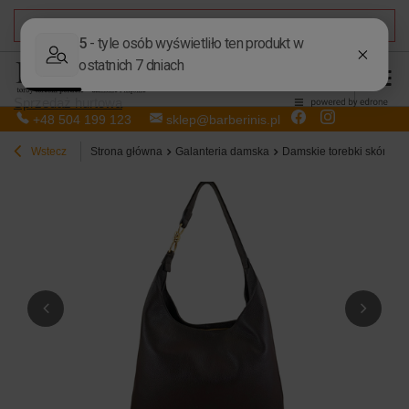
DARMOWA DOSTAWA
od 50,00 zł
Sprzedaż hurtowa
+48 504 199 123
sklep@barberinis.pl
Wstecz
Strona główna
Galanteria damska
Damskie torebki skórzan