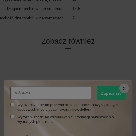
Długość torebki w centymetrach
14,5
erokość dna torebki w centymetrach
2
Zobacz również
Zapisz się
Wyrażam zgodę na przetwarzanie podanych powyżej danych
osobowych w celu otrzymywania newslettera
Wyrażam zgodę na otrzymywanie informacji handlowych o
wybranych produktach.