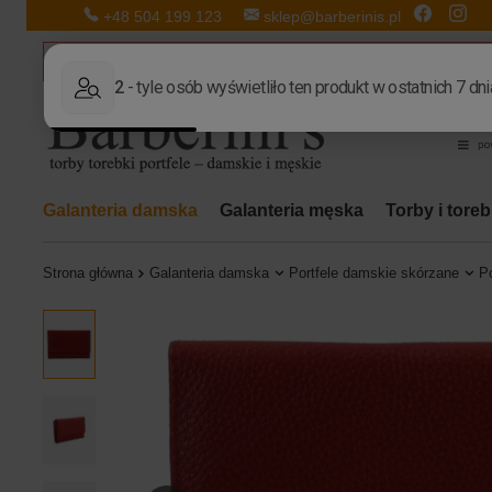
+48 504 199 123
sklep@barberinis.pl
Galanteria damska
Galanteria męska
Torby i tore
Strona główna
Galanteria damska
Portfele damskie skórzane
Po