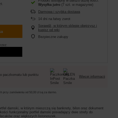
Produkt dostępny w bardzo dużej ilości
zt.
Wysyłka
jutro
(7 szt. w magazynie)
Darmowa i szybka dostawa
14
dni na łatwy zwrot
Sprawdź, w którym sklepie obejrzysz i
kupisz od ręki
ka
Bezpieczne zakupy
rzez:
o paczkomatu lub punktu
Więcej informacji
ych przy zamówieniu od
50,00 zł
są za darmo.
rtfel damski, w którym mieszczą się banknoty, bilon oraz dokument
kości funkcjonalny portfel damski posiadający dwie strefy do
plecaków oraz większych listonoszek.