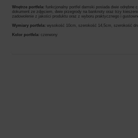
Wnętrze portfela:
funkcjonalny portfel damski posiada dwie odrębne c
dokument ze zdjęciem, dwie przegrody na banknoty oraz trzy kieszenie
zadowolenie z jakości produktu oraz z wyboru praktycznego i gustown
Wymiary portfela:
wysokość 10cm, szerokość 14,5cm, szerokość d
Kolor portfela:
czerwony