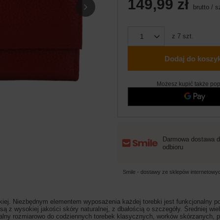
149,99 zł
brutto
/
s
z
7
szt.
Dodaj do koszy
Możesz kupić także pop
Darmowa dostawa d
odbioru
Smile - dostawy ze sklepów internetow
iej. Niezbędnym elementem wyposażenia każdej torebki jest funkcjonalny po
z wysokiej jakości skóry naturalnej, z dbałością o szczegóły. Średniej wiel
ealny rozmiarowo do codziennych torebek klasycznych, worków skórzanych, 