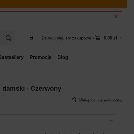
0,00 zł
zł
Zaloguj się
Listy zakupowe
Bestsellery
Promocje
Blog
l damski - Czerwony
Dodaj do listy zakupowej