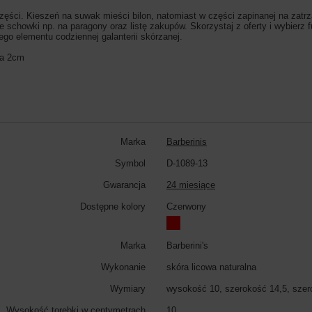
zęści. Kieszeń na suwak mieści bilon, natomiast w części zapinanej na zatrza
 schowki np. na paragony oraz listę zakupów. Skorzystaj z oferty i wybierz 
ego elementu codziennej galanterii skórzanej.
na 2cm
Marka
Barberinis
Symbol
D-1089-13
Gwarancja
24 miesiące
Dostępne kolory
Czerwony
Marka
Barberini's
Wykonanie
skóra licowa naturalna
Wymiary
wysokość 10, szerokość 14,5, szer
Wysokość torebki w centymetrach
10