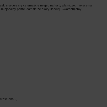
sk znajduje się czternaście miejsc na karty płatnicze, miejsce na
funkcjonalny portfel damski ze skóry licowej. Gwarantujemy
okość dna 2,