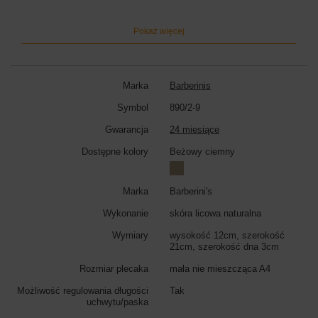
Wymiary torebki:
wysokość 12cm, szerokość 21cm, szerokość dna
3cm
Pokaż więcej
Kolor torebki:
beżowy ciemny
Marka
Barberinis
Symbol
890/2-9
Gwarancja
24 miesiące
Dostępne kolory
Beżowy ciemny
Marka
Barberini's
Wykonanie
skóra licowa naturalna
Wymiary
wysokość 12cm, szerokość
21cm, szerokość dna 3cm
Rozmiar plecaka
mała nie mieszcząca A4
Możliwość regulowania długości
Tak
uchwytu/paska