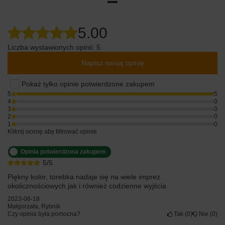
5.00
Liczba wystawionych opinii: 5
Napisz swoją opinię
Pokaż tylko opinie potwierdzone zakupem
5
5
4
0
3
0
2
0
1
0
Kliknij ocenę aby filtrować opinie
Opinia potwierdzona zakupem
5/5
Piękny kolor, torebka nadaje się na wiele imprez
okolicznościowych jak i również codzienne wyjścia
2023-06-18
Małgorzata, Rybnik
Czy opinia była pomocna?
Tak
0
Nie
0