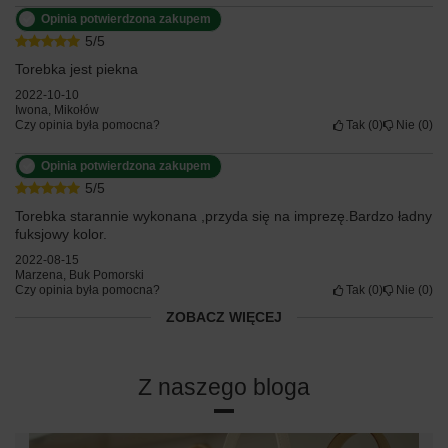
Opinia potwierdzona zakupem
5/5
Torebka jest piekna
2022-10-10
Iwona, Mikołów
Czy opinia była pomocna?
Tak
0
Nie
0
Opinia potwierdzona zakupem
5/5
Torebka starannie wykonana ,przyda się na imprezę.Bardzo ładny
fuksjowy kolor.
2022-08-15
Marzena, Buk Pomorski
Czy opinia była pomocna?
Tak
0
Nie
0
ZOBACZ WIĘCEJ
Z naszego bloga