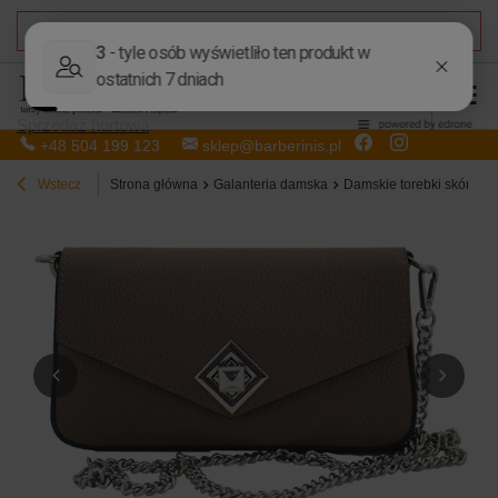
DARMOWA DOSTAWA
od 50,00 zł
Sprzedaż hurtowa
+48 504 199 123
sklep@barberinis.pl
Wstecz
Strona główna
Galanteria damska
Damskie torebki skórzan