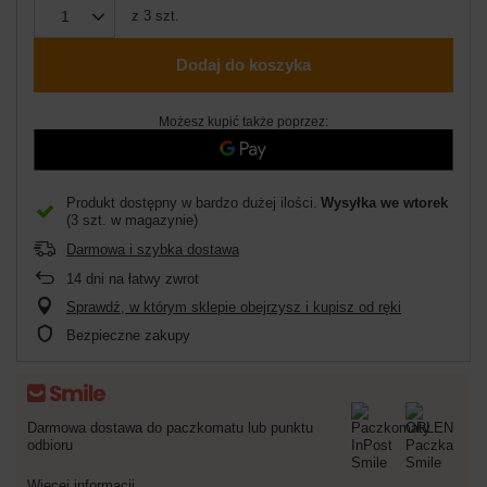
z
3
szt.
Dodaj do koszyka
Możesz kupić także poprzez:
Produkt dostępny w bardzo dużej ilości
Wysyłka
we wtorek
(3 szt. w magazynie)
Darmowa i szybka dostawa
14
dni na łatwy zwrot
Sprawdź, w którym sklepie obejrzysz i kupisz od ręki
Bezpieczne zakupy
Darmowa dostawa do paczkomatu lub punktu
odbioru
Więcej informacji