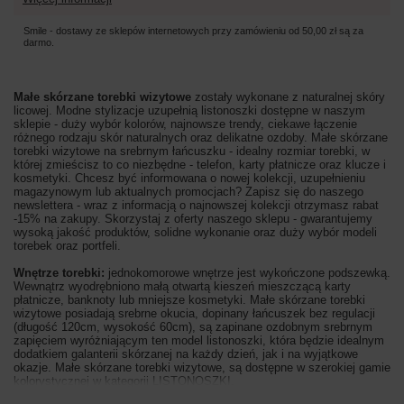
Smile - dostawy ze sklepów internetowych przy zamówieniu od
50,00 zł
są za
darmo.
Małe skórzane torebki wizytowe
zostały wykonane z naturalnej skóry
licowej. Modne stylizacje uzupełnią listonoszki dostępne w naszym
sklepie - duży wybór kolorów, najnowsze trendy, ciekawe łączenie
różnego rodzaju skór naturalnych oraz delikatne ozdoby. Małe skórzane
torebki wizytowe na srebrnym łańcuszku - idealny rozmiar torebki, w
której zmieścisz to co niezbędne - telefon, karty płatnicze oraz klucze i
kosmetyki. Chcesz być informowana o nowej kolekcji, uzupełnieniu
magazynowym lub aktualnych promocjach? Zapisz się do naszego
newslettera - wraz z informacją o najnowszej kolekcji otrzymasz rabat
-15% na zakupy. Skorzystaj z oferty naszego sklepu - gwarantujemy
wysoką jakość produktów, solidne wykonanie oraz duży wybór modeli
torebek oraz portfeli.
Wnętrze torebki:
jednokomorowe wnętrze jest wykończone podszewką.
Wewnątrz wyodrębniono małą otwartą kieszeń mieszczącą karty
płatnicze, banknoty lub mniejsze kosmetyki. Małe skórzane torebki
wizytowe posiadają srebrne okucia, dopinany łańcuszek bez regulacji
(długość 120cm, wysokość 60cm), są zapinane ozdobnym srebrnym
zapięciem wyróżniającym ten model listonoszki, która będzie idealnym
dodatkiem galanterii skórzanej na każdy dzień, jak i na wyjątkowe
okazje. Małe skórzane torebki wizytowe, są dostępne w szerokiej gamie
kolorystycznej w kategorii LISTONOSZKI.