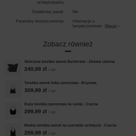
uchwytu/paska
Kolor:
brązowy
Dodatkowy pasek
Nie
Najczęstsze pytania:
Parametry bezpieczeństwa
Informacje o
Czy torebka jest wykonana ze skóry naturalnej?
bezpieczeństwie
Więcej
Tak, została wykonana z miękkiej, naturalnej skóry zamszowej.
Czy mieści format A4?
Tak, bez problemu mieści dokumenty w formacie A4.
Zobacz również
Co znajduje się w środku?
Torebka jest jednokomorowa i posiada dodatkową zasuwaną saszetkę.
Skórzana torebka worek Barberinis - Zielona ciemna
Czy można nosić ją na ramieniu?
249,99 zł
Tak, posiada wygodnej długości uchwyty do noszenia na ramieniu.
/
szt.
Torebka worek hobo zamszowa - Brązowa
309,99 zł
/
szt.
Duża torebka zamszowa na ramię - Czarna
299,99 zł
/
szt.
Modna torebka worek na szerokim uchwycie - Czarna
259,99 zł
/
szt.