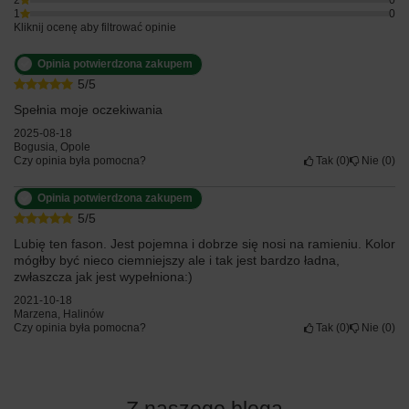
1
0
Kliknij ocenę aby filtrować opinie
Opinia potwierdzona zakupem
5/5
Spełnia moje oczekiwania
2025-08-18
Bogusia, Opole
Czy opinia była pomocna?
Tak
0
Nie
0
Opinia potwierdzona zakupem
5/5
Lubię ten fason. Jest pojemna i dobrze się nosi na ramieniu. Kolor
mógłby być nieco ciemniejszy ale i tak jest bardzo ładna,
zwłaszcza jak jest wypełniona:)
2021-10-18
Marzena, Halinów
Czy opinia była pomocna?
Tak
0
Nie
0
Z naszego bloga