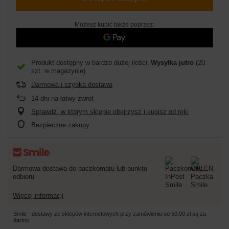
Możesz kupić także poprzez:
Produkt dostępny w bardzo dużej ilości
Wysyłka
jutro
(20
szt. w magazynie)
Darmowa i szybka dostawa
14
dni na łatwy zwrot
Sprawdź, w którym sklepie obejrzysz i kupisz od ręki
Bezpieczne zakupy
Darmowa dostawa do paczkomatu lub punktu
odbioru
Więcej informacji
Smile - dostawy ze sklepów internetowych przy zamówieniu od
50,00 zł
są za
darmo.