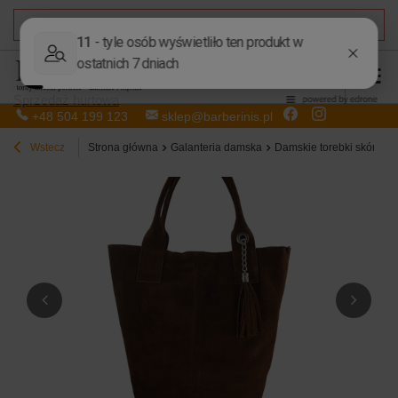
DARMOWA DOSTAWA
od 50,00 zł
Sprzedaż hurtowa
+48 504 199 123
sklep@barberinis.pl
Wstecz
Strona główna
Galanteria damska
Damskie torebki skórzan