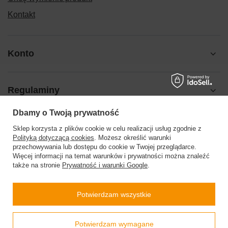
Kontakt
Konto
Regulaminy
Dbamy o Twoją prywatność
Pomoc
Sklep korzysta z plików cookie w celu realizacji usług zgodnie z
Polityką dotyczącą cookies
. Możesz określić warunki
przechowywania lub dostępu do cookie w Twojej przeglądarce.
Więcej informacji na temat warunków i prywatności można znaleźć
także na stronie
Prywatność i warunki Google
.
504199123
sklep@barberinis.pl
Potwierdzam wszystkie
Barberini’s
,
Leśna 7d
,
32-087
Bibice
Prawdziwe
Potwierdzam wymagane
opinie klientów