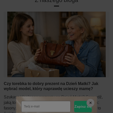
Czy torebka to dobry prezent na Dzień Matki? Jak
wybrać model, który naprawdę ucieszy mamę?
Szukasz idealnego prezentu na Dzień Matki? Sprawdź,
jaką torebkę wybrać dla mamy – praktyczny poradnik:
Zapisz się
fasony, kolory, rozmiary i dlaczego skórzana torebka to