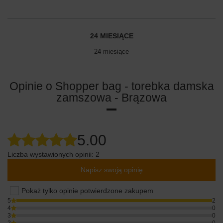
24 MIESIĄCE
24 miesiące
Opinie o Shopper bag - torebka damska
zamszowa - Brązowa
5.00
Liczba wystawionych opinii: 2
Napisz swoją opinię
Pokaż tylko opinie potwierdzone zakupem
5
2
4
0
3
0
2
0