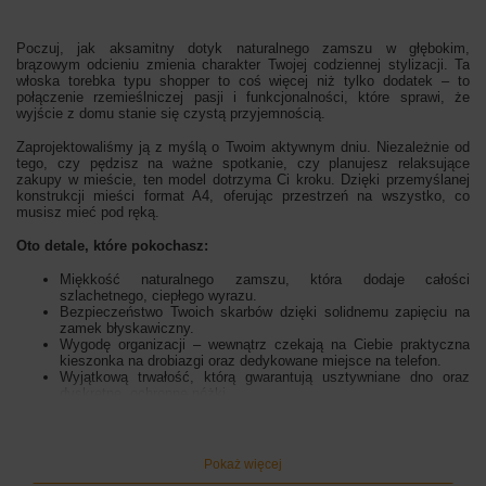
Poczuj, jak aksamitny dotyk naturalnego zamszu w głębokim,
brązowym odcieniu zmienia charakter Twojej codziennej stylizacji. Ta
włoska torebka typu shopper to coś więcej niż tylko dodatek – to
połączenie rzemieślniczej pasji i funkcjonalności, które sprawi, że
wyjście z domu stanie się czystą przyjemnością.
Zaprojektowaliśmy ją z myślą o Twoim aktywnym dniu. Niezależnie od
tego, czy pędzisz na ważne spotkanie, czy planujesz relaksujące
zakupy w mieście, ten model dotrzyma Ci kroku. Dzięki przemyślanej
konstrukcji mieści format A4, oferując przestrzeń na wszystko, co
musisz mieć pod ręką.
Oto detale, które pokochasz:
Miękkość naturalnego zamszu, która dodaje całości
szlachetnego, ciepłego wyrazu.
Bezpieczeństwo Twoich skarbów dzięki solidnemu zapięciu na
zamek błyskawiczny.
Wygodę organizacji – wewnątrz czekają na Ciebie praktyczna
kieszonka na drobiazgi oraz dedykowane miejsce na telefon.
Wyjątkową trwałość, którą gwarantują usztywniane dno oraz
dyskretne, ochronne nóżki.
Złote akcenty, które subtelnie rozświetlają głębię brązu i nadają
torebce eleganckiego, włoskiego sznytu.
W Barberinis wierzymy, że skórzane dodatki powinny być wiernymi
Pokaż więcej
towarzyszami. Dlatego zadbaliśmy o to, aby dwa wygodne uchwyty