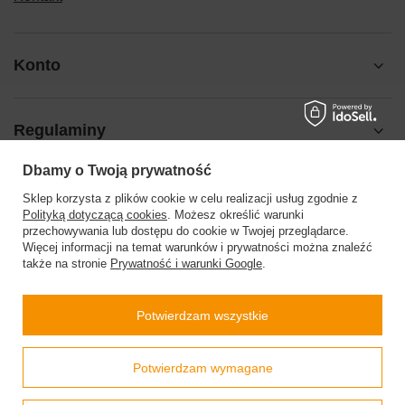
Konto
Regulaminy
Dbamy o Twoją prywatność
Pomoc
Sklep korzysta z plików cookie w celu realizacji usług zgodnie z
Polityką dotyczącą cookies
. Możesz określić warunki
przechowywania lub dostępu do cookie w Twojej przeglądarce.
Więcej informacji na temat warunków i prywatności można znaleźć
także na stronie
Prywatność i warunki Google
.
504199123
sklep@barberinis.pl
Potwierdzam wszystkie
Barberini’s
,
Leśna 7d
,
32-087
Bibice
Prawdziwe
Potwierdzam wymagane
opinie klientów
4.9
/ 5.0
W sklepie prezentujemy ceny brutto (z VAT).
Stawki VAT dla konsumentów z kraju:
Polska
.