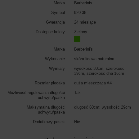
Marka
Barberinis
Symbol
920-38
Gwarancja
24 miesiące
Dostępne kolory
Zielony
Marka
Barberini's
Wykonanie
skóra licowa naturalna
Wymiary
wysokość 30cm, szerokość
39cm, szerokość dna 16cm
Rozmiar plecaka
duża mieszcząca A4
Możliwość regulowania długości
Tak
uchwytu/paska
Maksymalna długość
długość 60cm; wysokość 29cm
uchwytu/paska
Dodatkowy pasek
Nie