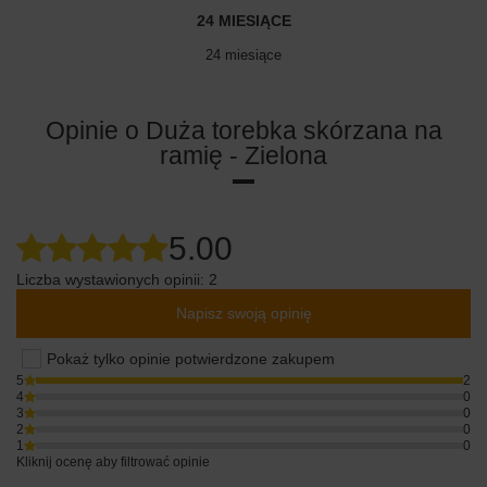
24 MIESIĄCE
24 miesiące
Opinie o Duża torebka skórzana na
ramię - Zielona
5.00
Liczba wystawionych opinii: 2
Napisz swoją opinię
Pokaż tylko opinie potwierdzone zakupem
5
2
4
0
3
0
2
0
1
0
Kliknij ocenę aby filtrować opinie