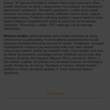
licowej. W najnowszej kolekcji torebek klasycznych polecamy duże
torebki skórzane na ramię z paseczkiem mocowanym na metalowych
elementach ozdobnych. Niezwykle gustowne i modne duże torebki
skórzane na ramię wyróżnia również delikatne marszczenie i piękne
stonowane kolory. Podkreśl stylizację torebką z naszej kolekcji, która
będzie idealnym uzupełnieniem stroju do pracy lub na biznesowe
spotkanie. Skorzystaj z rabatu -15% zapisując się do naszego
newslettera.
Wnętrze torebki:
jednokomorowe duże torebki skórzane na ramię
wykończone są podszewką. Komora główna podzielona jest na pół
pojemną zasuwaną kieszenią doszytą do spodu. Dodatkowo, wewnątrz,
wyodrębniono mniejszą zasuwaną kieszonkę oraz dwie otwarte
mieszczące telefon, portfel lub niewielki notes. Duże torebki skórzane
na ramię są zasuwane, posiadają ciemne metalowe okucia oraz dwa
uchwyty na ramię, bez regulacji (długość 60cm, wysokość 29cm). Z
tyłu torebki znajduje się praktyczna zasuwana kieszeń umożliwiająca
szybki dostęp np. do kluczy. Dostępne w naszym sklepie torebki i
portfele ze skóry naturalnej sprawią, iż Twoja stylizacja będzie
wyjątkowa.
Wymiary torebki:
wysokość 30cm, szerokość 39cm, szerokość dna
16cm
Kolor torebki:
zielony
Pokaż więcej