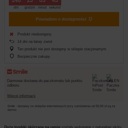
dni
godzin
minut
sekund
Powiadom o dostępności
Produkt niedostępny
14
dni na łatwy zwrot
Ten produkt nie jest dostępny w sklepie stacjonarnym
Bezpieczne zakupy
Darmowa dostawa do paczkomatu lub punktu
odbioru
Więcej informacji
Smile - dostawy ze sklepów internetowych przy zamówieniu od
50,00 zł
są za
darmo.
Duże torebki skórzane na ramię
zostały wykonane z naturalnej skóry