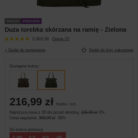
OKAZJA
PRZECENA
Duża torebka skórzana na ramię - Zielona
5.00/5.00
Opinie (2)
+ Dodaj do porównania
Dodaj do listy zakupowej
Dostępne kolory
216,99 zł
brutto
/
szt.
Najniższa cena z 30 dni przed obniżką:
216,99 zł
0%
Cena regularna:
309,99 zł
-30%
Do końca promocji:
146
13
03
45