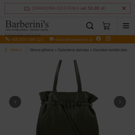
DARMOWA DOSTAWA
od 50,00 zł
Sprzedaż hurtowa
+48 504 199 123
sklep@barberinis.pl
Wstecz
Strona główna
Galanteria damska
Damskie torebki skórzan