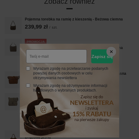
Zobacz również
Pojemna torebka na ramię z kieszenią - Beżowa ciemna
239,99 zł
/
szt.
PROMOCJA
Klasyczna torebka skórzana na ramię - Beżowa ciemna
237,99 zł
Zapisz się
/
szt.
Najniższa cena z 30 dni przed obniżką:
339,99 zł
-30%
Wyrażam zgodę na przetwarzanie podanych
powyżej danych osobowych w celu
Codzienna i praktyczna torebka na ramię - Brązowa jasna
otrzymywania newslettera
329,99 zł
/
szt.
Wyrażam zgodę na otrzymywanie informacji
handlowych o wybranych produktach.
PROMOCJA
Duża klasyczna torba na ramię - Beżowa
239,99 zł
/
szt.
Najniższa cena z 30 dni przed obniżką:
349,99 zł
-31%
Cena regularna:
299,99 zł
-20%
Duża elegancka torebka z naturalnej skóry i zamszu -
Brązowa jasna