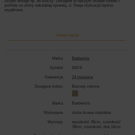
szybki dostęp np. do kluczy. Dostępne w naszym sklepie torebki i
portfele ze skóry naturalnej sprawią, iż Twoja stylizacja będzie
wyjątkowa.
Wymiary torebki:
wysokość 30cm, szerokość 39cm, szerokość dna
16cm
Kolor torebki:
beżowy ciemny
Pokaż więcej
Marka
Barberinis
Symbol
920-9
Gwarancja
24 miesiące
Dostępne kolory
Beżowy ciemny
Marka
Barberini's
Wykonanie
skóra licowa naturalna
Wymiary
wysokość 30cm, szerokość
39cm, szerokość dna 16cm