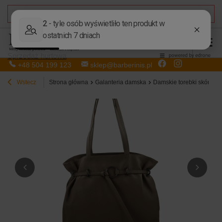
DARMOWA DOSTAWA
od 50,00 zł
Sprzedaż hurtowa
+48 504 199 123
sklep@barberinis.pl
Wstecz
Strona główna
Galanteria damska
Damskie torebki skórzan