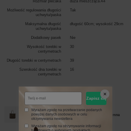
Rozmiar plecaka
duża mieszcząca A4
Możliwość regulowania długości
Tak
uchwytu/paska
Maksymalna długość
długość 60cm; wysokość 29cm
uchwytu/paska
Dodatkowy pasek
Nie
Wysokość torebki w
30
centymetrach
Długość torebki w centymetrach
39
Szerokość dna torebki w
16
centymetrach
Zobacz również
Zapisz się
PROMOCJA
Wyrażam zgodę na przetwarzanie podanych
powyżej danych osobowych w celu
Shopperka damska skórzana Barberinis - Beżowa ciemna
otrzymywania newslettera
255,99 zł
/
szt.
Wyrażam zgodę na otrzymywanie informacji
handlowych o wybranych produktach.
Najniższa cena z 30 dni przed obniżką:
319,99 zł
-20%