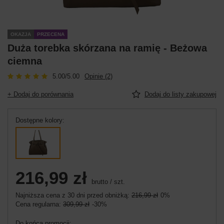
OKAZJA
PRZECENA
Duża torebka skórzana na ramię - Beżowa
ciemna
5.00/5.00
Opinie (2)
+ Dodaj do porównania
Dodaj do listy zakupowej
Dostępne kolory
216,99 zł
brutto
/
szt.
Najniższa cena z 30 dni przed obniżką:
216,99 zł
0%
Cena regularna:
309,99 zł
-30%
Do końca promocji: