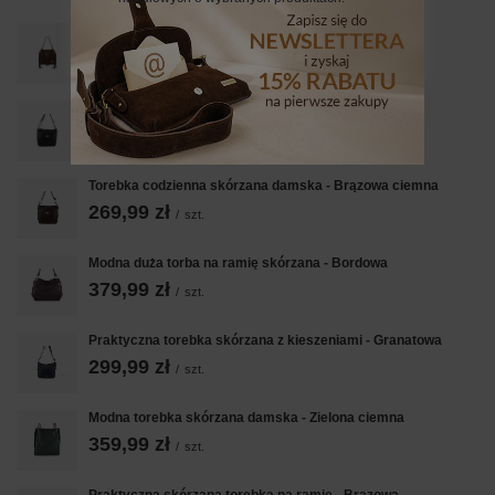
Skórzana torebka boho z frędzlami - Bordowa
289,99 zł
/
szt.
Torebka codzienna skórzana damska - Czarna
269,99 zł
/
szt.
Torebka codzienna skórzana damska - Brązowa ciemna
269,99 zł
/
szt.
Modna duża torba na ramię skórzana - Bordowa
379,99 zł
/
szt.
Praktyczna torebka skórzana z kieszeniami - Granatowa
299,99 zł
/
szt.
Modna torebka skórzana damska - Zielona ciemna
359,99 zł
/
szt.
Praktyczna skórzana torebka na ramię - Brązowa