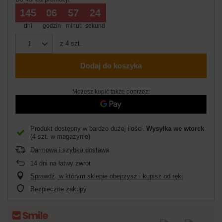
145
06
57
24
dni
godzin
minut
sekund
z
4
szt.
Dodaj do koszyka
Możesz kupić także poprzez:
Produkt dostępny w bardzo dużej ilości
Wysyłka
we wtorek
(4 szt. w magazynie)
Darmowa i szybka dostawa
14
dni na łatwy zwrot
Sprawdź, w którym sklepie obejrzysz i kupisz od ręki
Bezpieczne zakupy