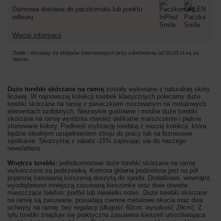
Darmowa dostawa do paczkomatu lub punktu
odbioru
Więcej informacji
Smile - dostawy ze sklepów internetowych przy zamówieniu od
50,00 zł
są za
darmo.
Duże torebki skórzane na ramię
zostały wykonane z naturalnej skóry
licowej. W najnowszej kolekcji torebek klasycznych polecamy duże
torebki skórzane na ramię z paseczkiem mocowanym na metalowych
elementach ozdobnych. Niezwykle gustowne i modne duże torebki
skórzane na ramię wyróżnia również delikatne marszczenie i piękne
stonowane kolory. Podkreśl stylizację torebką z naszej kolekcji, która
będzie idealnym uzupełnieniem stroju do pracy lub na biznesowe
spotkanie. Skorzystaj z rabatu -15% zapisując się do naszego
newslettera.
Wnętrze torebki:
jednokomorowe duże torebki skórzane na ramię
wykończone są podszewką. Komora główna podzielona jest na pół
pojemną zasuwaną kieszenią doszytą do spodu. Dodatkowo, wewnątrz,
wyodrębniono mniejszą zasuwaną kieszonkę oraz dwie otwarte
mieszczące telefon, portfel lub niewielki notes. Duże torebki skórzane
na ramię są zasuwane, posiadają ciemne metalowe okucia oraz dwa
uchwyty na ramię, bez regulacji (długość 60cm, wysokość 29cm). Z
tyłu torebki znajduje się praktyczna zasuwana kieszeń umożliwiająca