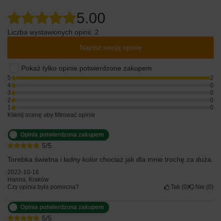
5.00
Liczba wystawionych opinii: 2
Napisz swoją opinię
Pokaż tylko opinie potwierdzone zakupem
5
2
4
0
3
0
2
0
1
0
Kliknij ocenę aby filtrować opinie
Opinia potwierdzona zakupem
5/5
Torebka świetna i ładny kolor chociaż jak dla mnie trochę za duża.
2022-10-16
Hanna, Kraków
Czy opinia była pomocna?
Tak
0
Nie
0
Opinia potwierdzona zakupem
5/5