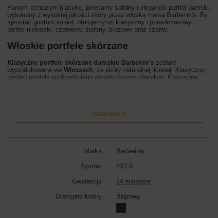
Paniom ceniącym klasykę, polecamy solidny i elegancki portfel damski,
wykonany z wysokiej jakości skóry przez włoską markę Barberini's. By
sprostać gustom kobiet, oferujemy im klasyczny i ponadczasowy
portfel niebieski, czerwony, zielony, brązowy oraz czarny.
Włoskie portfele skórzane
Klasyczne portfele skórzane damskie Barberini's
zostały
wyprodukowane we
Włoszech
, ze skóry naturalnej licowej. Klasyczny
wygląd portfela podkreśla jego ponadczasowy charakter. Klasyczne
portfele skórzane damskie zostały stworzone dla kobiet ceniących
wygodę i elegancki styl.
Wnętrze portfela:
klasyczne portfele skórzane damskie są zapinane na
zatrzask. Wewnątrz wyodrębniono kieszeń na monety, trzy kieszenie na
Pokaż więcej
banknoty oraz dokumenty. Portfel mieści karty płatnicze oraz
fotografie.
Wymiary portfela:
wysokość 10cm, szerokość 19cm, szerokość dna
3cm,
Marka
Barberinis
Kolor portfela:
czarny, czerwony, szary, granatowy, brązowy, fuksja,
Symbol
H17-6
zielony,
Gwarancja
24 miesiące
Dostępne kolory
Brązowy