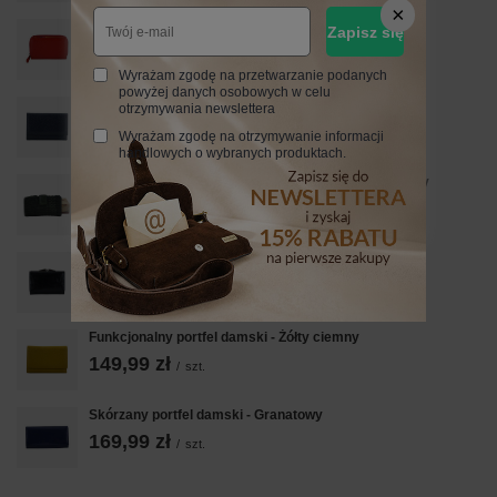
Barberini's - skórzany portfel damski - Czerwony
Zapisz się
169,99 zł
/
szt.
Wyrażam zgodę na przetwarzanie podanych
powyżej danych osobowych w celu
Funkcjonalny portfel damski - Granatowy
otrzymywania newslettera
149,99 zł
/
szt.
Wyrażam zgodę na otrzymywanie informacji
handlowych o wybranych produktach.
Ekskluzywny portfel z miękkiej skóry - Zielony ciemny
229,99 zł
/
szt.
Czarny lakierowany portfel skórzany damski
139,99 zł
/
szt.
Funkcjonalny portfel damski - Żółty ciemny
149,99 zł
/
szt.
Skórzany portfel damski - Granatowy
169,99 zł
/
szt.