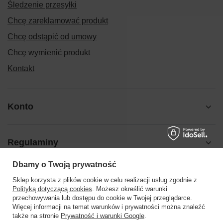
Śledzenie przesyłki
Chcę zareklamować produkt
Chcę odstąpić od umowy
Chcę wymienić produkt
Kontakt
Konto
Regulaminy
Dbamy o Twoją prywatność
Pomoc
Sklep korzysta z plików cookie w celu realizacji usług zgodnie z
Polityką dotyczącą cookies
. Możesz określić warunki
przechowywania lub dostępu do cookie w Twojej przeglądarce.
Więcej informacji na temat warunków i prywatności można znaleźć
także na stronie
Prywatność i warunki Google
.