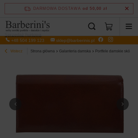
DARMOWA DOSTAWA
od 50,00 zł
Sprzedaż hurtowa
+48 504 199 123
sklep@barberinis.pl
Wstecz
Strona główna
Galanteria damska
Portfele damskie skórzan