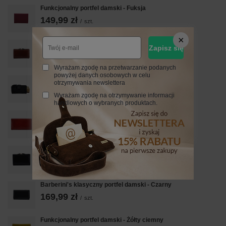
Funkcjonalny portfel damski - Fuksja
149,99 zł
/
szt.
Portfel damski klasyczny skórzany - Brązowy
Zapisz się
139,99 zł
/
szt.
Wyrażam zgodę na przetwarzanie podanych
powyżej danych osobowych w celu
Ekskluzywny portfel z miękkiej skóry - Czarny
otrzymywania newslettera
229,99 zł
/
szt.
Wyrażam zgodę na otrzymywanie informacji
handlowych o wybranych produktach.
Klasyczny portfel skórzany damski - Czerwony
179,99 zł
/
szt.
Portfel damski klasyczny skórzany - Czarny
139,99 zł
/
szt.
Barberini's klasyczny portfel damski - Czarny
169,99 zł
/
szt.
Funkcjonalny portfel damski - Żółty ciemny