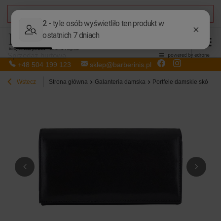
DARMOWA DOSTAWA
od 50,00 zł
Sprzedaż hurtowa
+48 504 199 123
sklep@barberinis.pl
Wstecz
Strona główna
Galanteria damska
Portfele damskie skórzan