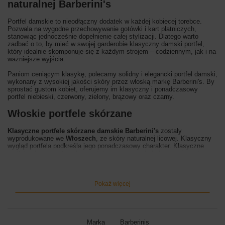
naturalnej Barberini's
Portfel damskie to nieodłączny dodatek w każdej kobiecej torebce.
Pozwala na wygodne przechowywanie gotówki i kart płatniczych,
stanowiąc jednocześnie dopełnienie całej stylizacji. Dlatego warto
zadbać o to, by mieć w swojej garderobie klasyczny damski portfel,
który idealnie skomponuje się z każdym strojem – codziennym, jak i na
ważniejsze wyjścia.
Paniom ceniącym klasykę, polecamy solidny i elegancki portfel damski,
wykonany z wysokiej jakości skóry przez włoską markę Barberini's. By
sprostać gustom kobiet, oferujemy im klasyczny i ponadczasowy
portfel niebieski, czerwony, zielony, brązowy oraz czarny.
Włoskie portfele skórzane
Klasyczne portfele skórzane damskie Barberini's
zostały
wyprodukowane we
Włoszech
, ze skóry naturalnej licowej. Klasyczny
wygląd portfela podkreśla jego ponadczasowy charakter. Klasyczne
portfele skórzane damskie zostały stworzone dla kobiet ceniących
wygodę i elegancki styl.
Wnętrze portfela:
klasyczne portfele skórzane damskie są zapinane na
zatrzask. Wewnątrz wyodrębniono kieszeń na monety, trzy kieszenie na
Pokaż więcej
banknoty oraz dokumenty. Portfel mieści karty płatnicze oraz
fotografie.
Wymiary portfela:
wysokość 10cm, szerokość 19cm, szerokość dna
3cm,
Marka
Barberinis