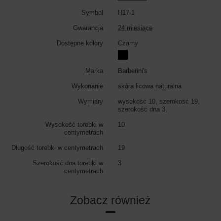
Kolor portfela:
czarny, czerwony, szary, granatowy, brązowy, fuksja,
Symbol
H17-1
zielony,
Gwarancja
24 miesiące
Dostępne kolory
Czarny
Marka
Barberini's
Wykonanie
skóra licowa naturalna
Wymiary
wysokość 10, szerokość 19,
szerokość dna 3,
Wysokość torebki w
10
centymetrach
Długość torebki w centymetrach
19
Szerokość dna torebki w
3
centymetrach
Zobacz również