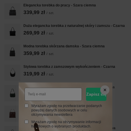
Elegancka torebka do pracy - Szara ciemna
339,99 zł
/
szt.
Duża elegancka torebka z naturalnej skóry i zamszu - Czarna
269,99 zł
/
szt.
Modna torebka skórzana damska - Szara ciemna
359,99 zł
/
szt.
Stylowa torebka z zamszowym wykończeniem - Czarna
319,99 zł
/
szt.
Pojemna torebka na ramię z kieszenią - Zielona ciemna
239,99 zł
Zapisz się
/
szt.
Wyrażam zgodę na przetwarzanie podanych
Modna torebka ze skóry CROCO - Brązowa
powyżej danych osobowych w celu
339,99 zł
otrzymywania newslettera
/
szt.
Wyrażam zgodę na otrzymywanie informacji
handlowych o wybranych produktach.
Barberinis - torebka duża zamszowa na ramię - Beżowa