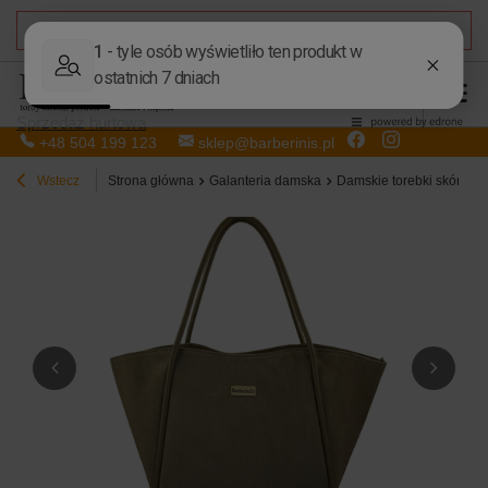
DARMOWA DOSTAWA
od 50,00 zł
Sprzedaż hurtowa
+48 504 199 123
sklep@barberinis.pl
Wstecz
Strona główna
Galanteria damska
Damskie torebki skórzan