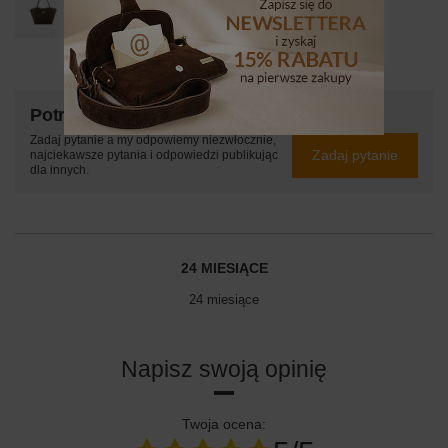
ciemna
349,99 zł
/
szt.
Potrzebujesz pomocy? Masz pytania?
Zadaj pytanie a my odpowiemy niezwłocznie,
Zadaj pytanie
najciekawsze pytania i odpowiedzi publikując
dla innych.
24 MIESIĄCE
24 miesiące
Napisz swoją opinię
Twoja ocena: