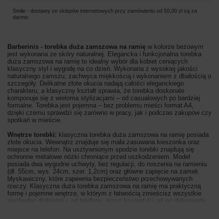
Smile - dostawy ze sklepów internetowych przy zamówieniu od
50,00 zł
są za
darmo.
Barberinis - torebka duża zamszowa na ramię
w kolorze
beżowym
jest wykonana ze skóry naturalnej. Elegancka i funkcjonalna torebka
duża zamszowa na ramię to idealny wybór dla kobiet ceniących
klasyczny styl i wygodę na co dzień. Wykonana z wysokiej jakości
naturalnego zamszu, zachwyca miękkością i wykonaniem z dbałością o
szczegóły. Delikatne złote okucia nadają całości eleganckiego
charakteru, a klasyczny kształt sprawia, że torebka doskonale
komponuje się z wieloma stylizacjami – od casualowych po bardziej
formalne. Torebka jest pojemna – bez problemu mieści format A4,
dzięki czemu sprawdzi się zarówno w pracy, jak i podczas zakupów czy
spotkań w mieście.
Wnętrze torebki:
klasyczna torebka duża zamszowa na ramię posiada
złote okucia. Wewnątrz znajduje się mała zasuwana kieszonka oraz
miejsce na telefon. Na usztywnionym spodzie torebki znajdują się
ochronne metalowe nóżki chroniące przed uszkodzeniem. Model
posiada dwa wygodne uchwyty, bez regulacji, do noszenia na ramieniu
(dł. 55cm, wys. 24cm, szer. 1,2cm) oraz
główne
zapięcie na zamek
błyskawiczny, które zapewnia bezpieczeństwo przechowywanych
rzeczy. Klasyczna duża torebka zamszowa na ramię ma praktyczną
formę i pojemne wnętrze, w którym z łatwością zmieścisz wszystkie
niezbędne drobiazgi – od telefonu, przez kosmetyki, aż po dokumenty.
Zachęcamy do zapoznania się ze szczegółową ofertą klasycznych
torebek damskich skórzanych. Oferujemy również duży wybór portfeli