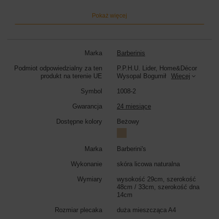
ze skóry lakierowanej lub z kolorowym wnętrzem, zapakowanych w
ozdobne, dopasowane pudełko.
Pokaż więcej
Wymiary torebki:
wysokość 29cm, szerokość 48cm (góra) / 33cm
(dół), szerokość dna 14cm
Kolor torebki:
beżowy
Marka
Barberinis
Podmiot odpowiedzialny za ten
P.P.H.U. Lider, Home&Décor
produkt na terenie UE
Wysopal Bogumił
Więcej
Symbol
1008-2
Gwarancja
24 miesiące
Dostępne kolory
Beżowy
Marka
Barberini's
Wykonanie
skóra licowa naturalna
Wymiary
wysokość 29cm, szerokość
48cm / 33cm, szerokość dna
14cm
Rozmiar plecaka
duża mieszcząca A4