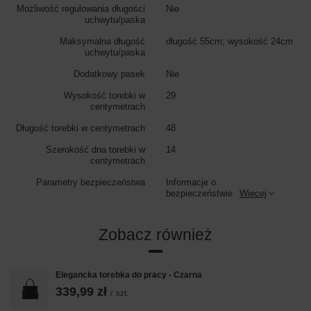
Możliwość regulowania długości
Nie
uchwytu/paska
Maksymalna długość
długość 55cm; wysokość 24cm
uchwytu/paska
Dodatkowy pasek
Nie
Wysokość torebki w
29
centymetrach
Długość torebki w centymetrach
48
Szerokość dna torebki w
14
centymetrach
Parametry bezpieczeństwa
Informacje o
bezpieczeństwie
Więcej
Zobacz również
Elegancka torebka do pracy - Czarna
339,99 zł
/
szt.