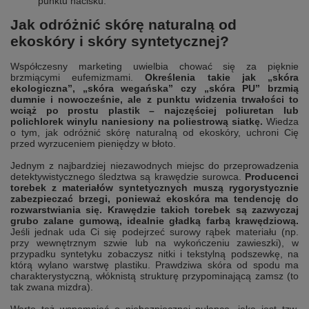
punktu nacisku.
Jak odróżnić skórę naturalną od
ekoskóry i skóry syntetycznej?
Współczesny marketing uwielbia chować się za pięknie
brzmiącymi eufemizmami.
Określenia takie jak „skóra
ekologiczna”, „skóra wegańska” czy „skóra PU” brzmią
dumnie i nowocześnie, ale z punktu widzenia trwałości to
wciąż po prostu plastik – najczęściej poliuretan lub
polichlorek winylu naniesiony na poliestrową siatkę.
Wiedza
o tym, jak odróżnić skórę naturalną od ekoskóry, uchroni Cię
przed wyrzuceniem pieniędzy w błoto.
Jednym z najbardziej niezawodnych miejsc do przeprowadzenia
detektywistycznego śledztwa są krawędzie surowca.
Producenci
torebek z materiałów syntetycznych muszą rygorystycznie
zabezpieczać brzegi, ponieważ ekoskóra ma tendencję do
rozwarstwiania się. Krawędzie takich torebek są zazwyczaj
grubo zalane gumową, idealnie gładką farbą krawędziową.
Jeśli jednak uda Ci się podejrzeć surowy rąbek materiału (np.
przy wewnętrznym szwie lub na wykończeniu zawieszki), w
przypadku syntetyku zobaczysz nitki i tekstylną podszewkę, na
którą wylano warstwę plastiku. Prawdziwa skóra od spodu ma
charakterystyczną, włóknistą strukturę przypominającą zamsz (to
tak zwana mizdra).
Warto też wspomnieć o niebezpiecznej pułapce, jaką jest tzw.