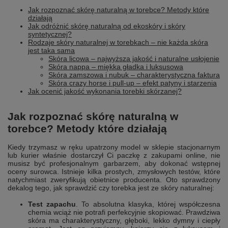
Jak rozpoznać skórę naturalną w torebce? Metody które
działają
Jak odróżnić skórę naturalną od ekoskóry i skóry
syntetycznej?
Rodzaje skóry naturalnej w torebkach – nie każda skóra
jest taka sama
Skóra licowa – najwyższa jakość i naturalne usłojenie
Skóra nappa – miękka gładka i luksusowa
Skóra zamszowa i nubuk – charakterystyczna faktura
Skóra crazy horse i pull-up – efekt patyny i starzenia
Jak ocenić jakość wykonania torebki skórzanej?
Jak rozpoznać skórę naturalną w
torebce? Metody które działają
Kiedy trzymasz w ręku upatrzony model w sklepie stacjonarnym
lub kurier właśnie dostarczył Ci paczkę z zakupami online, nie
musisz być profesjonalnym garbarzem, aby dokonać wstępnej
oceny surowca. Istnieje kilka prostych, zmysłowych testów, które
natychmiast zweryfikują obietnice producenta. Oto sprawdzony
dekalog tego, jak sprawdzić czy torebka jest ze skóry naturalnej:
Test zapachu
. To absolutna klasyka, której współczesna
chemia wciąż nie potrafi perfekcyjnie skopiować. Prawdziwa
skóra ma charakterystyczny, głęboki, lekko dymny i ciepły