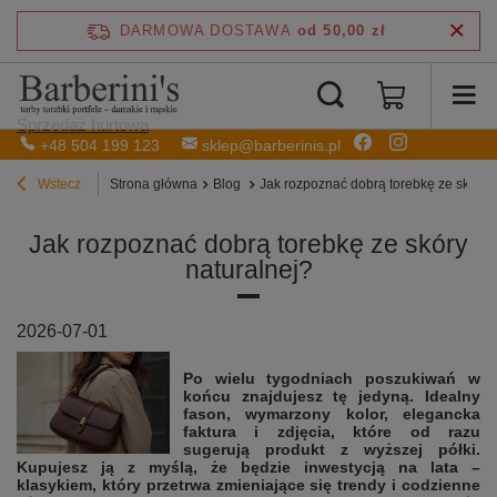
DARMOWA DOSTAWA
od 50,00 zł
Sprzedaż hurtowa
+48 504 199 123
sklep@barberinis.pl
Wstecz
Strona główna
Blog
Jak rozpoznać dobrą torebkę ze skóry 
Jak rozpoznać dobrą torebkę ze skóry
naturalnej?
2026-07-01
Po wielu tygodniach poszukiwań w
końcu znajdujesz tę jedyną. Idealny
fason, wymarzony kolor, elegancka
faktura i zdjęcia, które od razu
sugerują produkt z wyższej półki.
Kupujesz ją z myślą, że będzie inwestycją na lata –
klasykiem, który przetrwa zmieniające się trendy i codzienne