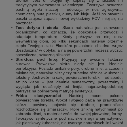
aromat. Jest on przyjemny, kojarzy się z luksusem i
tradycyjnym warsztatem kaletniczym. Tworzywa sztuczne
pachną zgoła inaczej – uderzają w nos agresywną,
chemiczną nutą plastiku, gumy lub kleju. Jeśli po otwarciu
paczki czujesz zapach nowej wykładziny PCV, miej się na
baczności.
Test dotyku i ciepła
. Skóra naturalna jest surowcem
organicznym, co oznacza, że doskonale przewodzi i
adaptuje temperaturę. Kiedy położysz na niej dusz
wewnętrzną dłoni, po kilku sekundach materiał przejmie
ciepło Twojego ciała. Ekoskóra pozostanie chłodna, wręcz
„bezduszna” w dotyku, a na jej powierzchni możesz wyczuć
specyficzną, sztuczną śliskość.
Struktura pod lupą
. Przyjrzyj się uważnie fakturze
surowca. Prawdziwa skóra nigdy nie jest idealnie
perfekcyjna. Posiada unikalne pory, drobne linie, a czasem
minimalne, naturalne blizny czy subtelne różnice w ułożeniu
tekstury. Jeśli wzór na całej powierzchni torebki – od spodu,
aż po klapę – jest idealnie symetryczny, powtarzalny i
wygląda jak odciśnięty od linijki, najprawdopodobniej
patrzysz na polimerową matrycę syntetyku.
Próba elastyczności
. Naciśnij mocno palcem
powierzchnię torebki. Wokół Twojego palca na prawdziwej
skórze powinny pojawić się drobne, promieniście
rozchodzące się zmarszczki, które znikną natychmiast po
zabraniu dłoni, a materiał wróci do swojej pierwotnej formy.
Tworzywo syntetyczne pod naciskiem ugina się sztywno,
jak plastikowy kubeczek, nie tworząc naturalnych linii wokół