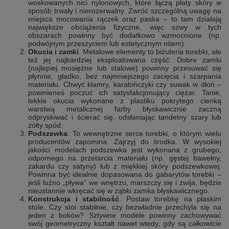
woskowanych nici nylonowych, które łączą płaty skóry w
sposób trwały i nierozerwalny. Zwróć szczególną uwagę na
miejsca mocowania rączek oraz paska – to tam działają
największe obciążenia fizyczne, więc szwy w tych
obszarach powinny być dodatkowo wzmocnione (np.
podwójnym przeszyciem lub estetycznym nitem).
Okucia i zamki
. Metalowe elementy to biżuteria torebki, ale
też jej najbardziej eksploatowana część. Dobre zamki
(najlepiej mosiężne lub stalowe) powinny przesuwać się
płynnie, gładko, bez najmniejszego zacięcia i szarpania
materiału. Chwyć klamry, karabińczyki czy suwak w dłoń –
powinieneś poczuć ich satysfakcjonujący ciężar. Tanie,
lekkie okucia wykonane z plastiku pokrytego cienką
warstwą metalicznej farby błyskawicznie zaczną
odpryskiwać i ścierać się, odsłaniając tandetny szary lub
żółty spód.
Podszewka
. To wewnętrzne serce torebki, o którym wielu
producentów zapomina. Zajrzyj do środka. W wysokiej
jakości modelach podszewka jest wykonana z grubego,
odpornego na przetarcia materiału (np. gęstej bawełny,
żakardu czy satyny) lub z miękkiej skóry podszewkowej.
Powinna być idealnie dopasowana do gabarytów torebki –
jeśli luźno „pływa” we wnętrzu, marszczy się i zwija, będzie
nieustannie wkręcać się w ząbki zamka błyskawicznego.
Konstrukcja i stabilność
. Postaw torebkę na płaskim
stole. Czy stoi stabilnie, czy bezwładnie przechyla się na
jeden z boków? Sztywne modele powinny zachowywać
swój geometryczny kształt nawet wtedy, gdy są całkowicie