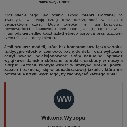
zamszowej - Czarna
Zrozumienie tego, jak ocenić jakość torebki skórzanej, to
inwestycja w Twoją szafę oraz oszczędność w dłuższej
perspektywie czasu. Dobra torebka nie musi kosztować
równowartości luksusowego samochodu, ale jej cena zawsze
musi odzwierciedlać koszt szlachetnego surowca oraz uczciwej,
rzemieślniczej pracy kaletnika.
Jeśli szukasz modeli, które bez kompromisów łączą w sobie
tradycyjne włoskie rzemiosło, pasję do detali oraz wyłącznie
certyfikowane, selekcjonowane skóry naturalne, sprawdź
wyjątkowe
damskie skórzane torebki crossbody
w naszym
sklepie. Zastosuj zdobytą wiedzę w praktyce, dotknij, poczuj
zapach i zakochaj się w ponadczasowej jakości, która nie
potrzebuje krzykliwych logo, by zachwycać każdego dnia!
WW
Wiktoria Wysopal