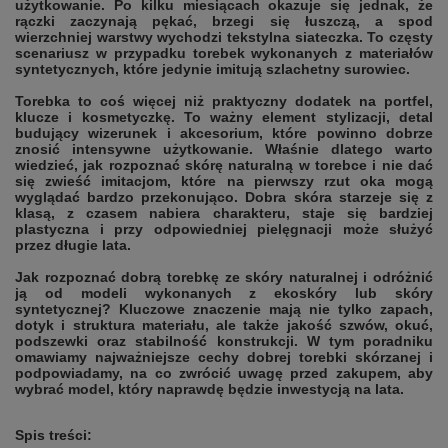
użytkowanie. Po kilku miesiącach okazuje się jednak, że
rączki zaczynają pękać, brzegi się łuszczą, a spod
wierzchniej warstwy wychodzi tekstylna siateczka. To częsty
scenariusz w przypadku torebek wykonanych z materiałów
syntetycznych, które jedynie imitują szlachetny surowiec.
Torebka to coś więcej niż praktyczny dodatek na portfel,
klucze i kosmetyczkę. To ważny element stylizacji, detal
budujący wizerunek i akcesorium, które powinno dobrze
znosić intensywne użytkowanie. Właśnie dlatego warto
wiedzieć, jak rozpoznać skórę naturalną w torebce i nie dać
się zwieść imitacjom, które na pierwszy rzut oka mogą
wyglądać bardzo przekonująco. Dobra skóra starzeje się z
klasą, z czasem nabiera charakteru, staje się bardziej
plastyczna i przy odpowiedniej pielęgnacji może służyć
przez długie lata.
Jak rozpoznać dobrą torebkę ze skóry naturalnej i odróżnić
ją od modeli wykonanych z ekoskóry lub skóry
syntetycznej? Kluczowe znaczenie mają nie tylko zapach,
dotyk i struktura materiału, ale także jakość szwów, okuć,
podszewki oraz stabilność konstrukcji. W tym poradniku
omawiamy najważniejsze cechy dobrej torebki skórzanej i
podpowiadamy, na co zwrócić uwagę przed zakupem, aby
wybrać model, który naprawdę będzie inwestycją na lata.
Spis treści: