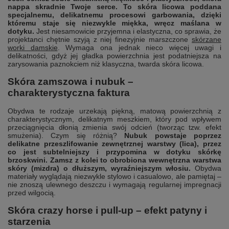
nappa skradnie Twoje serce. To skóra licowa poddana
specjalnemu, delikatnemu procesowi garbowania, dzięki
któremu staje się niezwykle miękka, wręcz maślana w
dotyku.
Jest niesamowicie przyjemna i elastyczna, co sprawia, że
projektanci chętnie szyją z niej finezyjnie marszczone
skórzane
worki damskie
. Wymaga ona jednak nieco więcej uwagi i
delikatności, gdyż jej gładka powierzchnia jest podatniejsza na
zarysowania paznokciem niż klasyczna, twarda skóra licowa.
Skóra zamszowa i nubuk –
charakterystyczna faktura
Obydwa te rodzaje urzekają piękną, matową powierzchnią z
charakterystycznym, delikatnym meszkiem, który pod wpływem
przeciągnięcia dłonią zmienia swój odcień (tworząc tzw. efekt
smużenia). Czym się różnią?
Nubuk powstaje poprzez
delikatne przeszlifowanie zewnętrznej warstwy (lica), przez
co jest subtelniejszy i przypomina w dotyku skórkę
brzoskwini. Zamsz z kolei to obrobiona wewnętrzna warstwa
skóry (mizdra) o dłuższym, wyraźniejszym włosiu.
Obydwa
materiały wyglądają niezwykle stylowo i casualowo, ale pamiętaj –
nie znoszą ulewnego deszczu i wymagają regularnej impregnacji
przed wilgocią.
Skóra crazy horse i pull-up – efekt patyny i
starzenia