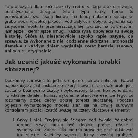
To propozycja dla miłośniczek stylu retro, vintage oraz surowego,
autentycznego designu. Skóra typu crazy horse to
pełnowartościowa skóra licowa, na którą nałożono specjalne,
grube woski wysokiej jakości. Pod wpływem dotyku, zginania czy
zarysowań woski te przemieszczają się, tworząc na powierzchni
jaśniejsze i ciemniejsze smugi.
Każda rysa opowiada tu swoją
historię. Skóra ta niesamowicie szybko łapie patynę, co
sprawia, że wykonane z niej codzienne
skórzane listonoszki
damskie
z każdym dniem wyglądają coraz bardziej rasowo,
unikalnie i oryginalnie.
Jak ocenić jakość wykonania torebki
skórzanej?
Doskonały surowiec to jednak dopiero połowa sukcesu. Nawet
najpiękniejszy płat toskańskiej skóry licowej straci swój urok, jeśli
zostanie bezmyślnie zszyty i wykończony tanimi komponentami.
To właśnie detale i kunszt wykonania stanowią esencję tego, co
rozumiemy przez cechy dobrej torebki skórzanej. Podczas
oględzin wymarzonego modelu stań się na chwilę surowym
kontrolerem jakości i zwróć uwagę na cztery kluczowe elementy:
Szwy i nici
. Przyjrzyj się ściegom pod światło. W dobrej
torebce szwy muszą być idealnie proste, równe i
symetryczne. Żadna nitka nie ma prawa się pruć, odstawać
ani supłać. Kaletnicy wysokiej klasy używają grubych,