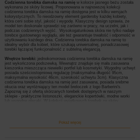
Codzienna torebka damska na ramię
w kolorze jasnego beżu została
wykonana ze skóry licowej.
Proponowana w najnowszej kolekcji
codzienna torebka damska na ramię dostępna jest w kilku wersjach
kolorystycznych. To nieodzowny element garderoby każdej kobiety,
która ceni sobie styl, jakość i wygodę. Klasyczny design sprawia, że
model ten doskonale sprawdzi się zarówno w pracy, na uczelni, jak i
podczas codziennych wyjść. Wysokogatunkowa skóra nie tylko nadaje
torebce gustownego wyglądu, ale też gwarantuje trwałość i odporność w
użytkowaniu każdego dnia. Codzienna torebka damska na ramię to
idealny wybór dla kobiet, które szukają uniwersal
nej, ponadczasowej
torebki łączącej funkcjonalność z subtelną elegancją.
Wnętrze torebki:
jednokomorowa codzienna torebka damska na ramię
jest wykończona podszewką. Wewnątrz znajduje się mała zasuwana
kieszonka mieszcząca niewielki portfel lub kosmetyki. Wygodny uchwyt
posiada sześciostopniową regulację (maksymalna długość 95cm,
maksymalna wysokość 46cm, szerokość uchwytu 3cm). Klasyczna
codzienna torebka damska na ramię jest zasuwana, posiada srebrne
okucia oraz wyróżniający ten model breloczek z logo Barberini's.
Zapoznaj się z ofertą skórzanych torebek dostępnych w naszym
sklepie - praktyczne listonoszki, eleganckie kopertówki, modne worki
lub wygodne plecaki. W kolekcji wyjątkowych torebek ze skóry
naturalnej znajdziesz odpowiedni model, który spełni Twoje oczekiwania
pod względem jakości, nowoczesnego designu oraz wyjątkowego stylu.
Sprawdź naszą ofertę i skorzystaj z rabatu na zakupy zapisując się do
newslettera. Otrzymasz rabat 15%, a także informacje o nowej kolekcji,
Pokaż więcej
akcjach rabatowych oraz uzupełnieniu stanów magazynowych.
Wymiary torebki:
wysokość 25cm, szerokość 34cm, szerokość dna
12cm