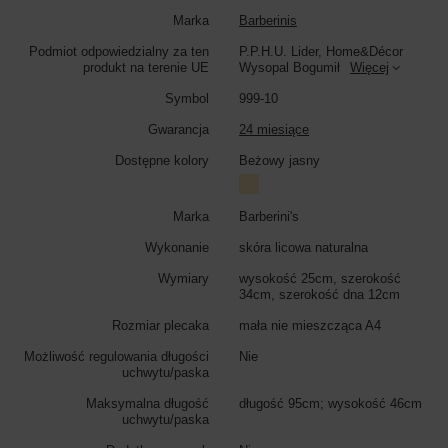
Marka
Barberinis
Kolor torebki:
beżowy jasny
Podmiot odpowiedzialny za ten
P.P.H.U. Lider, Home&Décor
produkt na terenie UE
Wysopal Bogumił
Więcej
Symbol
999-10
Gwarancja
24 miesiące
Dostępne kolory
Beżowy jasny
Marka
Barberini's
Wykonanie
skóra licowa naturalna
Wymiary
wysokość 25cm, szerokość
34cm, szerokość dna 12cm
Rozmiar plecaka
mała nie mieszcząca A4
Możliwość regulowania długości
Nie
uchwytu/paska
Maksymalna długość
długość 95cm; wysokość 46cm
uchwytu/paska