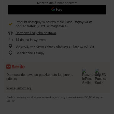
Możesz kupić także poprzez:
Produkt dostępny w bardzo małej ilości
Wysyłka
w
poniedziałek
(2 szt. w magazynie)
Darmowa i szybka dostawa
14
dni na łatwy zwrot
Sprawdź, w którym sklepie obejrzysz i kupisz od ręki
Bezpieczne zakupy
Darmowa dostawa do paczkomatu lub punktu
odbioru
Więcej informacji
Smile - dostawy ze sklepów internetowych przy zamówieniu od
50,00 zł
są za
darmo.