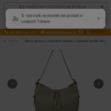
DARMOWA DOSTAWA
od 50,00 zł
Sprzedaż hurtowa
+48 504 199 123
sklep@barberinis.pl
Wstecz
Strona główna
Galanteria damska
Damskie torebki skórzan