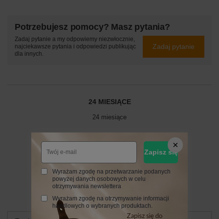
Potrzebujesz pomocy? Masz pytania?
Zadaj pytanie a my odpowiemy niezwłocznie,
Zadaj pytanie
najciekawsze pytania i odpowiedzi publikując
dla innych.
24 MIESIĄCE
24 miesiące
Napisz swoją opinię
Zapisz się
Wyrażam zgodę na przetwarzanie podanych
Twoja ocena:
powyżej danych osobowych w celu
otrzymywania newslettera
5/5
Wyrażam zgodę na otrzymywanie informacji
handlowych o wybranych produktach.