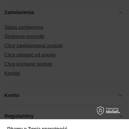
Zamówienia
Status zamówienia
Śledzenie przesyłki
Chcę zareklamować produkt
Chcę odstąpić od umowy
Chcę wymienić produkt
Kontakt
Konto
Regulaminy
Dbamy o Twoją prywatność