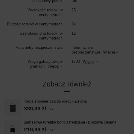
Dodatkowy pasek
Nie
Wysokość torebki w
25
centymetrach
Długość torebki w centymetrach
34
Szerokość dna torebki w
12
centymetrach
Parametry bezpieczeństwa
Informacje o
bezpieczeństwie
Więcej
Waga gabarytowa w
1700
Więcej
gramach
Więcej
Zobacz również
Torba shopper bag do pracy - Zielona
339,99 zł
/
szt.
Zamszowa torebka boho z frędzlami - Brązowa ciemna
219,99 zł
/
szt.