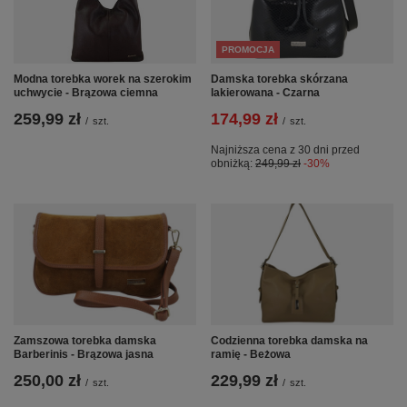
PROMOCJA
Modna torebka worek na szerokim
Damska torebka skórzana
uchwycie - Brązowa ciemna
lakierowana - Czarna
259,99 zł
174,99 zł
/
szt.
/
szt.
Najniższa cena z 30 dni przed
obniżką:
249,99 zł
-30%
Zamszowa torebka damska
Codzienna torebka damska na
Barberinis - Brązowa jasna
ramię - Beżowa
250,00 zł
229,99 zł
/
szt.
/
szt.