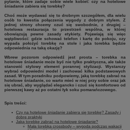
pytanie, które zadaje sobie wiele kobiet: czy na hotelowe
śniadanie zabiera się torebkę?
Choć może wydawać się to drobnym szczegółem, dla wielu
osób to kwestia połączenia wygody z dobrym stylem. Z
jednej strony chcemy czuć się swobodnie, z drugiej –
hotelowa restauracja to przestrzeń wspólna, w której
obowiązują pewne zasady etykiety. Pojawiają się więc
wątpliwości: gdzie schować telefon i kartę do pokoju, czy
wypada położyć torebkę na stole i jaka torebka będzie
odpowiednia na taką okazję?
Wbrew pozorom odpowiedź jest prosta – torebka na
hotelowe śniadanie może być nie tylko praktyczna, ale także
stanowić stylowy element porannej stylizacji. Wystarczy
wybrać odpowiedni model i zachować kilka podstawowych
zasad. W tym poradniku podpowiemy, jaką torebkę zabrać na
hotelowe śniadanie, co warto mieć w niej przy sobie oraz jak
się ubrać, aby wyglądać elegancko i czuć się komfortowo od
pierwszej kawy aż po ostatni łyk soku pomarańczowego.
Spis treści:
Czy na hotelowe śniadanie zabiera się torebkę? Zasady i
dobre praktyki
Jaką torebkę zabrać na hotelowe śniadanie?
Mała torebka crossbody – wygoda podczas wakacji