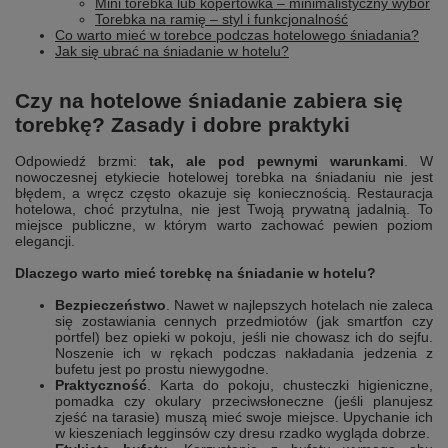
Mini torebka lub kopertówka – minimalistyczny wybór
Torebka na ramię – styl i funkcjonalność
Co warto mieć w torebce podczas hotelowego śniadania?
Jak się ubrać na śniadanie w hotelu?
Czy na hotelowe śniadanie zabiera się
torebkę? Zasady i dobre praktyki
Odpowiedź brzmi:
tak, ale pod pewnymi warunkami
. W
nowoczesnej etykiecie hotelowej torebka na śniadaniu nie jest
błędem, a wręcz często okazuje się koniecznością. Restauracja
hotelowa, choć przytulna, nie jest Twoją prywatną jadalnią. To
miejsce publiczne, w którym warto zachować pewien poziom
elegancji.
Dlaczego warto mieć torebkę na śniadanie w hotelu?
Bezpieczeństwo
. Nawet w najlepszych hotelach nie zaleca
się zostawiania cennych przedmiotów (jak smartfon czy
portfel) bez opieki w pokoju, jeśli nie chowasz ich do sejfu.
Noszenie ich w rękach podczas nakładania jedzenia z
bufetu jest po prostu niewygodne.
Praktyczność
. Karta do pokoju, chusteczki higieniczne,
pomadka czy okulary przeciwsłoneczne (jeśli planujesz
zjeść na tarasie) muszą mieć swoje miejsce. Upychanie ich
w kieszeniach legginsów czy dresu rzadko wygląda dobrze.