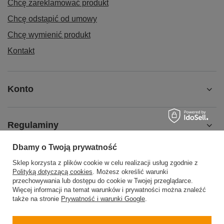
Chcę zareklamować produkt
Chcę odstąpić od umowy
Chcę wymienić produkt
Kontakt
Konto
Regulaminy
Dbamy o Twoją prywatność
Pomoc
Sklep korzysta z plików cookie w celu realizacji usług zgodnie z
Polityką dotyczącą cookies
. Możesz określić warunki
przechowywania lub dostępu do cookie w Twojej przeglądarce.
Więcej informacji na temat warunków i prywatności można znaleźć
także na stronie
Prywatność i warunki Google
.
504199123
sklep@barberinis.pl