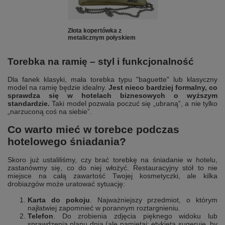
Złota kopertówka z
metalicznym połyskiem
Torebka na ramię – styl i funkcjonalność
Dla fanek klasyki, mała torebka typu "baguette" lub klasyczny
model na ramię będzie idealny.
Jest nieco bardziej formalny, co
sprawdza się w hotelach biznesowych o wyższym
standardzie.
Taki model pozwala poczuć się „ubraną”, a nie tylko
„narzuconą coś na siebie”.
Co warto mieć w torebce podczas
hotelowego śniadania?
Skoro już ustaliliśmy, czy brać torebkę na śniadanie w hotelu,
zastanówmy się, co do niej włożyć. Restauracyjny stół to nie
miejsce na całą zawartość Twojej kosmetyczki, ale kilka
drobiazgów może uratować sytuację:
Karta do pokoju
. Najważniejszy przedmiot, o którym
najłatwiej zapomnieć w porannym roztargnieniu.
Telefon
. Do zrobienia zdjęcia pięknego widoku lub
sprawdzenia planu dnia (ale pamiętaj: etykieta sugeruje, by