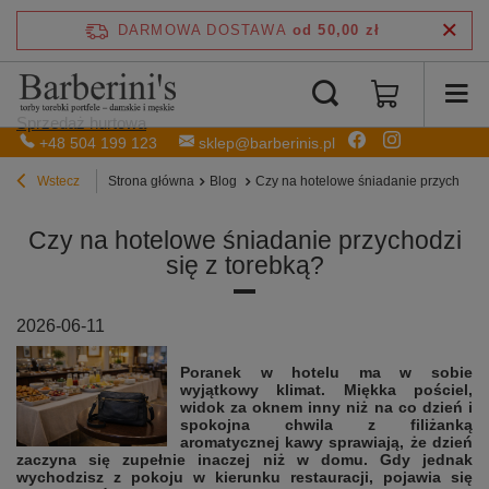
DARMOWA DOSTAWA
od 50,00 zł
Sprzedaż hurtowa
+48 504 199 123
sklep@barberinis.pl
Wstecz
Strona główna
Blog
Czy na hotelowe śniadanie przychodzi 
Czy na hotelowe śniadanie przychodzi
się z torebką?
2026-06-11
Poranek w hotelu ma w sobie
wyjątkowy klimat. Miękka pościel,
widok za oknem inny niż na co dzień i
spokojna chwila z filiżanką
aromatycznej kawy sprawiają, że dzień
zaczyna się zupełnie inaczej niż w domu. Gdy jednak
wychodzisz z pokoju w kierunku restauracji, pojawia się