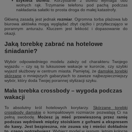
Etykieta bufetu
. Korzystanie z bufetu wymaga obu
wolnych rąk. Trzymanie telefonu pod pachą podczas
nakładania sałatki to prosta droga do małej katastrofy.
Główną zasadą jest jednak
rozmiar
. Ogromna torba plażowa lub
biurowa aktówka mogą wyglądać zbyt ciężko i przytłaczająco w
porannym anturażu. Kluczem jest lekkość i dopasowanie do
okazji.
Jaką torebkę zabrać na hotelowe
śniadanie?
Wybór odpowiedniego modelu zależy od charakteru Twojego
wyjazdu – czy są to luksusowe wakacje w kurorcie, czy szybki
wyjazd służbowy w centrum miasta. Pamiętaj, że
damskie torebki
skórzane
o mniejszych gabarytach to zawsze najbezpieczniejszy
wybór, który doda Twojej porannej stylizacji szyku.
Mała torebka crossbody – wygoda podczas
wakacji
To absolutny król hotelowych korytarzy.
Skórzane torebki
crossbody damskie
o kompaktowym rozmiarze pozwalają Ci na
pełną swobodę.
Możesz ją mieć przewieszoną przez ramię
podczas wędrówek między stoiskiem z goframi a ekspresem
do kawy. Jest bezpieczna, nie zsuwa się i mieści dokładnie
to, czego potrzebujesz.
Wybierz model w jasnym, letnim kolorze