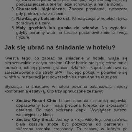
podczas jedzenia telefon leżał schowany, a nie na stole!).
Chusteczki higieniczne
. Zawsze przydatne, zwłaszcza
gdy podróżujesz z dziećmi.
Nawilżający balsam do ust
. Klimatyzacja w hotelach bywa
zdradliwa dla cery.
Mały grzebień lub gumka do włosów
. Na wypadek,
gdyby poranny wiatr na tarasie postanowił zmienić Twoją
fryzurę.
Jak się ubrać na śniadanie w hotelu?
Kwestia tego, co zabrać na śniadanie w hotelu, wiąże się
nierozerwalnie z całym strojem. Choć hotele stają się coraz mniej
formalne, istnieją pewne granice. Szlafrok i kapcie hotelowe są
zarezerwowane dla strefy SPA i Twojego pokoju – pojawienie się
w nich w restauracji jest powszechnie uznawane za
faux pas
.
Stylizacja na śniadanie w hotelu powinna balansować między
komfortem a estetyką. Oto trzy sprawdzone zestawy:
Zestaw Resort Chic
. Lniane spodnie z szeroką nogawką,
dopasowany top i mała pleciona torebka ze skórzanymi
detalami. Do tego skórzane klapki. Wyglądasz świeżo,
wakacyjnie i z klasą.
Zestaw City Break
. Jeansy o kroju wide-leg, oversize’owa
biała koszula (może być pożyczona od partnera!) i
skórzana torebka crossbody. To zestaw, w którym po