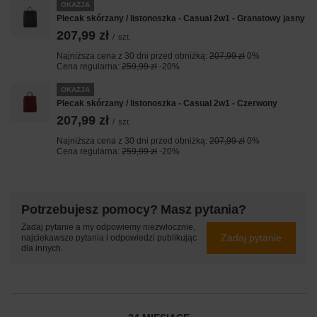
OKAZJA
Plecak skórzany / listonoszka - Casual 2w1 - Granatowy jasny
207,99 zł
/
szt.
Najniższa cena z 30 dni przed obniżką:
207,99 zł
0%
Cena regularna:
259,99 zł
-20%
OKAZJA
Plecak skórzany / listonoszka - Casual 2w1 - Czerwony
207,99 zł
/
szt.
Najniższa cena z 30 dni przed obniżką:
207,99 zł
0%
Cena regularna:
259,99 zł
-20%
Potrzebujesz pomocy? Masz pytania?
Zadaj pytanie a my odpowiemy niezwłocznie,
Zadaj pytanie
najciekawsze pytania i odpowiedzi publikując
dla innych.