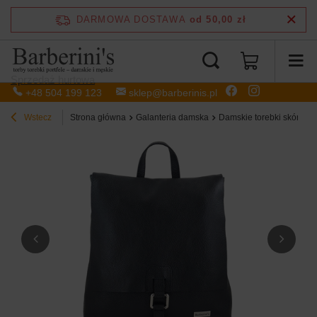
DARMOWA DOSTAWA
od 50,00 zł
Sprzedaż hurtowa
+48 504 199 123
sklep@barberinis.pl
Wstecz
Strona główna
Galanteria damska
Damskie torebki skórzan