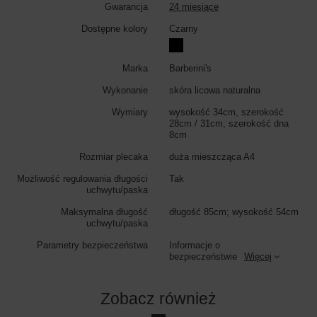
Gwarancja
24 miesiące
Dostępne kolory
Czarny
Marka
Barberini's
Wykonanie
skóra licowa naturalna
Wymiary
wysokość 34cm, szerokość
28cm / 31cm, szerokość dna
8cm
Rozmiar plecaka
duża mieszcząca A4
Możliwość regulowania długości
Tak
uchwytu/paska
Maksymalna długość
długość 85cm; wysokość 54cm
uchwytu/paska
Parametry bezpieczeństwa
Informacje o
bezpieczeństwie
Więcej
Zobacz również