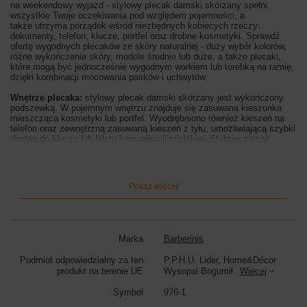
na weekendowy wyjazd - stylowy plecak damski skórzany spełni
wszystkie Twoje oczekiwania pod względem pojemności, a
także
utrzyma porządek wśród niezbędnych kobiecych rzeczy:
dokumenty, telefon, klucze, portfel oraz drobne kosmetyki. Sprawdź
ofertę wygodnych plecaków ze skóry naturalnej - duży wybór kolorów,
różne wykończenie skóry, modele średnie lub duże, a także plecaki,
które mogą być jednocześnie wygodnym workiem lub torebką na ramię,
dzięki kombinacji mocowania pasków i uchwytów.
Wnętrze plecaka:
stylowy plecak damski skórzany jest wykończony
podszewką. W pojemnym wnętrzu znajduje się zasuwana kieszonka
mieszcząca kosmetyki lub portfel. Wyodrębniono również kieszeń na
telefon oraz zewnętrzną zasuwaną kieszeń z tyłu, umożliwiającą szybki
dostęp do kluczy lub biletu komunikacji miejskiej. Stylowy plecak
damski skórzany posiada srebrne okucia, krótki uchwyt do ręki oraz
regulowane uchwyty (maksymalna dł. 85cm, maksymalna wys. 54cm,
szerokość uchwytów 2cm), które posiadają blokadę, dzięki której
plecak może być noszony, jak klasyczna torebka, na ramieniu. Jest
Pokaż więcej
zasuwany i dodatkowo zapinany na zatrzask magnetyczny. Klapka
plecaka jest ozdobiona srebrną klamrą, wyróżniającą ten model spośród
wielu propozycji casualowych plecaków - idealnych dla kobiet
aktywnych,
które cenią swobodny styl, ale nie chcą rezygnować z
elegancji.
Marka
Barberinis
Wymiary plecaka:
wysokość 34cm, szerokość 28cm (na górze) / 31cm
Podmiot odpowiedzialny za ten
P.P.H.U. Lider, Home&Décor
(na dole), szerokość dna 8cm
produkt na terenie UE
Wysopal Bogumił
Więcej
Kolor plecaka:
czarny
Symbol
976-1