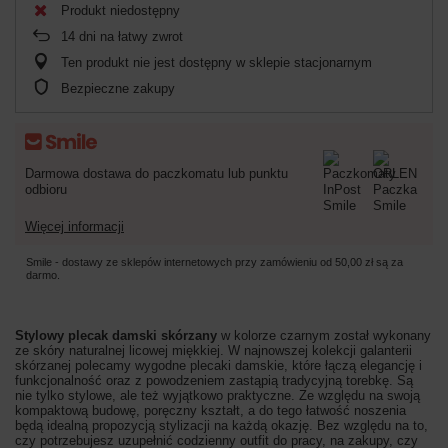
Produkt niedostępny
14
dni na łatwy zwrot
Ten produkt nie jest dostępny w sklepie stacjonarnym
Bezpieczne zakupy
Darmowa dostawa do paczkomatu lub punktu
odbioru
Więcej informacji
Smile - dostawy ze sklepów internetowych przy zamówieniu od
50,00 zł
są za
darmo.
Stylowy plecak damski skórzany
w kolorze czarnym został wykonany
ze skóry naturalnej licowej miękkiej. W najnowszej kolekcji galanterii
skórzanej polecamy wygodne plecaki damskie
, które łączą elegancję i
funkcjonalność oraz z powodzeniem zastąpią tradycyjną torebkę. Są
nie tylko stylowe, ale też wyjątkowo praktyczne.
Ze względu na swoją
kompaktową budowę, poręczny kształt, a do tego łatwość noszenia
będą idealną propozycją stylizacji na każdą okazję. Bez względu na to,
czy potrzebujesz uzupełnić codzienny outfit do pracy, na zakupy, czy