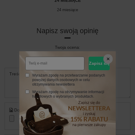
24 MIESIĄCE
24 miesiące
Napisz swoją opinię
Twoja ocena:
5/5
Zapisz się
Treść twojej opinii
Wyrażam zgodę na przetwarzanie podanych
powyżej danych osobowych w celu
otrzymywania newslettera
Wyrażam zgodę na otrzymywanie informacji
handlowych o wybranych produktach.
Dodaj własne zdjęcie produktu: