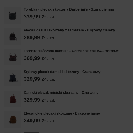
Torebka - plecak skórzany Barberini's - Szara ciemna
339,99 zł
/
szt.
Plecak casual skórzany z zamszem - Brązowy ciemny
289,99 zł
/
szt.
Torebka skórzana damska - worek / plecak A4 - Bordowa
369,99 zł
/
szt.
Stylowy plecak damski skórzany - Granatowy
329,99 zł
/
szt.
Damski plecak miejski skórzany - Czerwony
329,99 zł
/
szt.
Eleganckie plecaki skórzane - Brązowe jasne
349,99 zł
/
szt.