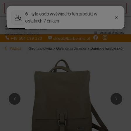
DARMOWA DOSTAWA
od 50,00 zł
Sprzedaż hurtowa
+48 504 199 123
sklep@barberinis.pl
Wstecz
Strona główna
Galanteria damska
Damskie torebki skórzan