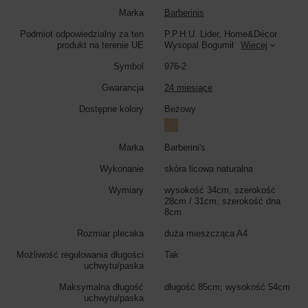
elegancji.
Marka
Barberinis
Wymiary plecaka:
wysokość 34cm, szerokość 28cm (na górze) / 31cm
Podmiot odpowiedzialny za ten
P.P.H.U. Lider, Home&Décor
(na dole), szerokość dna 8cm
produkt na terenie UE
Wysopal Bogumił
Więcej
Kolor plecaka:
beżowy
Symbol
976-2
Gwarancja
24 miesiące
Dostępne kolory
Beżowy
Marka
Barberini's
Wykonanie
skóra licowa naturalna
Wymiary
wysokość 34cm, szerokość
28cm / 31cm, szerokość dna
8cm
Rozmiar plecaka
duża mieszcząca A4
Możliwość regulowania długości
Tak
uchwytu/paska
Maksymalna długość
długość 85cm; wysokość 54cm
uchwytu/paska