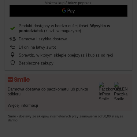
Możesz kupić także poprzez:
Produkt dostępny w bardzo dużej ilości
Wysyłka
w
poniedziałek
(7 szt. w magazynie)
Darmowa i szybka dostawa
14
dni na łatwy zwrot
Sprawdź, w którym sklepie obejrzysz i kupisz od ręki
Bezpieczne zakupy
Darmowa dostawa do paczkomatu lub punktu
odbioru
Więcej informacji
Smile - dostawy ze sklepów internetowych przy zamówieniu od
50,00 zł
są za
darmo.