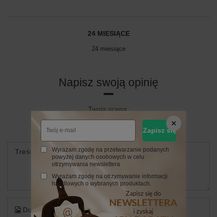
24 MIESIĄCE
24 miesiące
Napisz swoją opinię
Twoja ocena:
5/5
Zapisz się
Wyrażam zgodę na przetwarzanie podanych
Treść twojej opinii
powyżej danych osobowych w celu
otrzymywania newslettera
Wyrażam zgodę na otrzymywanie informacji
handlowych o wybranych produktach.
Dodaj własne zdjęcie produktu: