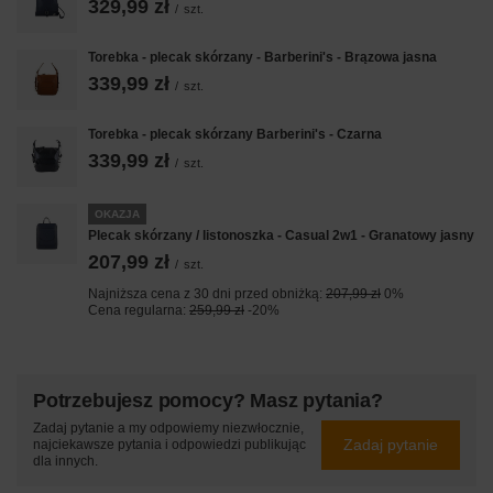
329,99 zł
/
szt.
Torebka - plecak skórzany - Barberini's - Brązowa jasna
339,99 zł
/
szt.
Torebka - plecak skórzany Barberini's - Czarna
339,99 zł
/
szt.
OKAZJA
Plecak skórzany / listonoszka - Casual 2w1 - Granatowy jasny
207,99 zł
/
szt.
Najniższa cena z 30 dni przed obniżką:
207,99 zł
0%
Cena regularna:
259,99 zł
-20%
Potrzebujesz pomocy? Masz pytania?
Zadaj pytanie a my odpowiemy niezwłocznie,
Zadaj pytanie
najciekawsze pytania i odpowiedzi publikując
dla innych.