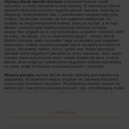
Stylowy plecak damski skórzany
w beżowym kolorze został
wykonany ze skóry naturalnej licowej miękkiej. W najnowszej kolekcji
galanterii skórzanej polecamy wygodne plecaki damskie
, które łączą
elegancję i funkcjonalność oraz z powodzeniem zastąpią tradycyjną
torebkę. Są nie tylko stylowe, ale też wyjątkowo praktyczne.
Ze
względu na swoją kompaktową budowę, poręczny kształt, a do tego
łatwość noszenia będą idealną propozycją stylizacji na każdą
okazję. Bez względu na to, czy potrzebujesz uzupełnić codzienny outfit
do pracy, na zakupy, czy na weekendowy wyjazd - stylowy plecak
damski skórzany spełni wszystkie Twoje oczekiwania pod względem
pojemności, a także
utrzyma porządek wśród niezbędnych kobiecych
rzeczy: dokumenty, telefon, klucze, portfel oraz drobne kosmetyki.
Sprawdź ofertę wygodnych plecaków ze skóry naturalnej - duży wybór
kolorów, różne wykończenie skóry, modele średnie lub duże, a także
plecaki, które mogą być jednocześnie wygodnym workiem lub torebką
na ramię, dzięki kombinacji mocowania pasków i uchwytów.
Wnętrze plecaka:
stylowy plecak damski skórzany jest wykończony
podszewką. W pojemnym wnętrzu znajduje się zasuwana kieszonka
mieszcząca kosmetyki lub portfel. Wyodrębniono również kieszeń na
telefon oraz zewnętrzną zasuwaną kieszeń z tyłu, umożliwiającą szybki
dostęp do kluczy lub biletu komunikacji miejskiej. Stylowy plecak
damski skórzany posiada srebrne okucia, krótki uchwyt do ręki oraz
regulowane uchwyty (maksymalna dł. 85cm, maksymalna wys. 54cm,
szerokość uchwytów 2cm), które posiadają blokadę, dzięki której
plecak może być noszony, jak klasyczna torebka, na ramieniu. Jest
Pokaż więcej
zasuwany i dodatkowo zapinany na zatrzask magnetyczny. Klapka
plecaka jest ozdobiona srebrną klamrą, wyróżniającą ten model spośród
wielu propozycji casualowych plecaków - idealnych dla kobiet
aktywnych,
które cenią swobodny styl, ale nie chcą rezygnować z