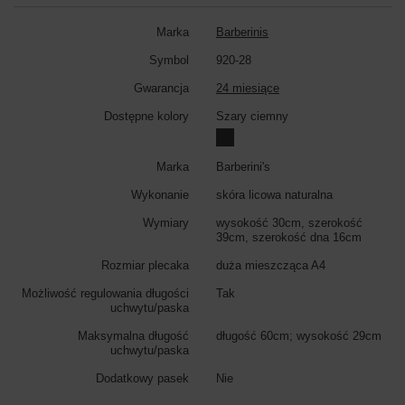
Marka
Barberinis
Symbol
920-28
Gwarancja
24 miesiące
Dostępne kolory
Szary ciemny
Marka
Barberini's
Wykonanie
skóra licowa naturalna
Wymiary
wysokość 30cm, szerokość
39cm, szerokość dna 16cm
Rozmiar plecaka
duża mieszcząca A4
Możliwość regulowania długości
Tak
uchwytu/paska
Maksymalna długość
długość 60cm; wysokość 29cm
uchwytu/paska
Dodatkowy pasek
Nie