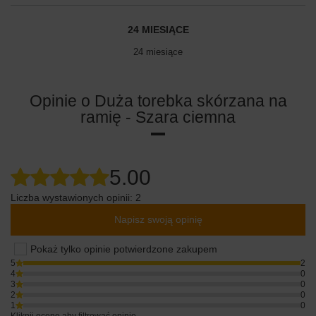
24 MIESIĄCE
24 miesiące
Opinie o Duża torebka skórzana na
ramię - Szara ciemna
5.00
Liczba wystawionych opinii: 2
Napisz swoją opinię
Pokaż tylko opinie potwierdzone zakupem
5
2
4
0
3
0
2
0
1
0
Kliknij ocenę aby filtrować opinie