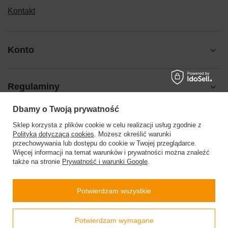
Kontakt
Konto
Regulaminy
Dbamy o Twoją prywatność
Pomoc
Sklep korzysta z plików cookie w celu realizacji usług zgodnie z
Polityką dotyczącą cookies
. Możesz określić warunki
przechowywania lub dostępu do cookie w Twojej przeglądarce.
Więcej informacji na temat warunków i prywatności można znaleźć
także na stronie
Prywatność i warunki Google
.
504199123
sklep@barberinis.pl
Potwierdzam wszystkie
Barberini’s
,
Leśna 7d
,
32-087
Bibice
Prawdziwe
Potwierdzam wymagane
opinie klientów
4.9