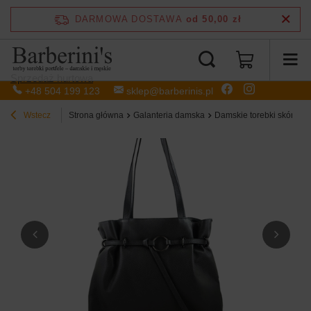
DARMOWA DOSTAWA
od 50,00 zł
Sprzedaż hurtowa
+48 504 199 123
sklep@barberinis.pl
Wstecz
Strona główna
Galanteria damska
Damskie torebki skórzan