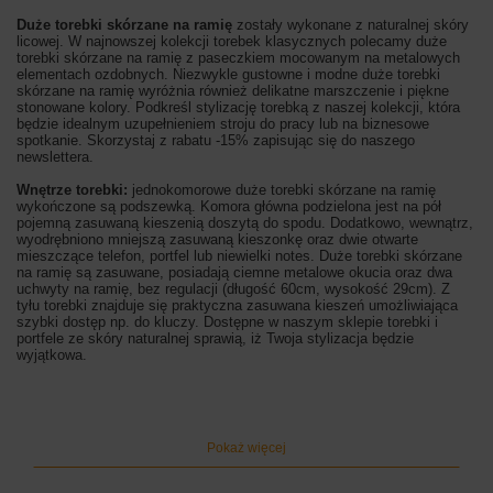
Duże torebki skórzane na ramię
zostały wykonane z naturalnej skóry
licowej. W najnowszej kolekcji torebek klasycznych polecamy duże
torebki skórzane na ramię z paseczkiem mocowanym na metalowych
elementach ozdobnych. Niezwykle gustowne i modne duże torebki
skórzane na ramię wyróżnia również delikatne marszczenie i piękne
stonowane kolory. Podkreśl stylizację torebką z naszej kolekcji, która
będzie idealnym uzupełnieniem stroju do pracy lub na biznesowe
spotkanie. Skorzystaj z rabatu -15% zapisując się do naszego
newslettera.
Wnętrze torebki:
jednokomorowe duże torebki skórzane na ramię
wykończone są podszewką. Komora główna podzielona jest na pół
pojemną zasuwaną kieszenią doszytą do spodu. Dodatkowo, wewnątrz,
wyodrębniono mniejszą zasuwaną kieszonkę oraz dwie otwarte
mieszczące telefon, portfel lub niewielki notes. Duże torebki skórzane
na ramię są zasuwane, posiadają ciemne metalowe okucia oraz dwa
uchwyty na ramię, bez regulacji (długość 60cm, wysokość 29cm). Z
tyłu torebki znajduje się praktyczna zasuwana kieszeń umożliwiająca
szybki dostęp np. do kluczy. Dostępne w naszym sklepie torebki i
portfele ze skóry naturalnej sprawią, iż Twoja stylizacja będzie
wyjątkowa.
Wymiary torebki:
wysokość 30cm, szerokość 39cm, szerokość dna
16cm
Kolor torebki:
szary ciemny
Pokaż więcej