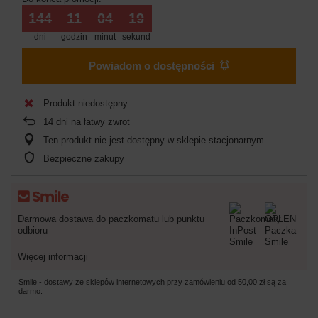
144
11
04
19
dni
godzin
minut
sekund
Powiadom o dostępności
Produkt niedostępny
14
dni na łatwy zwrot
Ten produkt nie jest dostępny w sklepie stacjonarnym
Bezpieczne zakupy
Darmowa dostawa do paczkomatu lub punktu
odbioru
Więcej informacji
Smile - dostawy ze sklepów internetowych przy zamówieniu od
50,00 zł
są za
darmo.