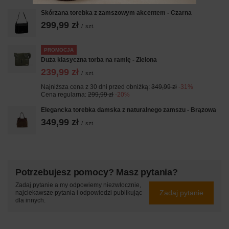
Skórzana torebka z zamszowym akcentem - Czarna
299,99 zł
/
szt.
PROMOCJA
Duża klasyczna torba na ramię - Zielona
239,99 zł
/
szt.
Najniższa cena z 30 dni przed obniżką:
349,99 zł
-31%
Cena regularna:
299,99 zł
-20%
Elegancka torebka damska z naturalnego zamszu - Brązowa
349,99 zł
/
szt.
Potrzebujesz pomocy? Masz pytania?
Zadaj pytanie a my odpowiemy niezwłocznie,
Zadaj pytanie
najciekawsze pytania i odpowiedzi publikując
dla innych.