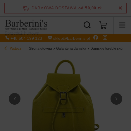
DARMOWA DOSTAWA
od 50,00 zł
Sprzedaż hurtowa
+48 504 199 123
sklep@barberinis.pl
Wstecz
Strona główna
Galanteria damska
Damskie torebki skórzan