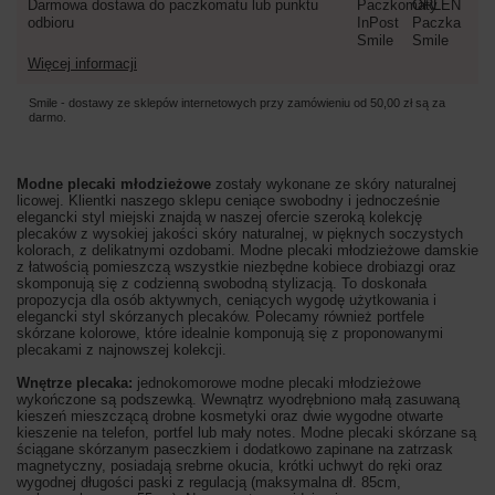
Darmowa dostawa do paczkomatu lub punktu
odbioru
Więcej informacji
Smile - dostawy ze sklepów internetowych przy zamówieniu od
50,00 zł
są za
darmo.
Modne plecaki młodzieżowe
zostały wykonane ze skóry naturalnej
licowej. Klientki naszego sklepu ceniące swobodny i jednocześnie
elegancki styl miejski znajdą w naszej ofercie szeroką kolekcję
plecaków z wysokiej jakości skóry naturalnej, w pięknych soczystych
kolorach, z delikatnymi ozdobami. Modne plecaki młodzieżowe damskie
z łatwością pomieszczą wszystkie niezbędne kobiece drobiazgi oraz
skomponują się z codzienną swobodną stylizacją. To doskonała
propozycja dla osób aktywnych, ceniących wygodę użytkowania i
elegancki styl skórzanych plecaków. Polecamy również portfele
skórzane kolorowe, które idealnie komponują się z proponowanymi
plecakami z najnowszej kolekcji.
Wnętrze plecaka:
jednokomorowe modne plecaki młodzieżowe
wykończone są podszewką. Wewnątrz wyodrębniono małą zasuwaną
kieszeń mieszczącą drobne kosmetyki oraz dwie wygodne otwarte
kieszenie na telefon, portfel lub mały notes. Modne plecaki skórzane są
ściągane skórzanym paseczkiem i dodatkowo zapinane na zatrzask
magnetyczny, posiadają srebrne okucia, krótki uchwyt do ręki oraz
wygodnej długości paski z regulacją (maksymalna dł. 85cm,