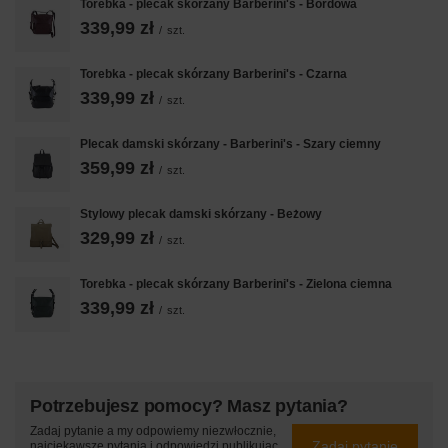
Torebka - plecak skórzany Barberini's - Bordowa
339,99 zł
/
szt.
Torebka - plecak skórzany Barberini's - Czarna
339,99 zł
/
szt.
Plecak damski skórzany - Barberini's - Szary ciemny
359,99 zł
/
szt.
Stylowy plecak damski skórzany - Beżowy
329,99 zł
/
szt.
Torebka - plecak skórzany Barberini's - Zielona ciemna
339,99 zł
/
szt.
Potrzebujesz pomocy? Masz pytania?
Zadaj pytanie a my odpowiemy niezwłocznie,
Zadaj pytanie
najciekawsze pytania i odpowiedzi publikując