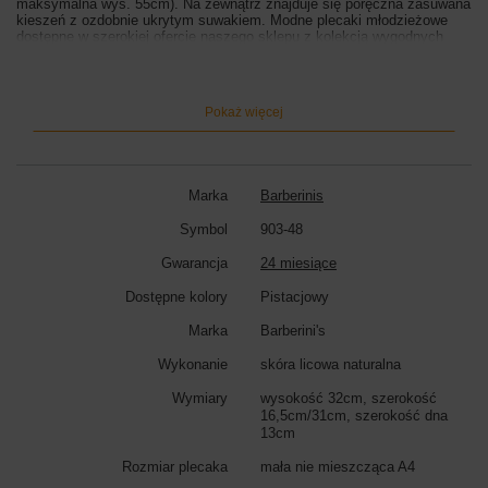
maksymalna wys. 55cm). Na zewnątrz znajduje się poręczna zasuwana
kieszeń z ozdobnie ukrytym suwakiem. Modne plecaki młodzieżowe
dostępne w szerokiej ofercie naszego sklepu z kolekcją wygodnych
plecaków do pracy, na weekendowy wyjazd lub spotkanie z
koleżankami.
Wymiary plecaka:
wysokość 32cm, szerokość 16,5cm (góra)/31cm
Pokaż więcej
(dół), szerokość dna 13cm
Kolor plecaka:
pistacjowy
Marka
Barberinis
Symbol
903-48
Gwarancja
24 miesiące
Dostępne kolory
Pistacjowy
Marka
Barberini's
Wykonanie
skóra licowa naturalna
Wymiary
wysokość 32cm, szerokość
16,5cm/31cm, szerokość dna
13cm
Rozmiar plecaka
mała nie mieszcząca A4