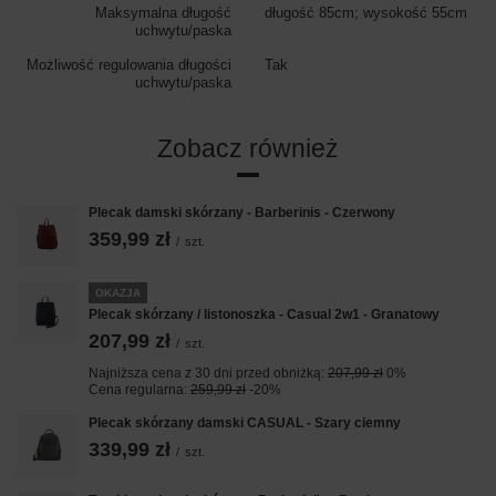
Maksymalna długość
długość 85cm; wysokość 55cm
uchwytu/paska
Możliwość regulowania długości
Tak
uchwytu/paska
Zobacz również
Plecak damski skórzany - Barberinis - Czerwony
359,99 zł
/
szt.
OKAZJA
Plecak skórzany / listonoszka - Casual 2w1 - Granatowy
207,99 zł
/
szt.
Najniższa cena z 30 dni przed obniżką:
207,99 zł
0%
Cena regularna:
259,99 zł
-20%
Plecak skórzany damski CASUAL - Szary ciemny
339,99 zł
/
szt.