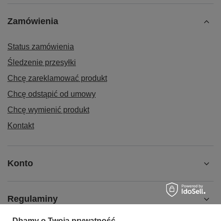
Zamówienia
Status zamówienia
Śledzenie przesyłki
Chcę zareklamować produkt
Chcę odstąpić od umowy
Chcę wymienić produkt
Kontakt
Konto
Regulaminy
Dbamy o Twoją prywatność