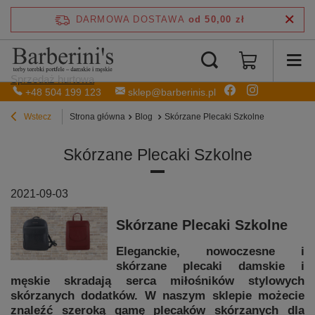
DARMOWA DOSTAWA
od 50,00 zł
Sprzedaż hurtowa
+48 504 199 123
sklep@barberinis.pl
Wstecz
Strona główna
Blog
Skórzane Plecaki Szkolne
Skórzane Plecaki Szkolne
2021-09-03
Skórzane Plecaki Szkolne
Eleganckie, nowoczesne i
skórzane plecaki damskie i
męskie skradają serca miłośników stylowych
skórzanych dodatków. W naszym sklepie możecie
znaleźć szeroką gamę plecaków skórzanych dla