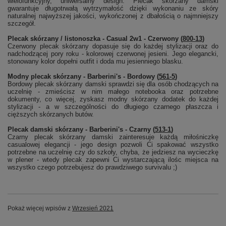
wielofunkcyjny, uniwersalny design. Plecak skórzany damski
gwarantuje długotrwałą wytrzymałość dzięki wykonaniu ze skóry
naturalnej najwyższej jakości, wykończonej z dbałością o najmniejszy
szczegół.
Plecak skórzany / listonoszka - Casual 2w1 - Czerwony (
800-13
)
Czerwony plecak skórzany dopasuje się do każdej stylizacji oraz do
nadchodzącej pory roku - kolorowej czerwonej jesieni. Jego elegancki,
stonowany kolor dopełni outfit i doda mu jesienniego blasku.
Modny plecak skórzany - Barberini's - Bordowy (
561-5
)
Bordowy plecak skórzany damski sprawdzi się dla osób chodzących na
uczelnię - zmieścisz w nim małego notebooka oraz potrzebne
dokumenty, co więcej, zyskasz modny skórzany dodatek do każdej
stylizacji - a w szczególności do długiego czarnego płaszcza i
cięższych skórzanych butów.
Plecak damski skórzany - Barberini's - Czarny (
513-1
)
Czarny plecak skórzany damski zainteresuje każdą miłośniczkę
casualowej elegancji - jego design pozwoli Ci spakować wszystko
potrzebne na uczelnię czy do szkoły, chyba, że jedziesz na wycieczkę
w plener - wtedy plecak zapewni Ci wystarczającą ilośc miejsca na
wszystko czego potrzebujesz do prawdziwego survivalu ;)
Pokaż więcej wpisów z
Wrzesień 2021