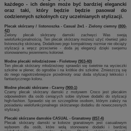
każdego - ich design może być bardziej elegancki
oraz taki, który będzie będzie pasował do
codziennych szkolnych czy uczelnianych stylizacji.
Plecak skórzany / listonoszka - Casual 2w1 - Zielony ciemny (
800-
42
)
Zielony plecak skórzany damski zachwyci Was swoją
wielofunkcjonalnością. Ten plecak skórzany możesz użyć również jako
listonoszkę skórzaną. Dodatkowo jego kompaktowy rozmiar nie obciąży
stylizacji a wręcz przeciwnie - doda jej elegancji dzięki swojemu
stonowanemu jesiennemu kolorowi.
Modne plecaki młodzieżowe - Fioletowy (
903-40
)
Ten plecak skórzany młodzieżowy sprawdzi się świetnie na wycieczki
szkolne w plener, do ogrodów i na krótkie dni szkolne. Zmieszczą się
do niego najpotrzebniejsze przedmioty oraz doda stylizacji lekkości i
fantastycznego koloru.
Modne plecaki skórzane - Czarny (
900-1
)
Czarny plecak skórzany damski z motywem Croco jest plecakim
odpowiednim dla osób ceniących sobie stylowe dodatki do stylizacji
high-fashion. Sprawdzi się on szczególnie osobom, którym zależy na
posiadaniu wielofunkcjonalnego skórzanego dodatku do nowoczesnych
stylizacji.
Plecaki skórzane damskie CASUAL - Granatowy (
857-4
)
Plecak skórzany damski w kolorze granatowym jest casualowym
wyborem dla osób, które wolą stonowane dodatki i bardziej