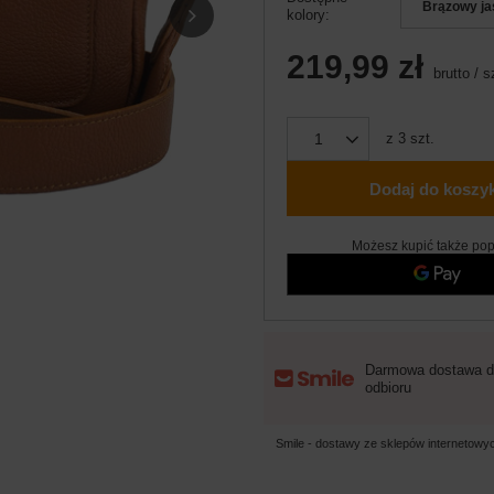
Brązowy ja
kolory
219,99 zł
brutto
/
s
z
3
szt.
Dodaj do koszy
Możesz kupić także pop
Darmowa dostawa d
odbioru
Smile - dostawy ze sklepów internetow