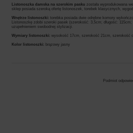
Listonoszka damska na szerokim pasku
została wyprodukowana we 
sklep posiada szeroką ofertę listonoszek, torebek klasycznych, wygod
Wnętrze listonoszki:
torebka posiada dwie odrębne komory wykończon
Listonoszkę zdobi szeroki pasek (szerokość: 3,5cm; długość: 115cm
uzupełnieniem swobodnej stylizacji.
Wymiary listonoszki:
wysokość 17cm, szerokość 21cm, szerokość
Kolor listonoszki:
brązowy jasny
Podmiot odpowied