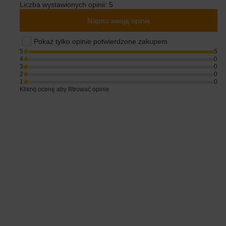
Liczba wystawionych opinii: 5
Napisz swoją opinię
Pokaż tylko opinie potwierdzone zakupem
5
5
4
0
3
0
2
0
1
0
Kliknij ocenę aby filtrować opinie