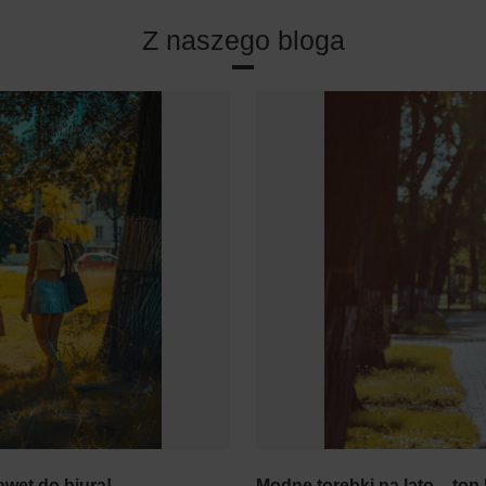
Z naszego bloga
awet do biura!
Modne torebki na lato – top 