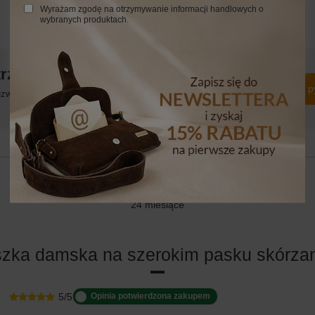
Wyrażam zgodę na otrzymywanie informacji handlowych o
wybranych produktach.
trzebujesz pomocy? Masz pytania?
Zadaj p
włocznie, najciekawsze pytania i odpowiedzi publikując dla
innych.
24 MIESIĄCE
24 miesiące
oszka damska na szerokim pasku skórza
5/5
Opinia potwierdzona zakupem