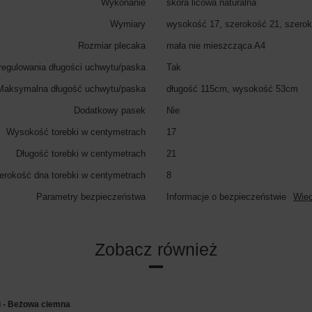
Wykonanie
skóra licowa naturalna
Wymiary
wysokość 17, szerokość 21, szerok
Rozmiar plecaka
mała nie mieszcząca A4
regulowania długości uchwytu/paska
Tak
Maksymalna długość uchwytu/paska
długość 115cm, wysokość 53cm
Dodatkowy pasek
Nie
Wysokość torebki w centymetrach
17
Długość torebki w centymetrach
21
erokość dna torebki w centymetrach
8
Parametry bezpieczeństwa
Informacje o bezpieczeństwie
Więc
Zobacz również
i - Beżowa ciemna