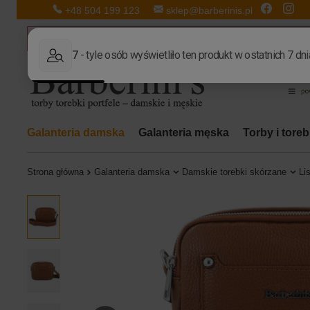
+48 504 199 123
sklep@barberinis.pl
Galanteria damska
Galanteria męska
Torby i tore
Strona główna
Galanteria damska
Damskie torebki skórzane
Li