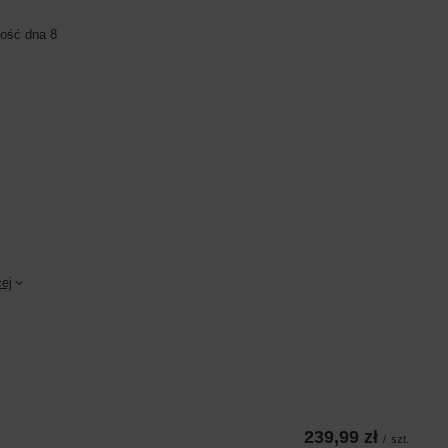
ość dna 8
ej
239,99 zł
/
szt.