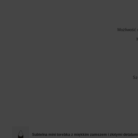
Możliwość 
Sz
Subtelna mini torebka z miękkim zamszem i złotymi detalam