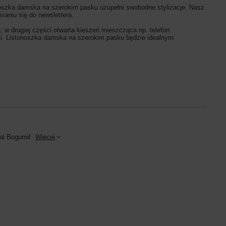
oszka damska na szerokim pasku uzupełni swobodne stylizacje. Nasz
isaniu się do newslettera.
 drugiej części otwarta kieszeń mieszcząca np. telefon.
mi. Listonoszka damska na szerokim pasku będzie idealnym
al Bogumił
Więcej