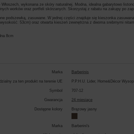
Włoszech, wykonana ze skóry naturalnej. Modna, idealna gabarytowo liston
nych worków oraz portfeli skórzanych. Skorzystaj z rabatu na zakupy po zap
e podszewką, zasuwane. W jednej części znajduje się kieszonka zasuwana; w
; wysokość: 53cm) oraz otwarta kieszeń zewnętrzna z dwoma srebrnymi nita
 dna 8cm
Marka
Barberinis
zialny za ten produkt na terenie UE
P.P.H.U. Lider, Home&Décor Wysop
Symbol
707-12
Gwarancja
24 miesiące
Dostępne kolory
Brązowy jasny
Marka
Barberini's