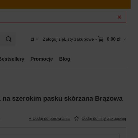
0,00 zł
zł
Zaloguj się
Listy zakupowe
Bestsellery
Promocje
Blog
 na szerokim pasku skórzana Brązowa
)
+ Dodaj do porównania
Dodaj do listy zakupowej