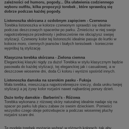
zależności od humoru, pogody... Dla ułatwienia codziennego
wyboru outfitu, kilka propozycji torebek , które sprawdzą się
dobrze podczas każdej pogody.
Listonoszka skórzana z ozdobnym zapięciem - Czerwona
Torebka listonoszka w kolorze czerwonym sprawdzi się idealnie
podczas deszczowych spacerów po parku. Zmieścisz w niej swoje
najpotrzebniejsze przedmioty i jednocześnie nie obciążysz swojej
stylizacji. Czerwony kolor tej listonoszki idealnie pasuje do kurtki w
kolorze moro, ciemnych jeansów i białych tenisówek - koniecznie
wypróbuj tą stylizację.
Klasyczna torebka skórzana - Zielona ciemna
Eleganckiej klasyki nigdy za dużo! Torebka w stylu klasycznym będzie
pasowała do każdej stylizacji, tej eleganckiej jak i casualowej, a w
deszczowe wiosenne dni, doda Ci koloru i wyróżni spośród innych.
Listonoszka damska na szerokim pasku - Fuksja
Mała torebka, mieszcząca najpotrzebniejsze rzeczy, doda uroku twojej
stylizacji a jej żywy kolor rozjaśni nawet najbardziej ponury dzień.
Duże torby damskie - Barberini's - Różowa
Torebka wykonana z różowej skóry naturalnej idealnie nadaje się na
spacer po parku lub placu zabaw ze swoim dzieckiem. Pomieści
wszystko czego oboje potrzebujecie a podczas wiosennej pluchy
rozjaśni szare dni.
Te modele torebek możecie wybrać w różnych kolorach, tak aby