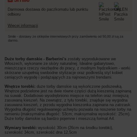
Darmowa dostawa do paczkomatu lub punktu
odbioru
Więcej informacji
Smile - dostawy ze sklepów internetowych przy zamówieniu od
50,00 zł
są za
darmo.
Duże torby damskie - Barberini's
zostały wyprodukowane we
Włoszech, wykonane ze skóry naturalnej. Idealne gabarytowo,
mieszczące rzeczy niezbędne do pracy, z modnym frędzelkiem - worki
skórzane uzupełnią swobodne stylizacje oraz podkreślą styl kobiet
ceniących wygodę i podążających za najnowszymi trendami.
Wnętrze torebki:
duże torby damskie są wykończone podszewką.
Wnętrze podzielone jest na dwie równe części dużą kieszenią zapinaną
na suwak. Dodatkowo wyodrębniono miejsce na telefon oraz mniejszą
zasuwaną kieszeń. Na zewnątrz, z tyłu torebki, znajduje się wygodna
zasuwana kieszeń, z przodu wygodna kieszonka zapinana na zatrzask.
Wygodna długość regulowanego uchwytu pozwala na noszenie torby na
ramieniu (maksymalna długość: 53cm; maksymalna wysokość: 25cm).
Duże torby damskie są bardzo pojemne i mieszczą format A4.
Wymiary torebki:
wysokość 30cm (26cm na środku torebki),
szerokość 34cm, szerokość dna 12,5cm