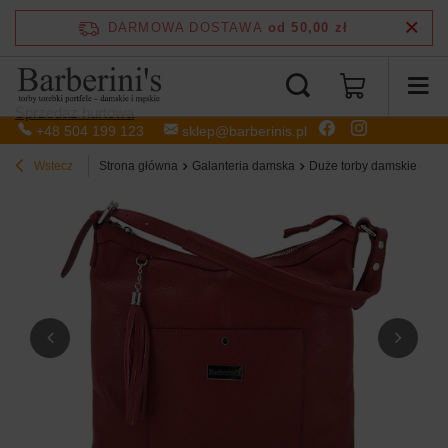
DARMOWA DOSTAWA
od 50,00 zł
Sprzedaż hurtowa
+48 504 199 123
sklep@barberinis.pl
Wstecz
Strona główna
Galanteria damska
Duże torby damskie - Bar