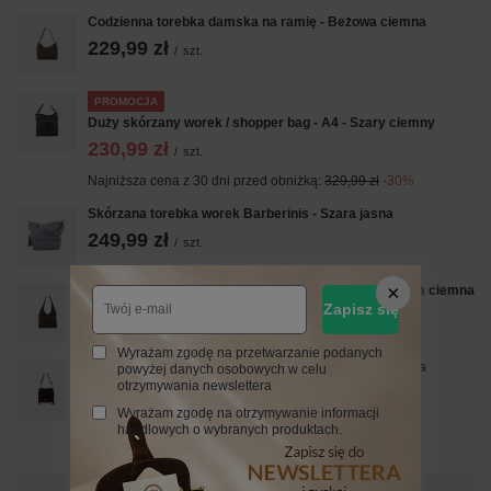
Codzienna torebka damska na ramię - Beżowa ciemna
229,99 zł
/
szt.
PROMOCJA
Duży skórzany worek / shopper bag - A4 - Szary ciemny
230,99 zł
/
szt.
Najniższa cena z 30 dni przed obniżką:
329,99 zł
-30%
Skórzana torebka worek Barberinis - Szara jasna
249,99 zł
/
szt.
Modna torebka worek na szerokim uchwycie - Beżowa ciemna
Zapisz się
259,99 zł
/
szt.
Wyrażam zgodę na przetwarzanie podanych
Zamszowa torebka boho z frędzlami - Brązowa ciemna
powyżej danych osobowych w celu
otrzymywania newslettera
219,99 zł
/
szt.
Wyrażam zgodę na otrzymywanie informacji
handlowych o wybranych produktach.