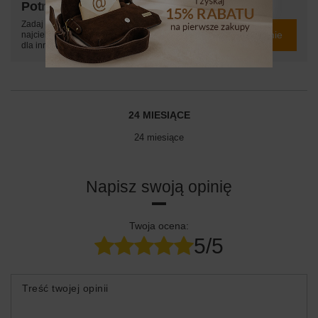
Potrzebujesz pomocy? Masz pytania?
Zadaj pytanie a my odpowiemy niezwłocznie,
Zadaj pytanie
najciekawsze pytania i odpowiedzi publikując
dla innych.
24 MIESIĄCE
24 miesiące
Napisz swoją opinię
Twoja ocena:
5/5
Treść twojej opinii