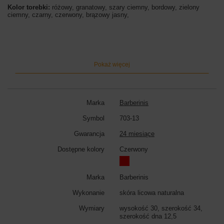
Kolor torebki:
różowy, granatowy, szary ciemny, bordowy, zielony
ciemny, czarny, czerwony, brązowy jasny,
Pokaż więcej
Marka
Barberinis
Symbol
703-13
Gwarancja
24 miesiące
Dostępne kolory
Czerwony
Marka
Barberinis
Wykonanie
skóra licowa naturalna
Wymiary
wysokość 30, szerokość 34,
szerokość dna 12,5