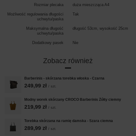
Rozmiar plecaka
duża mieszcząca A4
Możliwość regulowania długości
Tak
uchwytu/paska
Maksymalna długość
długość 53cm, wysokość 25cm
uchwytu/paska
Dodatkowy pasek
Nie
Zobacz również
Barberinis - skórzana torebka włoska - Czarna
249,99 zł
/
szt.
Modny worek skórzany CROCO Barberinis Żółty ciemny
219,99 zł
/
szt.
Torebka skórzana na ramię damska - Szara ciemna
289,99 zł
/
szt.