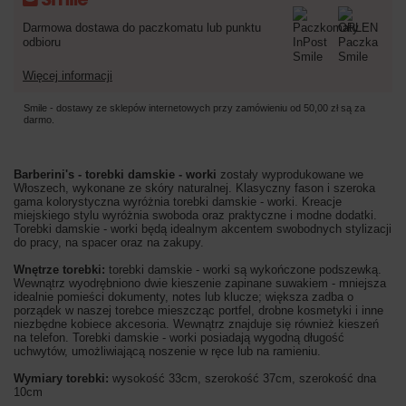
Darmowa dostawa do paczkomatu lub punktu
odbioru
Więcej informacji
Smile - dostawy ze sklepów internetowych przy zamówieniu od
50,00 zł
są za
darmo.
Barberini's - torebki damskie - worki
zostały wyprodukowane we
Włoszech, wykonane ze skóry naturalnej. Klasyczny fason i szeroka
gama kolorystyczna wyróżnia torebki damskie - worki. Kreacje
miejskiego stylu wyróżnia swoboda oraz praktyczne i modne dodatki.
Torebki damskie - worki będą idealnym akcentem swobodnych stylizacji
do pracy, na spacer oraz na zakupy.
Wnętrze torebki:
torebki damskie - worki są wykończone podszewką.
Wewnątrz wyodrębniono dwie kieszenie zapinane suwakiem - mniejsza
idealnie pomieści dokumenty, notes lub klucze; większa zadba o
porządek w naszej torebce mieszcząc portfel, drobne kosmetyki i inne
niezbędne kobiece akcesoria. Wewnątrz znajduje się również kieszeń
na telefon. Torebki damskie - worki posiadają wygodną długość
uchwytów, umożliwiającą noszenie w ręce lub na ramieniu.
Wymiary torebki:
wysokość 33cm, szerokość 37cm, szerokość dna
10cm