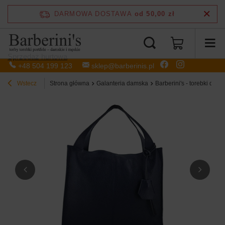
DARMOWA DOSTAWA
od 50,00 zł
Sprzedaż hurtowa
+48 504 199 123
sklep@barberinis.pl
Wstecz
Strona główna
Galanteria damska
Barberini's - torebki dam