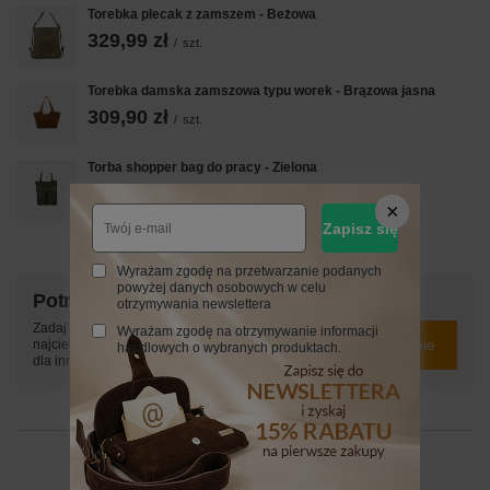
Torebka plecak z zamszem - Beżowa
329,99 zł
/
szt.
Torebka damska zamszowa typu worek - Brązowa jasna
309,90 zł
/
szt.
Torba shopper bag do pracy - Zielona
339,99 zł
/
szt.
Zapisz się
Wyrażam zgodę na przetwarzanie podanych
powyżej danych osobowych w celu
Potrzebujesz pomocy? Masz pytania?
otrzymywania newslettera
Zadaj pytanie a my odpowiemy niezwłocznie,
Wyrażam zgodę na otrzymywanie informacji
Zadaj pytanie
najciekawsze pytania i odpowiedzi publikując
handlowych o wybranych produktach.
dla innych.
24 MIESIĄCE