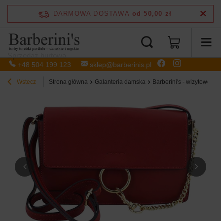
DARMOWA DOSTAWA
od 50,00 zł
Sprzedaż hurtowa
+48 504 199 123
sklep@barberinis.pl
Wstecz
Strona główna
Galanteria damska
Barberini's - wizytowe tor