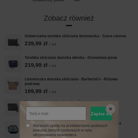
Zobacz również
Uniwersalna torebka skórzana listonoszka - Szara ciemna
239,99 zł
/
szt.
Torebka skórzana damska włoska - Granatowa jasna
219,99 zł
/
szt.
Listonoszka damska skórzana - Barberini's - Różowa
pudrowa
199,99 zł
/
szt.
Torebka listonoszka damska - Szara ciemna
259,99 zł
/
szt.
Zapisz się
Listonoszka damska skórzana - Barberini's - Niebieska
Wyrażam zgodę na przetwarzanie podanych
169,99 zł
powyżej danych osobowych w celu
/
szt.
otrzymywania newslettera