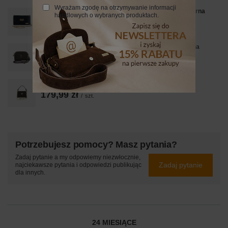
Wyrażam zgodę na otrzymywanie informacji
Zamszowa kopertówka na łańcuszku Barberinis - Czarna
handlowych o wybranych produktach.
149,99 zł
/
szt.
Mała torebka zamszowa wieczorowa - Brązowa ciemna
179,99 zł
/
szt.
Zamszowa torebka wizytowa - Brązowa ciemna
179,99 zł
/
szt.
Potrzebujesz pomocy? Masz pytania?
Zadaj pytanie a my odpowiemy niezwłocznie,
Zadaj pytanie
najciekawsze pytania i odpowiedzi publikując
dla innych.
24 MIESIĄCE