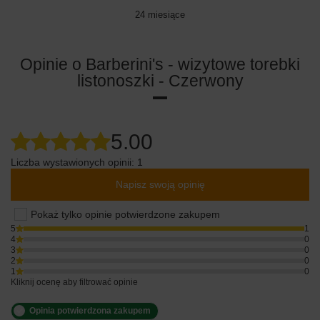
24 miesiące
Opinie o Barberini's - wizytowe torebki
listonoszki - Czerwony
5.00
Liczba wystawionych opinii: 1
Napisz swoją opinię
Pokaż tylko opinie potwierdzone zakupem
5
1
4
0
3
0
2
0
1
0
Kliknij ocenę aby filtrować opinie
Opinia potwierdzona zakupem