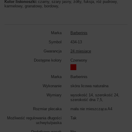
Kolor listonoszki:
czarny, szary jasny, żółty, fuksja, róż pudrowy,
karmelowy, granatowy, bordowy,
Marka
Barberinis
Symbol
434-13
Gwarancja
24 miesiące
Dostępne kolory
Czerwony
Marka
Barberinis
Wykonanie
skóra licowa naturalna
Wymiary
wysokość 14, szerokość 24,
szerokość dna 7,5,
Rozmiar plecaka
mała nie mieszcząca A4
Możliwość regulowania długości
Tak
uchwytu/paska
Dodatkowy pasek
Nie