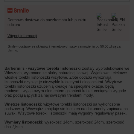
Darmowa dostawa do paczkomatu lub punktu
odbioru
Więcej informacji
Smile - dostawy ze sklepów internetowych przy zamówieniu od
50,00 zł
są za
darmo.
Barberini's - wizytowe torebki listonoszki
zostały wyprodukowane we
Włoszech, wykonane ze skóry naturalnej licowej. Wyjątkowe i ciekawe
włoskie torebki listonoszki wizytowe. Złote dodatki wyróżniają
listonoszki czyniąc je niezwykle kobiecymi i eleganckimi. Wizytowe
torebki listonoszki uzupełnią kreacje na specjalne okazje, będą
modnym i wyjątkowym elementem galanterii kobiet ceniących wygodę
oraz podążających za najnowszymi trendami mody.
Wnętrze listonoszki:
wizytowe torebki listonoszki są wykończone
podszewką. Wewnątrz znajduje się kieszeń na dokumenty zapinana na
suwak. Wizytowe torebki listonoszki mają wygodny regulowany pasek.
Wymiary listonoszki:
wysokość 14cm, szerokość 24cm, szerokość
dna 7,5cm