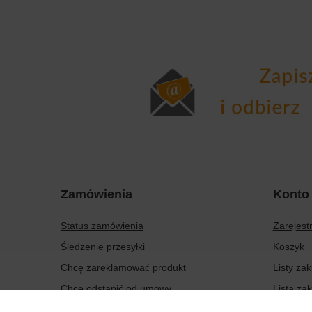
Zamówienia
Konto
Status zamówienia
Zarejestr
Śledzenie przesyłki
Koszyk
Chcę zareklamować produkt
Listy za
Chcę odstąpić od umowy
Lista za
Chcę wymienić produkt
Historia 