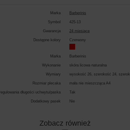
Marka
Barberinis
Symbol
425-13
Gwarancja
24 miesiące
Dostępne kolory
Czerwony
Marka
Barberinis
Wykonanie
skóra licowa naturalna
Wymiary
wysokość 26, szerokość 24, szerok
Rozmiar plecaka
mała nie mieszcząca A4
regulowania długości uchwytu/paska
Tak
Dodatkowy pasek
Nie
Zobacz również