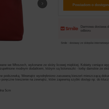
Powiadom o dostępn
Darmowa dostawa d
odbioru
Smile - dostawy ze sklepów internetow
ane we Włoszech, wykonane ze skóry licowej miękkiej. Kobiety ceniące wy
 uzupełnione modnym dodatkiem, którym są listonoszki - torby damskie ze skór
ne podszewką. Wewnątrz wyodrębniono zasuwaną kieszeń mieszczącą dokumen
ie poręczne kieszenie na zewnątrz, które zapewnią szybki dostęp np. do kluc
 dna 5cm