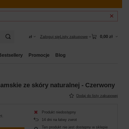
0,00 zł
zł
Zaloguj się
Listy zakupowe
Bestsellery
Promocje
Blog
 damskie ze skóry naturalnej - Czerwony
Dodaj do listy zakupowej
Produkt niedostępny
zt.
14
dni na łatwy zwrot
Ten produkt nie jest dostępny w sklepie