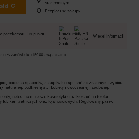
stacjonarnym
ości
Bezpieczne zakupy
o paczkomatu lub punktu
Więcej informacji
ych przy zamówieniu od
50,00 zł
są za darmo.
godę podczas spacerów, zakupów lub spotkań ze znajomymi wybiorą
y naturalnej, podkreślą styl kobiety nowoczesnej i zadbanej.
ty, notes lub mniejsze kosmetyki oraz kieszeń na telefon.
zy lub kart płatniczych oraz lojalnościowych. Regulowany pasek