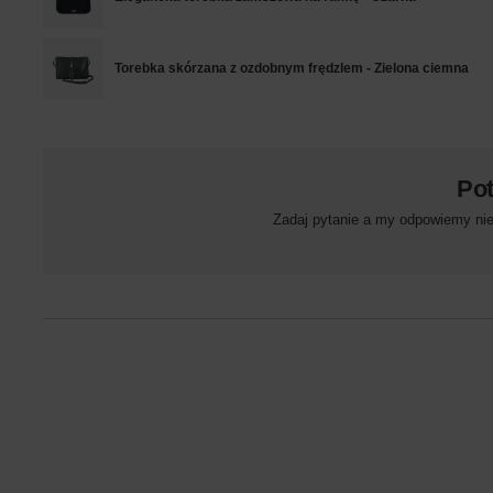
Torebka skórzana z ozdobnym frędzlem - Zielona ciemna
Po
Zadaj pytanie a my odpowiemy niez