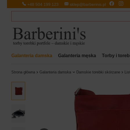
+48 504 199 123
sklep@barberinis.pl
Galanteria damska
Galanteria męska
Torby i tore
Strona główna
Galanteria damska
Damskie torebki skórzane
Lis