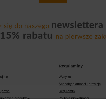
Regulaminy
uj się
Wysyłka
Sposoby płatności i prowizje
kupowe
Regulamin
kupionych produktów
Polityka prywatności
transakcji
Odstąpienie od umowy