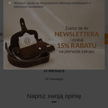
Wyrażam zgodę na otrzymywanie informacji handlowych o
wybranych produktach.
trzebujesz pomocy? Masz pytania?
Zadaj p
włocznie, najciekawsze pytania i odpowiedzi publikując dla
innych.
24 MIESIĄCE
24 miesiące
Napisz swoją opinię