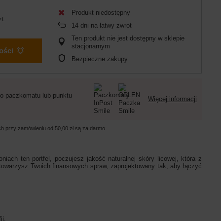
Produkt niedostępny
zt.
14
dni na łatwy zwrot
Ten produkt nie jest dostępny w sklepie
stacjonarnym
ości
Bezpieczne zakupy
o paczkomatu lub punktu
Więcej informacji
ych przy zamówieniu od
50,00 zł
są za darmo.
iach ten portfel, poczujesz jakość naturalnej skóry licowej, która z
 towarzysz Twoich finansowych spraw, zaprojektowany tak, aby łączyć
i.