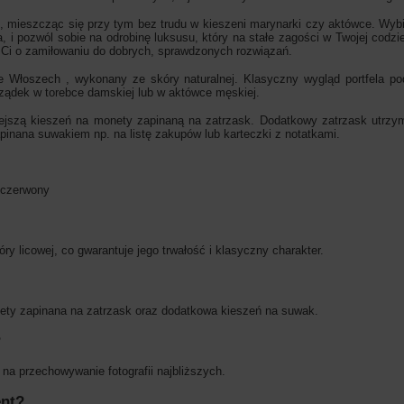
ni, mieszcząc się przy tym bez trudu w kieszeni marynarki czy aktówce. Wybi
, i pozwól sobie na odrobinę luksusu, który na stałe zagości w Twojej codz
 Ci o zamiłowaniu do dobrych, sprawdzonych rozwiązań.
Włoszech , wykonany ze skóry naturalnej. Klasyczny wygląd portfela pod
rządek w torebce damskiej lub w aktówce męskiej.
jszą kieszeń na monety zapinaną na zatrzask. Dodatkowy zatrzask utrzymuje
apinana suwakiem np. na listę zakupów lub karteczki z notatkami.
 czerwony
ry licowej, co gwarantuje jego trwałość i klasyczny charakter.
ety zapinana na zatrzask oraz dodatkowa kieszeń na suwak.
?
 na przechowywanie fotografii najbliższych.
ent?