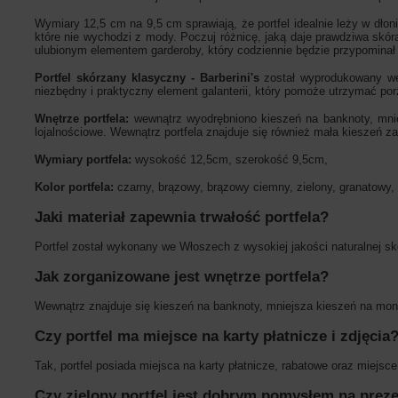
Wymiary 12,5 cm na 9,5 cm sprawiają, że portfel idealnie leży w dło
które nie wychodzi z mody. Poczuj różnicę, jaką daje prawdziwa skóra
ulubionym elementem garderoby, który codziennie będzie przypominał
Portfel skórzany klasyczny - Barberini's
został wyprodukowany we 
niezbędny i praktyczny element galanterii, który pomoże utrzymać po
Wnętrze portfela:
wewnątrz wyodrębniono kieszeń na banknoty, mnie
lojalnościowe. Wewnątrz portfela znajduje się również mała kieszeń z
Wymiary portfela:
wysokość 12,5cm, szerokość 9,5cm,
Kolor portfela:
czarny, brązowy, brązowy ciemny, zielony, granatowy,
Jaki materiał zapewnia trwałość portfela?
Portfel został wykonany we Włoszech z wysokiej jakości naturalnej skó
Jak zorganizowane jest wnętrze portfela?
Wewnątrz znajduje się kieszeń na banknoty, mniejsza kieszeń na mon
Czy portfel ma miejsce na karty płatnicze i zdjęcia
Tak, portfel posiada miejsca na karty płatnicze, rabatowe oraz miejsce
Czy zielony portfel jest dobrym pomysłem na prez