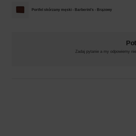
Portfel skórzany męski - Barberini's - Brązowy
Po
Zadaj pytanie a my odpowiemy niez