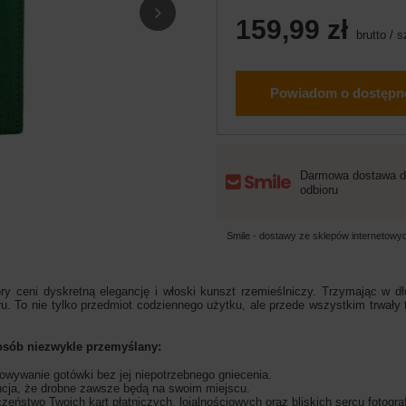
159,99 zł
brutto
/
s
Powiadom o dostępn
Darmowa dostawa d
odbioru
Smile - dostawy ze sklepów internetow
ry ceni dyskretną elegancję i włoski kunszt rzemieślniczy. Trzymając w dłon
ru. To nie tylko przedmiot codziennego użytku, ale przede wszystkim trwały
osób niezwykle przemyślany:
wywanie gotówki bez jej niepotrzebnego gniecenia.
ncja, że drobne zawsze będą na swoim miejscu.
stwo Twoich kart płatniczych, lojalnościowych oraz bliskich sercu fotografi