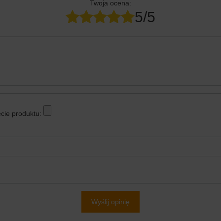
Twoja ocena:
5/5
cie produktu:
Wyślij opinię