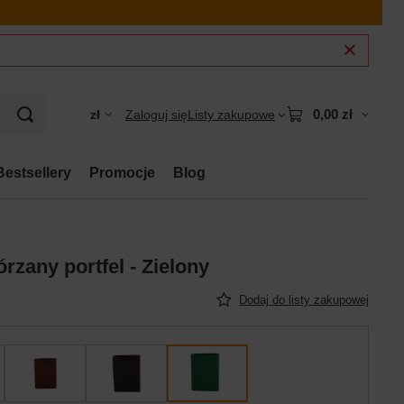
0,00 zł
zł
Zaloguj się
Listy zakupowe
Bestsellery
Promocje
Blog
rzany portfel - Zielony
Dodaj do listy zakupowej