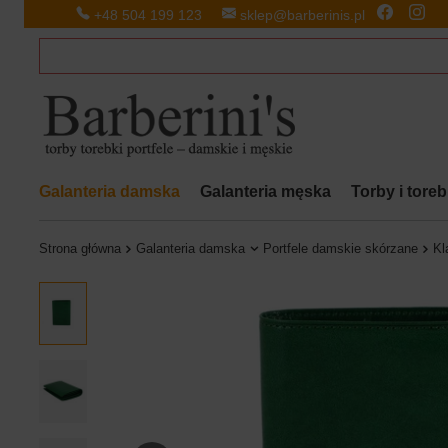
+48 504 199 123
sklep@barberinis.pl
Galanteria damska
Galanteria męska
Torby i tore
Strona główna
Galanteria damska
Portfele damskie skórzane
Kl