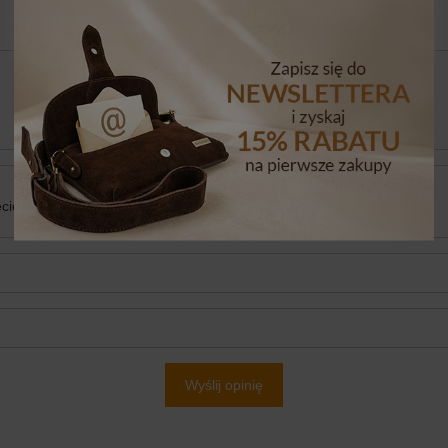
5/5
cie produktu:
Wyślij opinię