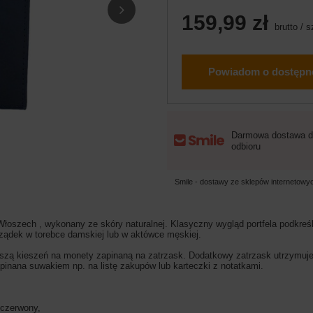
159,99 zł
brutto
/
s
Powiadom o dostępn
Darmowa dostawa d
odbioru
Smile - dostawy ze sklepów internetow
oszech , wykonany ze skóry naturalnej. Klasyczny wygląd portfela podkreśl
rządek w torebce damskiej lub w aktówce męskiej.
zą kieszeń na monety zapinaną na zatrzask. Dodatkowy zatrzask utrzymuje w 
apinana suwakiem np. na listę zakupów lub karteczki z notatkami.
, czerwony,