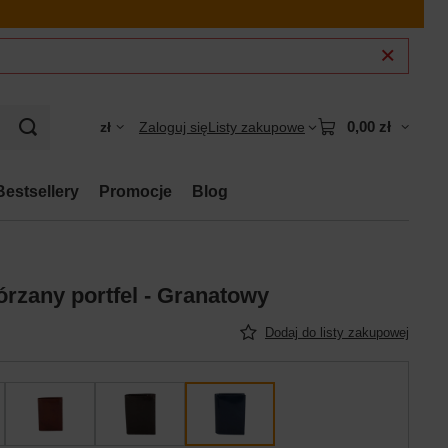
0,00 zł
zł
Zaloguj się
Listy zakupowe
Bestsellery
Promocje
Blog
rzany portfel - Granatowy
Dodaj do listy zakupowej