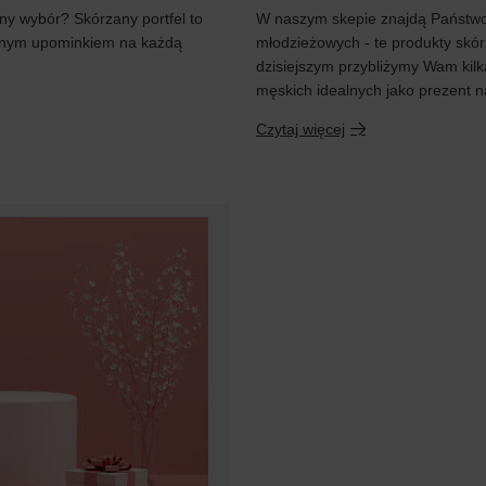
ony wybór? Skórzany portfel to
W naszym skepie znajdą Państwo 
ealnym upominkiem na każdą
młodzieżowych - te produkty skó
dzisiejszym przybliżymy Wam kilk
męskich idealnych jako prezent 
Czytaj więcej