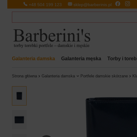
+48 504 199 123
sklep@barberinis.pl
Galanteria damska
Galanteria męska
Torby i tore
Strona główna
Galanteria damska
Portfele damskie skórzane
Kl