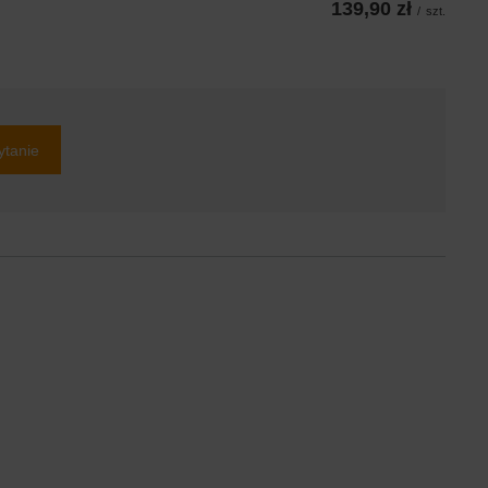
139,90 zł
/
szt.
ytanie