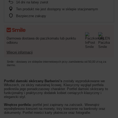
14
dni na łatwy zwrot
Ten produkt nie jest dostępny w sklepie stacjonarnym
Bezpieczne zakupy
Darmowa dostawa do paczkomatu lub punktu
odbioru
Więcej informacji
Smile - dostawy ze sklepów internetowych przy zamówieniu od
50,00 zł
są za
darmo.
Portfel damski skórzany Barberini's
zostały wyprodukowane we
Włoszech, ze skóry naturalnej licowej. Klasyczny wygląd portfela
podkreśla jego ponadczasowy charakter. Portfel damski skórzany to
funkcjonalny i praktyczny dodatek kobiet ceniących klasyczny i
elegancki styl.
Wnętrze portfela:
portfel jest zapinany na zatrzask. Wewnątrz
wyodrębniono kieszeń na monety, trzy kieszenie na banknoty oraz
dokumenty. Portfel mieści karty płatnicze oraz fotografie.