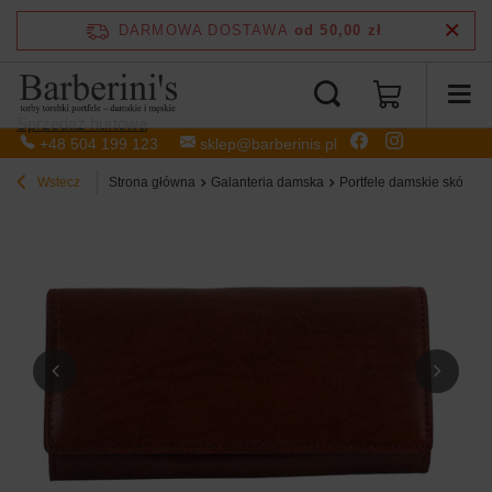
DARMOWA DOSTAWA
od 50,00 zł
Sprzedaż hurtowa
+48 504 199 123
sklep@barberinis.pl
Wstecz
Strona główna
Galanteria damska
Portfele damskie skórzan