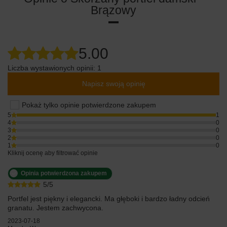
Brązowy
5.00
Liczba wystawionych opinii: 1
Napisz swoją opinię
Pokaż tylko opinie potwierdzone zakupem
5
1
4
0
3
0
2
0
1
0
Kliknij ocenę aby filtrować opinie
Opinia potwierdzona zakupem
5/5
Portfel jest piękny i elegancki. Ma głęboki i bardzo ładny odcień
granatu. Jestem zachwycona.
2023-07-18