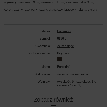
Wymiary:
wysokość 9cm, szerokość 17cm, szerokość dna 3cm,
Kolor:
czarny, czerwony, szary, granatowy, brązowy, fuksja, zielony,
Marka
Barberinis
Symbol
8136-6
Gwarancja
24 miesiące
Dostępne kolory
Brązowy
Marka
Barberini's
Wykonanie
skóra licowa naturalna
Wymiary
wysokość 9 , szerokość 17,
szerokość dna 3,
Zobacz również