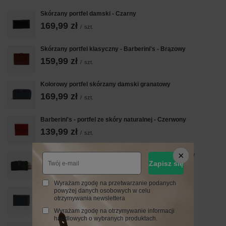
Skórzany portfel damski - Czarny
169,99 zł
/
szt.
Skórzany portfel klasyczny - Barberini's - Brązowy
159,99 zł
/
szt.
Kolorowy portfel skórzany damski granatowy
169,99 zł
/
szt.
Barberini's - portfel ze skóry naturalnej - Czerwony
139,99 zł
/
szt.
Ekskluzywny portfel z miękkiej skóry - Zielony ciemny
Zapisz się
229,99 zł
/
szt.
Wyrażam zgodę na przetwarzanie podanych
Funkcjonalny portfel damski - Czarny
powyżej danych osobowych w celu
otrzymywania newslettera
149,99 zł
/
szt.
Wyrażam zgodę na otrzymywanie informacji
handlowych o wybranych produktach.
Barberini's portfel ze skóry naturalnej - Czarny