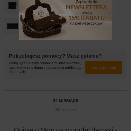
139,99 zł
/
szt.
Ekskluzywny portfel damski lakierowany - Czarny
129,99 zł
/
szt.
Potrzebujesz pomocy? Masz pytania?
Zadaj pytanie a my odpowiemy niezwłocznie,
Zadaj pytanie
najciekawsze pytania i odpowiedzi publikując
dla innych.
24 MIESIĄCE
24 miesiące
Opinie o Skórzany portfel damski -