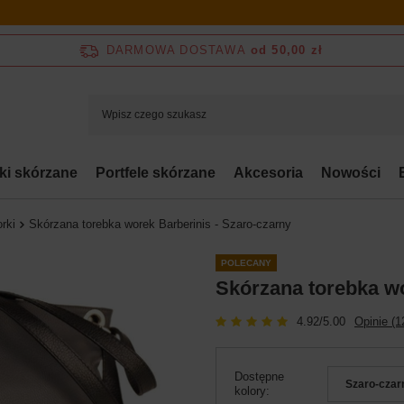
DARMOWA DOSTAWA
od 50,00 zł
bki skórzane
Portfele skórzane
Akcesoria
Nowości
rki
Skórzana torebka worek Barberinis - Szaro-czarny
POLECANY
Skórzana torebka wo
4.92/5.00
Opinie (1
Dostępne
Szaro-czar
kolory