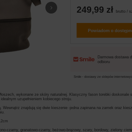
249,99 zł
brutto
/
s
Powiadom o dostępn
Darmowa dostawa d
odbioru
Smile - dostawy ze sklepów internetow
szech, wykonane ze skóry naturalnej. Klasyczny fason torebki doskonale s
 idealnym uzupełnieniem kobiecego stroju.
 Wewnątrz znajdują się dwie kieszenie -jedna zapinana na zamek oraz kiesze
niu.
12cm
ono-czarny, granatowo-czarny, beżowo-brązowy, szary, bordowy, zielony cie