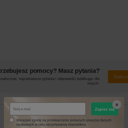
trzebujesz pomocy? Masz pytania?
Zadaj p
włocznie, najciekawsze pytania i odpowiedzi publikując dla
innych.
Zapisz się
24 MIESIĄCE
Wyrażam zgodę na przetwarzanie podanych powyżej danych
24 miesiące
osobowych w celu otrzymywania newslettera