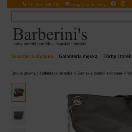
+48 504 199 123
sklep@barberinis.pl
Galanteria damska
Galanteria męska
Torby i tore
Strona główna
Galanteria damska
Damskie torebki skórzane
Wo