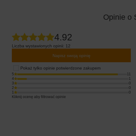
Opinie o 
4.92
Liczba wystawionych opinii: 12
Napisz swoją opinię
Pokaż tylko opinie potwierdzone zakupem
5
11
4
1
3
0
2
0
1
0
Kliknij ocenę aby filtrować opinie