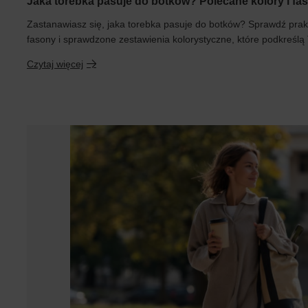
Jaka torebka pasuje do botków? Polecane kolory i fa
Zastanawiasz się, jaka torebka pasuje do botków? Sprawdź pra
fasony i sprawdzone zestawienia kolorystyczne, które podkreślą Tw
Czytaj więcej