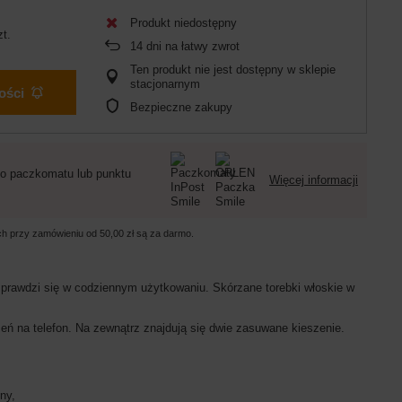
Produkt niedostępny
zt.
14
dni na łatwy zwrot
Ten produkt nie jest dostępny w sklepie
stacjonarnym
ości
Bezpieczne zakupy
o paczkomatu lub punktu
Więcej informacji
ych przy zamówieniu od
50,00 zł
są za darmo.
prawdzi się w codziennym użytkowaniu. Skórzane torebki włoskie w
ń na telefon. Na zewnątrz znajdują się dwie zasuwane kieszenie.
mny,