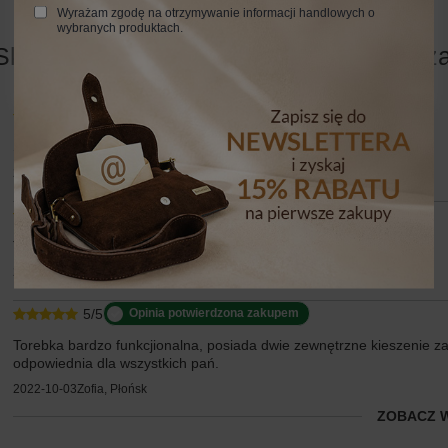
Wyrażam zgodę na otrzymywanie informacji handlowych o
wybranych produktach.
Skórzana torebka worek Barberinis - Sz
5/5
Opinia potwierdzona zakupem
Super!
2024-05-23
Małgorzata, Kraków
5/5
Opinia potwierdzona zakupem
Torebka zgodna z opisem polecam
2022-11-23
Ewa, Koszalin
5/5
Opinia potwierdzona zakupem
Torebka bardzo funkcjionalna, posiada dwie zewnętrzne kieszenie z
odpowiednia dla wszystkich pań.
2022-10-03
Zofia, Płońsk
ZOBACZ 