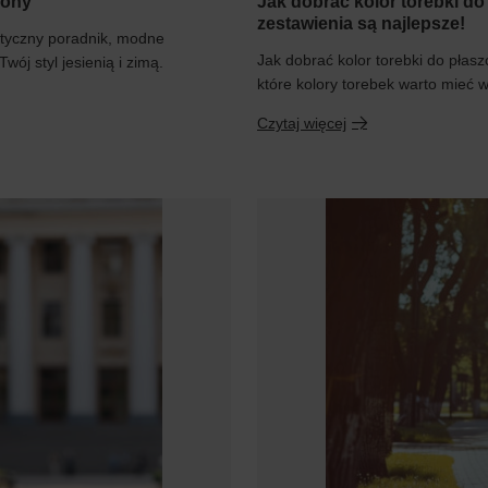
sony
Jak dobrać kolor torebki d
zestawienia są najlepsze!
ktyczny poradnik, modne
Jak dobrać kolor torebki do pła
ój styl jesienią i zimą.
które kolory torebek warto mieć w
Czytaj więcej