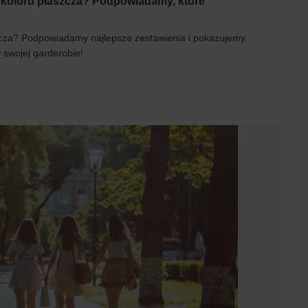
o koloru płaszcza? Podpowiadamy, które
szcza? Podpowiadamy najlepsze zestawienia i pokazujemy,
 swojej garderobie!