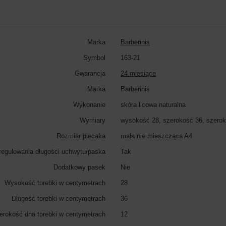
Marka
Barberinis
Symbol
163-21
Gwarancja
24 miesiące
Marka
Barberinis
Wykonanie
skóra licowa naturalna
Wymiary
wysokość 28, szerokość 36, szerok
Rozmiar plecaka
mała nie mieszcząca A4
regulowania długości uchwytu/paska
Tak
Dodatkowy pasek
Nie
Wysokość torebki w centymetrach
28
Długość torebki w centymetrach
36
erokość dna torebki w centymetrach
12