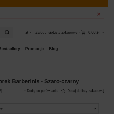
0,00 zł
zł
Zaloguj się
Listy zakupowe
Bestsellery
Promocje
Blog
rek Barberinis - Szaro-czarny
2)
+ Dodaj do porównania
Dodaj do listy zakupowej
ny