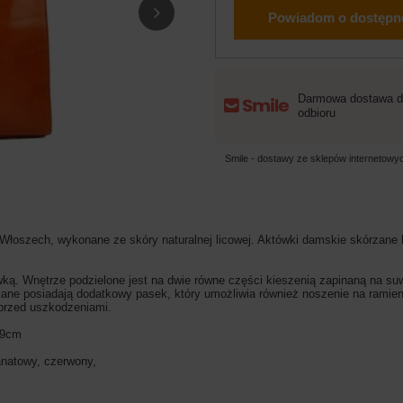
Powiadom o dostępn
Darmowa dostawa d
odbioru
Smile - dostawy ze sklepów internetow
oszech, wykonane ze skóry naturalnej licowej. Aktówki damskie skórzane b
. Wnętrze podzielone jest na dwie równe części kieszenią zapinaną na suwa
zane posiadają dodatkowy pasek, który umożliwia również noszenie na rami
 przed uszkodzeniami.
a 9cm
anatowy, czerwony,