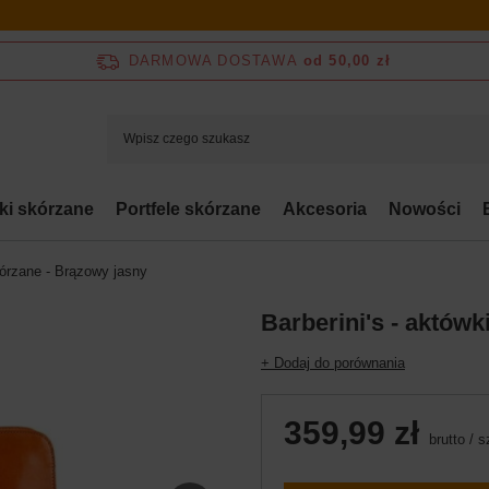
DARMOWA DOSTAWA
od 50,00 zł
bki skórzane
Portfele skórzane
Akcesoria
Nowości
kórzane - Brązowy jasny
Barberini's - aktów
+ Dodaj do porównania
359,99 zł
brutto
/
s