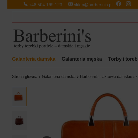
+48 504 199 123
sklep@barberinis.pl
Galanteria damska
Galanteria męska
Torby i tore
Strona główna
Galanteria damska
Barberini's - aktówki damskie s