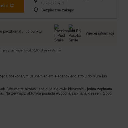
stacjonarnym
ości
Bezpieczne zakupy
o paczkomatu lub punktu
Więcej informacji
ych przy zamówieniu od
50,00 zł
są za darmo.
ędą doskonałym uzupełnieniem eleganckiego stroju do biura lub
k. Wewnątrz aktówki znajdują się dwie kieszenie - jedna zapinana
eniu. Na zewnątrz aktówka posiada wygodną zapinaną kieszeń. Spód