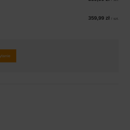
359,99 zł
/
szt.
ytanie