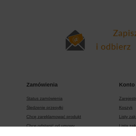
Zamówienia
Konto
Status zamówienia
Zarejestr
Śledzenie przesyłki
Koszyk
Chcę zareklamować produkt
Listy za
Chcę odstąpić od umowy
Lista za
Chcę wymienić produkt
Historia 