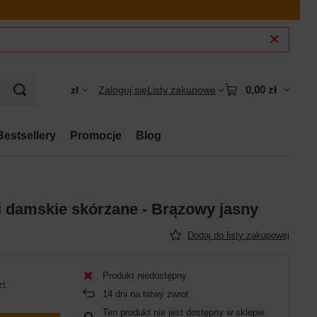
0,00 zł
zł
Zaloguj się
Listy zakupowe
Bestsellery
Promocje
Blog
ki damskie skórzane - Brązowy jasny
Dodaj do listy zakupowej
Produkt niedostępny
zt.
14
dni na łatwy zwrot
Ten produkt nie jest dostępny w sklepie