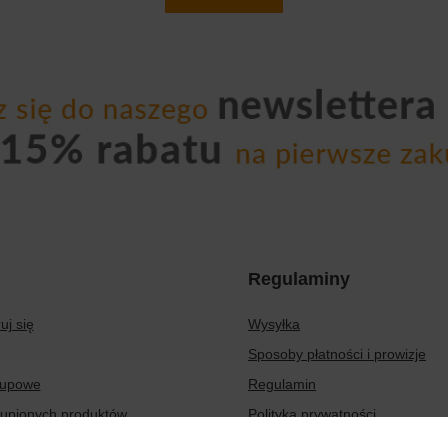
Regulaminy
uj się
Wysyłka
Sposoby płatności i prowizje
kupowe
Regulamin
kupionych produktów
Polityka prywatności
transakcji
Odstąpienie od umowy