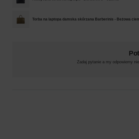
Torba na laptopa damska skórzana Barberinis - Beżowa cie
Po
Zadaj pytanie a my odpowiemy niez