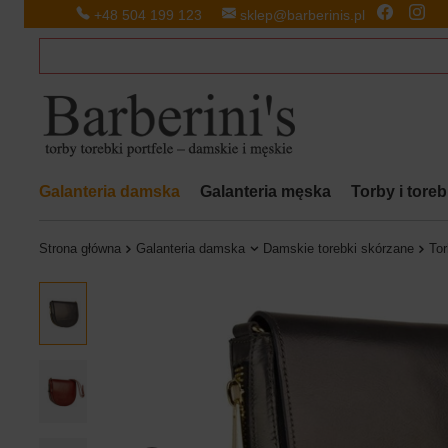
+48 504 199 123
sklep@barberinis.pl
Galanteria damska
Galanteria męska
Torby i tore
Strona główna
Galanteria damska
Damskie torebki skórzane
Tor