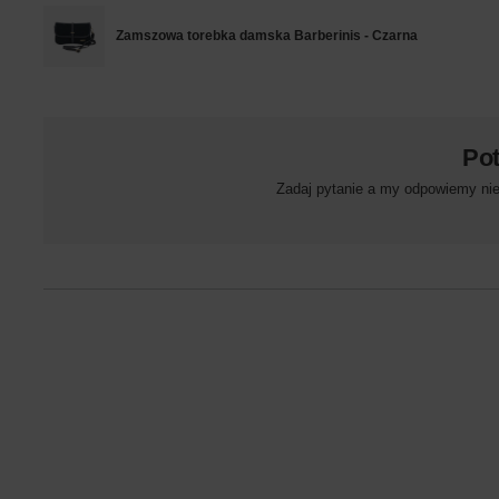
Zamszowa torebka damska Barberinis - Czarna
Po
Zadaj pytanie a my odpowiemy niez