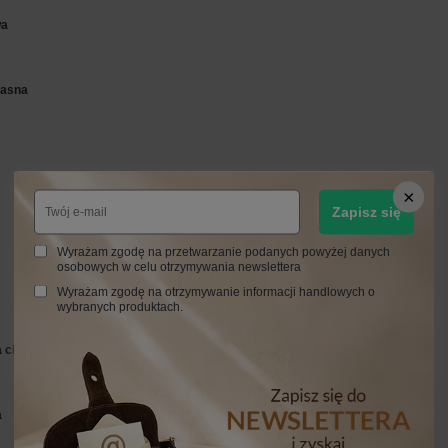
wa
jasna
Zapisz się
Wyrażam zgodę na przetwarzanie podanych powyżej danych
osobowych w celu otrzymywania newslettera
Wyrażam zgodę na otrzymywanie informacji handlowych o
wybranych produktach.
a ciemna
a