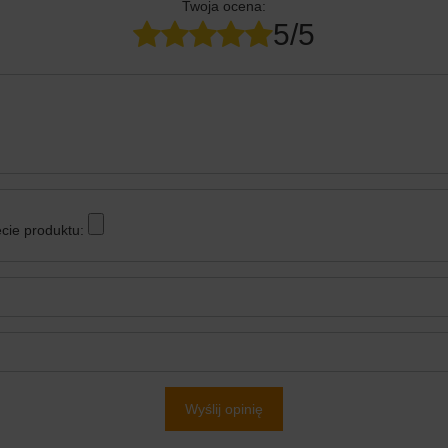
Twoja ocena:
5/5
cie produktu:
Wyślij opinię