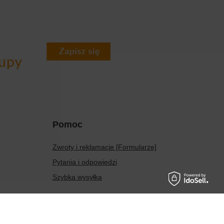
Pomoc
Zwroty i reklamacje [Formularze]
Pytania i odpowiedzi
Szybka wysyłka
Prawdziwe
opinie klientów