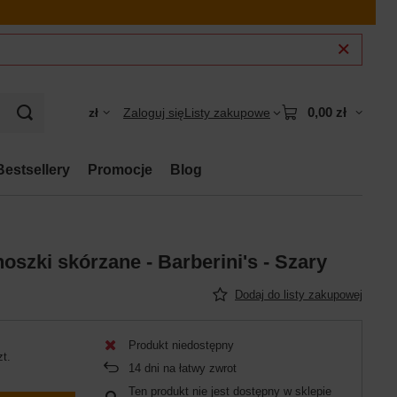
0,00 zł
zł
Zaloguj się
Listy zakupowe
Bestsellery
Promocje
Blog
oszki skórzane - Barberini's - Szary
Dodaj do listy zakupowej
Produkt niedostępny
zt.
14
dni na łatwy zwrot
Ten produkt nie jest dostępny w sklepie