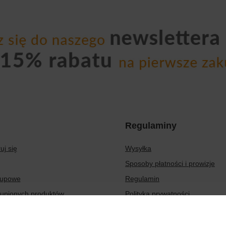
Regulaminy
uj się
Wysyłka
Sposoby płatności i prowizje
kupowe
Regulamin
kupionych produktów
Polityka prywatności
transakcji
Odstąpienie od umowy
aty
Zarządzaj plikami cookie