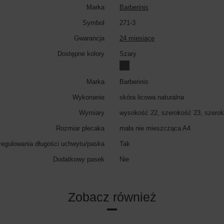
Marka
Barberinis
Symbol
271-3
Gwarancja
24 miesiące
Dostępne kolory
Szary
Marka
Barberinis
Wykonanie
skóra licowa naturalna
Wymiary
wysokość 22, szerokość 23, szerok
Rozmiar plecaka
mała nie mieszcząca A4
regulowania długości uchwytu/paska
Tak
Dodatkowy pasek
Nie
Zobacz również