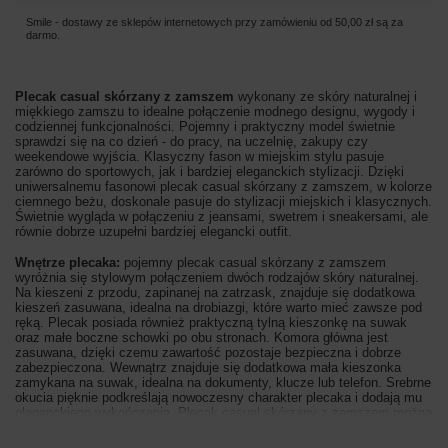
Smile - dostawy ze sklepów internetowych przy zamówieniu od
50,00 zł
są za
darmo.
Plecak casual skórzany z zamszem
wykonany ze skóry naturalnej i
miękkiego zamszu to idealne połączenie modnego designu, wygody i
codziennej funkcjonalności. Pojemny i praktyczny model świetnie
sprawdzi się na co dzień - do pracy, na uczelnię, zakupy czy
weekendowe wyjścia. Klasyczny fason w miejskim stylu pasuje
zarówno do sportowych, jak i bardziej eleganckich stylizacji. Dzięki
uniwersalnemu fasonowi plecak casual skórzany z zamszem, w kolorze
ciemnego beżu, doskonale pasuje do stylizacji miejskich i klasycznych.
Świetnie wygląda w połączeniu z jeansami, swetrem i sneakersami, ale
równie dobrze uzupełni bardziej elegancki outfit.
Wnętrze plecaka:
pojemny plecak casual skórzany z zamszem
wyróżnia się stylowym połączeniem dwóch rodzajów skóry naturalnej.
Na kieszeni z przodu, zapinanej na zatrzask, znajduje się dodatkowa
kieszeń zasuwana, idealna na drobiazgi, które warto mieć zawsze pod
ręką. Plecak posiada również praktyczną tylną kieszonkę na suwak
oraz małe boczne schowki po obu stronach. Komora główna jest
zasuwana, dzięki czemu zawartość pozostaje bezpieczna i dobrze
zabezpieczona. Wewnątrz znajduje się dodatkowa mała kieszonka
zamykana na suwak, idealna na dokumenty, klucze lub telefon. Srebrne
okucia pięknie podkreślają nowoczesny charakter plecaka i dodają mu
eleganckiego wykończenia. Plecak casual skórzany z zamszem można
wygodnie nosić zarówno w dłoni dzięki krótkiemu uchwytowi, jak i na
plecach - regulowane paski pozwalają idealnie dopasować długość do