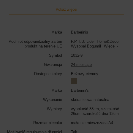
sylwetki i zapewniają komfort użytkowania przez cały dzień.
Maksymalna długość pasków: 84cm; wysokość: 50cm; szerokość
Pokaż więcej
2,3cm. Wymiary dużej kieszeni z przodu: wysokość 14cm, szerokość
21cm.
Wymiary plecaka:
wysokość 33cm, szerokość 19cm (góra) / 26cm
(dół), szerokość dna 13cm
Marka
Barberinis
Kolor plecaka:
beżowy ciemny
Podmiot odpowiedzialny za ten
P.P.H.U. Lider, Home&Décor
produkt na terenie UE
Wysopal Bogumił
Więcej
Symbol
1032-9
Gwarancja
24 miesiące
Dostępne kolory
Beżowy ciemny
Marka
Barberini's
Wykonanie
skóra licowa naturalna
Wymiary
wysokość 33cm, szerokość
26cm, szerokość dna 13cm
Rozmiar plecaka
mała nie mieszcząca A4
Możliwość regulowania długości
Tak