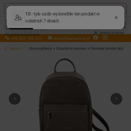
DARMOWA DOSTAWA
od 50,00 zł
Sprzedaż hurtowa
+48 504 199 123
sklep@barberinis.pl
Wstecz
Strona główna
Galanteria damska
Damskie torebki skórzan