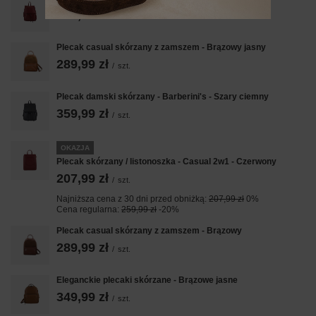
359,99 zł
/
szt.
Plecak casual skórzany z zamszem - Brązowy jasny
289,99 zł
/
szt.
Plecak damski skórzany - Barberini's - Szary ciemny
359,99 zł
/
szt.
OKAZJA
Plecak skórzany / listonoszka - Casual 2w1 - Czerwony
207,99 zł
/
szt.
Najniższa cena z 30 dni przed obniżką:
207,99 zł
0%
Cena regularna:
259,99 zł
-20%
Plecak casual skórzany z zamszem - Brązowy
289,99 zł
/
szt.
Eleganckie plecaki skórzane - Brązowe jasne
349,99 zł
/
szt.