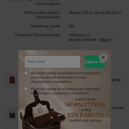
uchwytu/paska
Maksymalna długość
długość 84cm; wysokość 50cm
uchwytu/paska
Dodatkowy pasek
Nie
Parametry bezpieczeństwa
Informacje o
bezpieczeństwie
Więcej
Zobacz również
Zapisz się
Wyrażam zgodę na przetwarzanie podanych
OKAZJA
powyżej danych osobowych w celu
Plecak skórzany / listonoszka - Casual 2w1 - Brązowy jasny
otrzymywania newslettera
207,99 zł
/
szt.
Wyrażam zgodę na otrzymywanie informacji
handlowych o wybranych produktach.
Najniższa cena z 30 dni przed obniżką:
207,99 zł
0%
Cena regularna:
259,99 zł
-20%
Torebka skórzana damska - worek / plecak A4 - Szara ciemna
369,99 zł
/
szt.
Plecak damski skórzany - Barberinis - Czerwony