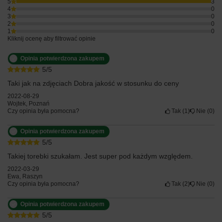
5
3
4
0
3
0
2
0
1
0
Kliknij ocenę aby filtrować opinie
Opinia potwierdzona zakupem
5/5
Taki jak na zdjęciach Dobra jakość w stosunku do ceny
2022-08-29
Wojtek, Poznań
Czy opinia była pomocna?
Tak
1
Nie
0
Opinia potwierdzona zakupem
5/5
Takiej torebki szukałam. Jest super pod każdym względem.
2022-03-29
Ewa, Raszyn
Czy opinia była pomocna?
Tak
2
Nie
0
Opinia potwierdzona zakupem
5/5