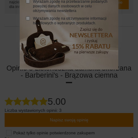
Wyrażam zgodę na przetwarzanie podanych
Zadaj pytanie
najciekawsze pytania i odpowiedzi publikując
powyżej danych osobowych w celu
dla innych.
otrzymywania newslettera
Wyrażam zgodę na otrzymywanie informacji
handlowych o wybranych produktach.
24 MIESIĄCE
24 miesiące
Opinie o Listonoszka damska skórzana
- Barberini's - Brązowa ciemna
5.00
Liczba wystawionych opinii: 3
Napisz swoją opinię
Pokaż tylko opinie potwierdzone zakupem