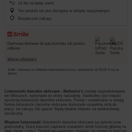
14
dni na łatwy zwrot
Ten produkt nie jest dostępny w sklepie stacjonarnym
Bezpieczne zakupy
Darmowa dostawa do paczkomatu lub punktu
odbioru
Więcej informacji
Smile - dostawy ze sklepów internetowych przy zamówieniu od
50,00 zł
są za
darmo.
Listonoszki damskie skórzane - Barberini's
zostały wyprodukowane
we Włoszech, wykonane ze skóry naturalnej. Swobodny styl miejski
wyróżnią listonoszki damskie skórzane. Proste i uniwersalne w swojej
formie listonoszki damskie skórzane doskonale uzupełnią strój do
pracy, na zakupy lub spacer. Będą idealne również na weekendową
wycieczkę.
Wnętrze listonoszki:
listonoszki damskie skórzane są wykończone
podszewką. Duża kieszeń zapinana suwakiem dzieli komorę główną na
dwie równe części. Dodatkowo wewnątrz znajduje się mniejsza kieszeń