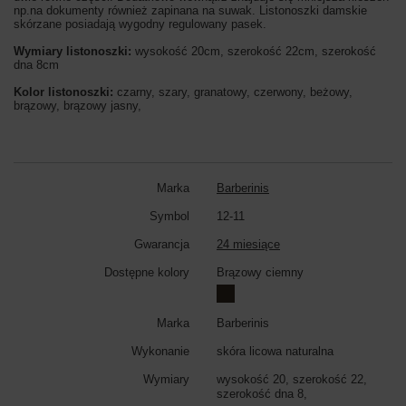
np.na dokumenty również zapinana na suwak. Listonoszki damskie
skórzane posiadają wygodny regulowany pasek.
Wymiary listonoszki:
wysokość 20cm, szerokość 22cm, szerokość
dna 8cm
Kolor listonoszki:
czarny, szary, granatowy, czerwony, beżowy,
brązowy, brązowy jasny,
Marka
Barberinis
Symbol
12-11
Gwarancja
24 miesiące
Dostępne kolory
Brązowy ciemny
Marka
Barberinis
Wykonanie
skóra licowa naturalna
Wymiary
wysokość 20, szerokość 22,
szerokość dna 8,