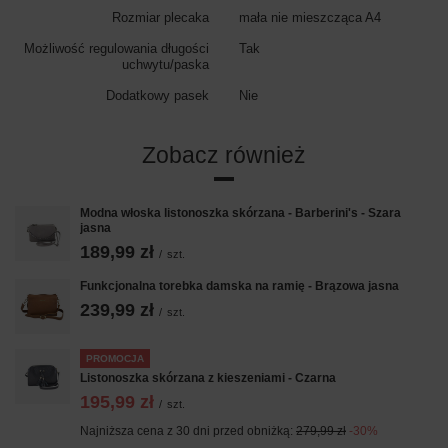
Rozmiar plecaka
mała nie mieszcząca A4
Możliwość regulowania długości
Tak
uchwytu/paska
Dodatkowy pasek
Nie
Zobacz również
Modna włoska listonoszka skórzana - Barberini's - Szara
jasna
189,99 zł
/
szt.
Funkcjonalna torebka damska na ramię - Brązowa jasna
239,99 zł
/
szt.
PROMOCJA
Listonoszka skórzana z kieszeniami - Czarna
195,99 zł
/
szt.
Najniższa cena z 30 dni przed obniżką:
279,99 zł
-30%