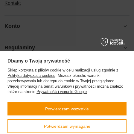
Kontakt
Konto
Regulaminy
Dbamy o Twoją prywatność
Pomoc
Sklep korzysta z plików cookie w celu realizacji usług zgodnie z
Polityką dotyczącą cookies
. Możesz określić warunki
przechowywania lub dostępu do cookie w Twojej przeglądarce.
Więcej informacji na temat warunków i prywatności można znaleźć
także na stronie
Prywatność i warunki Google
.
504199123
sklep@barberinis.pl
Potwierdzam wszystkie
Barberini’s
,
Leśna 7d
,
32-087
Bibice
Prawdziwe
Potwierdzam wymagane
opinie klientów
4.9
/ 5.0
W sklepie prezentujemy ceny brutto (z VAT).