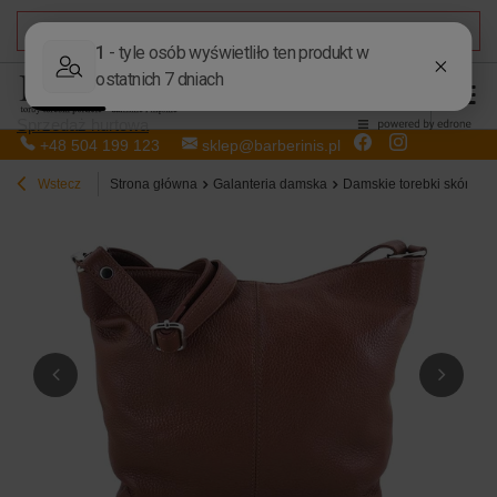
DARMOWA DOSTAWA
od 50,00 zł
Sprzedaż hurtowa
+48 504 199 123
sklep@barberinis.pl
Wstecz
Strona główna
Galanteria damska
Damskie torebki skórzan