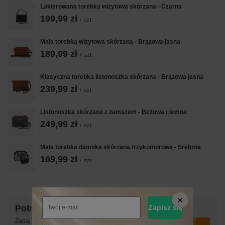
Lakierowana torebka wizytowa skórzana - Czarna
199,99 zł
/
szt.
Mała torebka wizytowa skórzana - Brązowa jasna
189,99 zł
/
szt.
Klasyczna torebka listonoszka skórzana - Brązowa jasna
239,99 zł
/
szt.
Listonoszka skórzana z zamszem - Beżowa ciemna
249,99 zł
/
szt.
Mała torebka damska skórzana trzykomorowa - Srebrna
169,99 zł
/
szt.
Potrzebujesz pomocy? Masz pytania?
Zapisz się
Zadaj pytanie a my odpowiemy niezwłocznie,