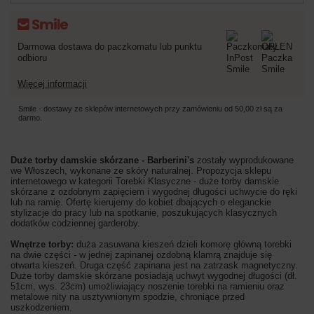
Darmowa dostawa do paczkomatu lub punktu
odbioru
Więcej informacji
Smile - dostawy ze sklepów internetowych przy zamówieniu od
50,00 zł
są za
darmo.
Duże torby damskie skórzane - Barberini's
zostały wyprodukowane
we Włoszech, wykonane ze skóry naturalnej. Propozycja sklepu
internetowego w kategorii Torebki Klasyczne - duże torby damskie
skórzane z ozdobnym zapięciem i wygodnej długości uchwycie do ręki
lub na ramię. Ofertę kierujemy do kobiet dbających o eleganckie
stylizacje do pracy lub na spotkanie, poszukujących klasycznych
dodatków codziennej garderoby.
Wnętrze torby:
duża zasuwana kieszeń dzieli komorę główną torebki
na dwie części - w jednej zapinanej ozdobną klamrą znajduje się
otwarta kieszeń. Druga część zapinana jest na zatrzask magnetyczny.
Duże torby damskie skórzane posiadają uchwyt wygodnej długości (dł.
51cm, wys. 23cm) umożliwiający noszenie torebki na ramieniu oraz
metalowe nity na usztywnionym spodzie, chroniące przed
uszkodzeniem.