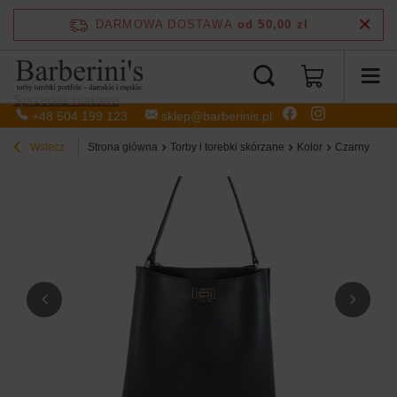
DARMOWA DOSTAWA
od 50,00 zł
Sprzedaż hurtowa
+48 504 199 123
sklep@barberinis.pl
Wstecz
Strona główna
Torby i torebki skórzane
Kolor
Czarny
Du