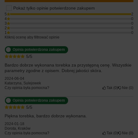
Pokaż tylko opinie potwierdzone zakupem
5
2
4
0
3
0
2
0
1
0
Kliknij ocenę aby filtrować opinie
Opinia potwierdzona zakupem
5/5
Bardzo dobrze wykonana torebka za przystępną cenę. Wszystkie
parametry zgodne z opisem. Dobrej jakości skóra.
2024-06-04
Katarzyna, Sulejowek
Czy opinia była pomocna?
Tak
0
Nie
0
Opinia potwierdzona zakupem
5/5
Piękna torebka, bardzo dobrze wykonana.
2024-01-18
Dorota, Kraków
Czy opinia była pomocna?
Tak
0
Nie
0