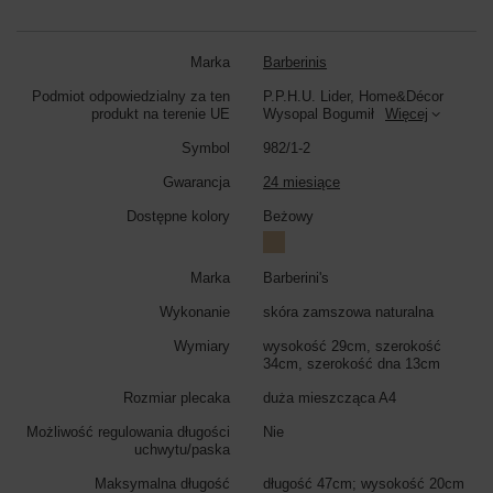
Kolor torebki:
beżowy
Marka
Barberinis
Podmiot odpowiedzialny za ten
P.P.H.U. Lider, Home&Décor
produkt na terenie UE
Wysopal Bogumił
Więcej
Symbol
982/1-2
Gwarancja
24 miesiące
Dostępne kolory
Beżowy
Marka
Barberini's
Wykonanie
skóra zamszowa naturalna
Wymiary
wysokość 29cm, szerokość
34cm, szerokość dna 13cm
Rozmiar plecaka
duża mieszcząca A4
Możliwość regulowania długości
Nie
uchwytu/paska
Maksymalna długość
długość 47cm; wysokość 20cm