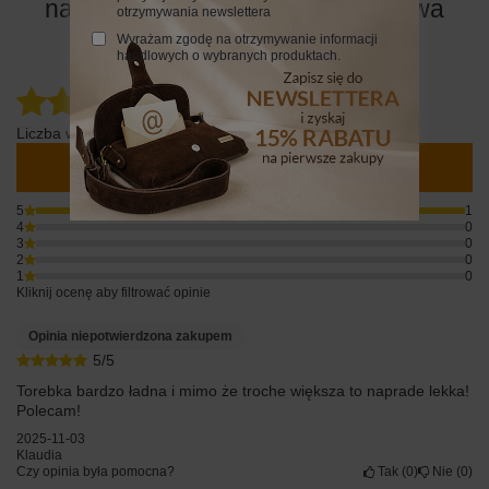
naturalnej skóry i zamszu - Beżowa
otrzymywania newslettera
Wyrażam zgodę na otrzymywanie informacji
handlowych o wybranych produktach.
5.00
Liczba wystawionych opinii: 1
Napisz swoją opinię
5
1
4
0
3
0
2
0
1
0
Kliknij ocenę aby filtrować opinie
Opinia niepotwierdzona zakupem
5/5
Torebka bardzo ładna i mimo że troche większa to naprade lekka!
Polecam!
2025-11-03
Klaudia
Czy opinia była pomocna?
Tak
0
Nie
0