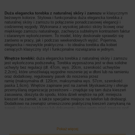
Duża elegancka torebka z naturalnej skóry i zamszu
w klasycznym
beżowym kolorze. Stylowa i funkcjonalna
duża elegancka torebka z
naturalnej skóry i zamszu to połączenie ponadczasowej elegancji i
codziennej wygody. Wykonana z wysokiej jakości skóry licowej oraz
miękkiego zamszu naturalnego, zachwyca subtelnym kontrastem faktur
i starannym wykończeniem. To model, który doskonale sprawdzi się
zarówno w pracy, jak i podczas weekendowych wyjść. Pojemna,
elegancka i niezwykle praktyczna – to idealna torebka dla kobiet
ceniących klasyczny styl i funkcjonalne rozwiązania w jednym.
Wnętrze torebki:
duża elegancka torebka z naturalnej skóry i zamszu
jest wykończona podszewką.
Torebka wyposażona jest w dwa solidne
uchwyty bez regulacji (dł. 47cm, wys. 20cm, szerokość uchwytów
2,2cm), które umożliwiają wygodne noszenie jej w dłoni lub na ramieniu
oraz dodatkowy, regulowany pasek do noszenia przez
ramię (maksymalna dł. 120cm, maksymalna wys. 57cm, szerokość
paska 1,6cm). Wnętrze zapinane jest na
zamek błyskawiczny i oferuje
przemyślaną organizację przestrzeni – znajduje się tam
duża kieszeń
zasuwana, doszyta do spodu, która dzieli wnętrze na pół, mniejsza
kieszeń na zamek, a także specjalne miejsce na telefon lub drobiazgi.
Dodatkowo na zewnątrz umieszczono praktyczną kieszeń zamykaną na
suwak, idealną na klucze lub dokumenty, które warto mieć zawsze pod
ręką. Duża elegancka torebka z naturalnej skóry i zamszu dostępna
jest w odcieniach, brązu, beżu, bordowego i klasycznej czerni.
Wymiary torebki:
wysokość 29cm, szerokość 34cm, szerokość dna
Pokaż więcej
13cm