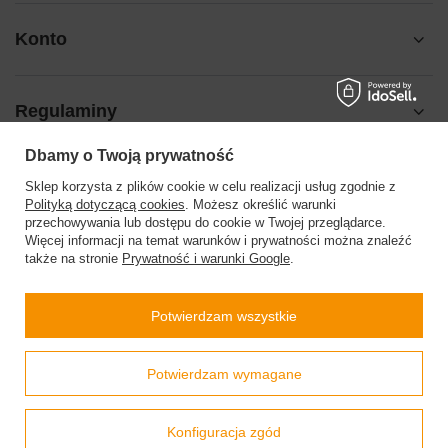
Konto
Regulaminy
Dbamy o Twoją prywatność
Pomoc
Sklep korzysta z plików cookie w celu realizacji usług zgodnie z
Polityką dotyczącą cookies
. Możesz określić warunki
przechowywania lub dostępu do cookie w Twojej przeglądarce.
Więcej informacji na temat warunków i prywatności można znaleźć
także na stronie
Prywatność i warunki Google
.
504199123
sklep@barberinis.pl
Potwierdzam wszystkie
Barberini’s
,
Leśna 7d
,
32-087
Bibice
Prawdziwe
Potwierdzam wymagane
opinie klientów
4.9
/ 5.0
W sklepie prezentujemy ceny brutto (z VAT).
Stawki VAT dla konsumentów z kraju:
Polska
.
799 opinii
Konfiguracja zgód