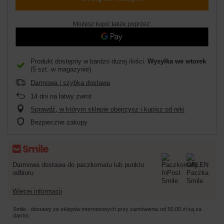
Możesz kupić także poprzez:
Produkt dostępny w bardzo dużej ilości
Wysyłka
we wtorek
(5 szt. w magazynie)
Darmowa i szybka dostawa
14
dni na łatwy zwrot
Sprawdź, w którym sklepie obejrzysz i kupisz od ręki
Bezpieczne zakupy
Darmowa dostawa do paczkomatu lub punktu
odbioru
Więcej informacji
Smile - dostawy ze sklepów internetowych przy zamówieniu od
50,00 zł
są za
darmo.