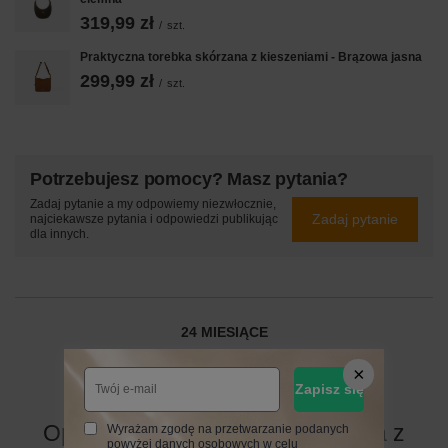
319,99 zł
/
szt.
Praktyczna torebka skórzana z kieszeniami - Brązowa jasna
299,99 zł
/
szt.
Potrzebujesz pomocy? Masz pytania?
Zadaj pytanie a my odpowiemy niezwłocznie,
Zadaj pytanie
najciekawsze pytania i odpowiedzi publikując
dla innych.
24 MIESIĄCE
24 miesiące
Zapisz się
Opinie o Duża elegancka torebka z
Wyrażam zgodę na przetwarzanie podanych
powyżej danych osobowych w celu