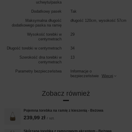
uchwytu/paska
Dodatkowy pasek
Tak
Maksymalna długość
długość 120cm, wysokość 57cm
dodatkowego paska na ramię
Wysokość torebki w
29
centymetrach
Długość torebki w centymetrach
34
Szerokość dna torebki w
13
centymetrach
Parametry bezpieczeństwa
Informacje o
bezpieczeństwie
Więcej
Zobacz również
Pojemna torebka na ramię z kieszenią - Beżowa
239,99 zł
/
szt.
Skórzana torebka z zamszowym akcentem - Beżowa