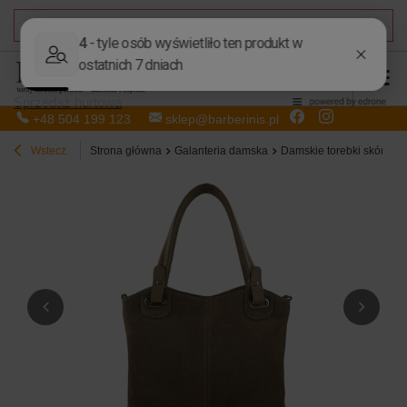
DARMOWA DOSTAWA
od 50,00 zł
Sprzedaż hurtowa
+48 504 199 123
sklep@barberinis.pl
Wstecz
Strona główna
Galanteria damska
Damskie torebki skórzan