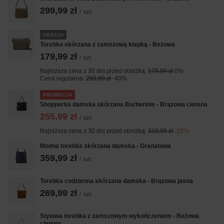
299,99 zł
/
szt.
OKAZJA
Torebka skórzana z zamszową klapką - Beżowa
179,99 zł
/
szt.
Najniższa cena z 30 dni przed obniżką:
179,99 zł
0%
Cena regularna:
299,99 zł
-40%
PROMOCJA
Shopperka damska skórzana Barberinis - Brązowa ciemna
255,99 zł
/
szt.
Najniższa cena z 30 dni przed obniżką:
319,99 zł
-20%
Modna torebka skórzana damska - Granatowa
359,99 zł
/
szt.
Torebka codzienna skórzana damska - Brązowa jasna
269,99 zł
/
szt.
Stylowa torebka z zamszowym wykończeniem - Beżowa
ciemna