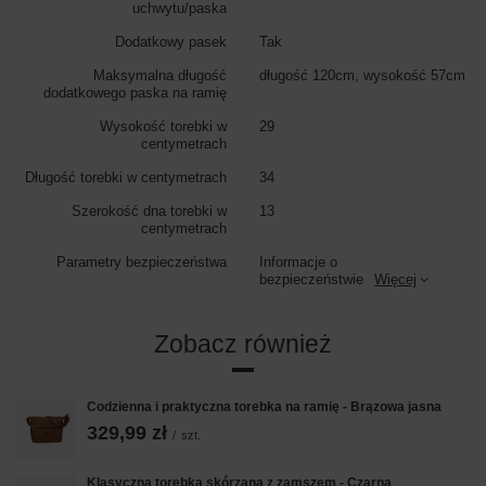
uchwytu/paska
Dodatkowy pasek
Tak
Maksymalna długość
długość 120cm, wysokość 57cm
dodatkowego paska na ramię
Wysokość torebki w
29
centymetrach
Długość torebki w centymetrach
34
Szerokość dna torebki w
13
centymetrach
Parametry bezpieczeństwa
Informacje o
bezpieczeństwie
Więcej
Zobacz również
Codzienna i praktyczna torebka na ramię - Brązowa jasna
329,99 zł
/
szt.
Klasyczna torebka skórzana z zamszem - Czarna