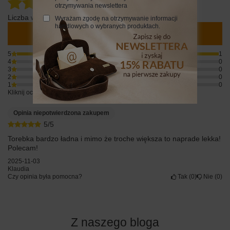
5.00
otrzymywania newslettera
Liczba wystawionych opinii: 1
Wyrażam zgodę na otrzymywanie informacji
handlowych o wybranych produktach.
Napisz swoją opinię
5
1
4
0
3
0
2
0
1
0
Kliknij ocenę aby filtrować opinie
Opinia niepotwierdzona zakupem
5/5
Torebka bardzo ładna i mimo że troche większa to naprade lekka!
Polecam!
2025-11-03
Klaudia
Czy opinia była pomocna?
Tak
0
Nie
0
Z naszego bloga