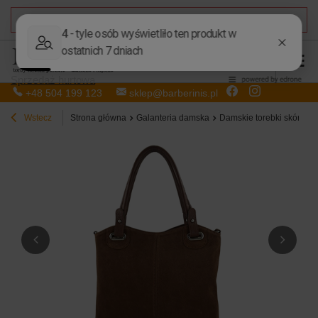
DARMOWA DOSTAWA
od 50,00 zł
Sprzedaż hurtowa
+48 504 199 123
sklep@barberinis.pl
Wstecz
Strona główna
Galanteria damska
Damskie torebki skórzan