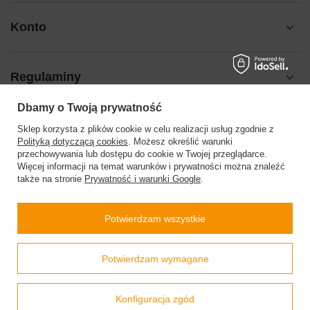
Konto
Regulaminy
Dbamy o Twoją prywatność
Pomoc
Sklep korzysta z plików cookie w celu realizacji usług zgodnie z
Polityką dotyczącą cookies
. Możesz określić warunki
przechowywania lub dostępu do cookie w Twojej przeglądarce.
Więcej informacji na temat warunków i prywatności można znaleźć
także na stronie
Prywatność i warunki Google
.
504199123
sklep@barberinis.pl
Potwierdzam wszystkie
Barberini’s
,
Leśna 7d
,
32-087
Bibice
Prawdziwe
Potwierdzam wymagane
opinie klientów
4.9
/ 5.0
W sklepie prezentujemy ceny brutto (z VAT).
Stawki VAT dla konsumentów z kraju:
Polska
.
800 opinii
Konfiguracja zgód