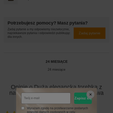
Potrzebujesz pomocy? Masz pytania?
Zadaj pytanie a my odpowiemy niezwłocznie,
Zadaj pytanie
najciekawsze pytania i odpowiedzi publikując
dla innych.
24 MIESIĄCE
24 miesiące
Opinie o Duża elegancka torebka z
naturalnej skóry i zamszu - Brązowa
Zapisz się
Wyrażam zgodę na przetwarzanie podanych
powyżej danych osobowych w celu