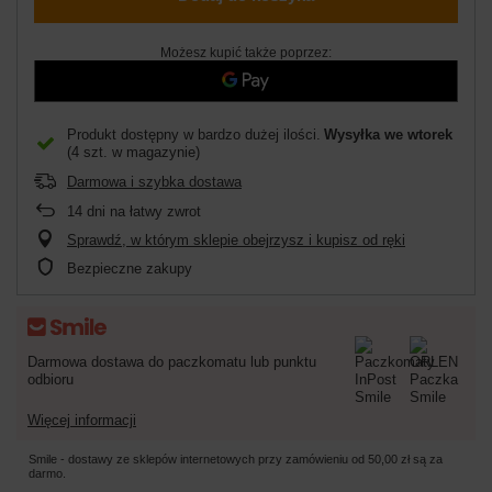
Możesz kupić także poprzez:
Produkt dostępny w bardzo dużej ilości
Wysyłka
we wtorek
(4 szt. w magazynie)
Darmowa i szybka dostawa
14
dni na łatwy zwrot
Sprawdź, w którym sklepie obejrzysz i kupisz od ręki
Bezpieczne zakupy
Darmowa dostawa do paczkomatu lub punktu
odbioru
Więcej informacji
Smile - dostawy ze sklepów internetowych przy zamówieniu od
50,00 zł
są za
darmo.