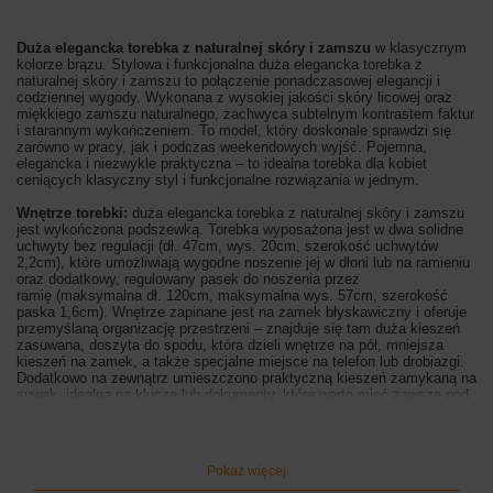
Duża elegancka torebka z naturalnej skóry i zamszu
w klasycznym
kolorze brązu. Stylowa i funkcjonalna
duża elegancka torebka z
naturalnej skóry i zamszu to połączenie ponadczasowej elegancji i
codziennej wygody. Wykonana z wysokiej jakości skóry licowej oraz
miękkiego zamszu naturalnego, zachwyca subtelnym kontrastem faktur
i starannym wykończeniem. To model, który doskonale sprawdzi się
zarówno w pracy, jak i podczas weekendowych wyjść. Pojemna,
elegancka i niezwykle praktyczna – to idealna torebka dla kobiet
ceniących klasyczny styl i funkcjonalne rozwiązania w jednym.
Wnętrze torebki:
duża elegancka torebka z naturalnej skóry i zamszu
jest wykończona podszewką.
Torebka wyposażona jest w dwa solidne
uchwyty bez regulacji (dł. 47cm, wys. 20cm, szerokość uchwytów
2,2cm), które umożliwiają wygodne noszenie jej w dłoni lub na ramieniu
oraz dodatkowy, regulowany pasek do noszenia przez
ramię (maksymalna dł. 120cm, maksymalna wys. 57cm, szerokość
paska 1,6cm). Wnętrze zapinane jest na
zamek błyskawiczny i oferuje
przemyślaną organizację przestrzeni – znajduje się tam
duża kieszeń
zasuwana, doszyta do spodu, która dzieli wnętrze na pół, mniejsza
kieszeń na zamek, a także specjalne miejsce na telefon lub drobiazgi.
Dodatkowo na zewnątrz umieszczono praktyczną kieszeń zamykaną na
suwak, idealną na klucze lub dokumenty, które warto mieć zawsze pod
ręką. Duża elegancka torebka z naturalnej skóry i zamszu dostępna
jest w odcieniach, brązu, beżu, bordowego i klasycznej czerni.
Wymiary torebki:
wysokość 29cm, szerokość 34cm, szerokość dna
Pokaż więcej
13cm