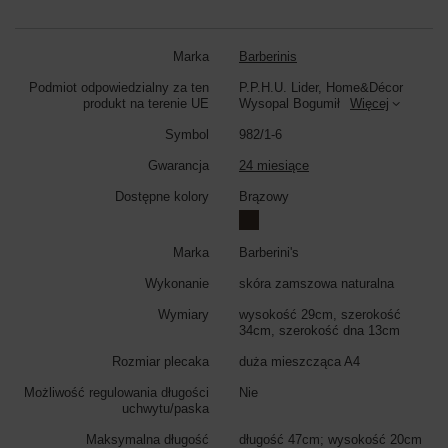
Kolor torebki:
brązowy
Marka
Barberinis
Podmiot odpowiedzialny za ten
P.P.H.U. Lider, Home&Décor
produkt na terenie UE
Wysopal Bogumił
Więcej
Symbol
982/1-6
Gwarancja
24 miesiące
Dostępne kolory
Brązowy
Marka
Barberini's
Wykonanie
skóra zamszowa naturalna
Wymiary
wysokość 29cm, szerokość
34cm, szerokość dna 13cm
Rozmiar plecaka
duża mieszcząca A4
Możliwość regulowania długości
Nie
uchwytu/paska
Maksymalna długość
długość 47cm; wysokość 20cm