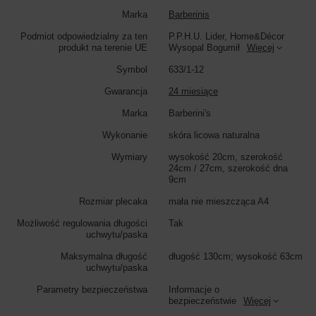
Marka
Barberinis
Podmiot odpowiedzialny za ten
P.P.H.U. Lider, Home&Décor
produkt na terenie UE
Wysopal Bogumił
Więcej
Symbol
633/1-12
Gwarancja
24 miesiące
Marka
Barberini's
Wykonanie
skóra licowa naturalna
Wymiary
wysokość 20cm, szerokość
24cm / 27cm, szerokość dna
9cm
Rozmiar plecaka
mała nie mieszcząca A4
Możliwość regulowania długości
Tak
uchwytu/paska
Maksymalna długość
długość 130cm; wysokość 63cm
uchwytu/paska
Parametry bezpieczeństwa
Informacje o
bezpieczeństwie
Więcej