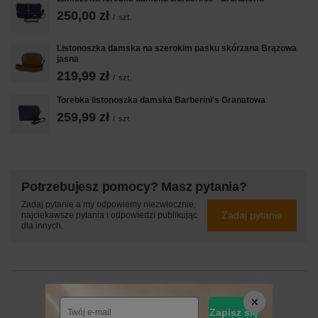
250,00 zł
/
szt.
Listonoszka damska na szerokim pasku skórzana Brązowa
jasna
219,99 zł
/
szt.
Torebka listonoszka damska Barberini's Granatowa
259,99 zł
/
szt.
Potrzebujesz pomocy? Masz pytania?
Zadaj pytanie a my odpowiemy niezwłocznie,
Zadaj pytanie
najciekawsze pytania i odpowiedzi publikując
dla innych.
24 MIESIĄCE
Zapisz się
24 miesiące