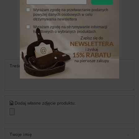
Wyrażam zgodę na przetwarzanie podanych
powyżej danych osobowych w celu
otrzymywania newslettera
Napisz swoją opinię
Wyrażam zgodę na otrzymywanie informacji
handlowych o wybranych produktach.
Twoja ocena:
5/5
Treść twojej opinii
Dodaj własne zdjęcie produktu:
Twoje imię