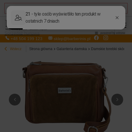
DARMOWA DOSTAWA
od 50,00 zł
Sprzedaż hurtowa
+48 504 199 123
sklep@barberinis.pl
Wstecz
Strona główna
Galanteria damska
Damskie torebki skórzan