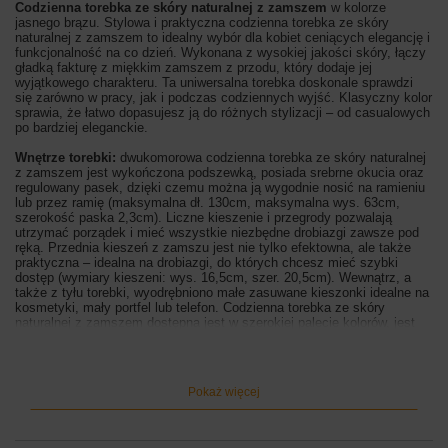
Codzienna torebka ze skóry naturalnej z zamszem
w kolorze
jasnego brązu. Stylowa i praktyczna codzienna torebka ze skóry
naturalnej z zamszem to idealny wybór dla kobiet ceniących elegancję i
funkcjonalność na co dzień. Wykonana z wysokiej jakości skóry, łączy
gładką fakturę z miękkim zamszem z przodu, który dodaje jej
wyjątkowego charakteru. Ta uniwersalna torebka doskonale sprawdzi
się zarówno w pracy, jak i podczas codziennych wyjść. Klasyczny kolor
sprawia, że łatwo dopasujesz ją do różnych stylizacji – od casualowych
po bardziej eleganckie.
Wnętrze torebki:
dwukomorowa codzienna torebka ze skóry naturalnej
z zamszem jest wykończona podszewką, posiada srebrne okucia oraz
regulowany pasek, dzięki czemu można ją wygodnie nosić na ramieniu
lub przez ramię (maksymalna dł. 130cm, maksymalna wys. 63cm,
szerokość paska 2,3cm). Liczne kieszenie i przegrody pozwalają
utrzymać porządek i mieć wszystkie niezbędne drobiazgi zawsze pod
ręką. Przednia kieszeń z zamszu jest nie tylko efektowna, ale także
praktyczna – idealna na drobiazgi, do których chcesz mieć szybki
dostęp (wymiary kieszeni: wys. 16,5cm, szer. 20,5cm). Wewnątrz, a
także z tyłu torebki, wyodrębniono małe zasuwane kieszonki idealne na
kosmetyki, mały portfel lub telefon. Codzienna torebka ze skóry
naturalnej z zamszem dostępna jest w szerokiej palecie kolorów, jest
również niezwykle funkcjonalna i wygodna w użytkowaniu.
Wymiary torebki:
wysokość 20cm, szerokość 24cm (góra) / 27cm
(dół), szerokość dna 9cm
Pokaż więcej
Kolor torebki:
brązowy jasny