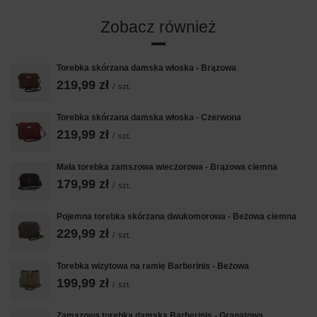
Zobacz również
Torebka skórzana damska włoska - Brązowa
219,99 zł
/
szt.
Torebka skórzana damska włoska - Czerwona
219,99 zł
/
szt.
Mała torebka zamszowa wieczorowa - Brązowa ciemna
179,99 zł
/
szt.
Pojemna torebka skórzana dwukomorowa - Beżowa ciemna
229,99 zł
/
szt.
Torebka wizytowa na ramię Barberinis - Beżowa
199,99 zł
/
szt.
Zamszowa torebka damska Barberinis - Granatowa