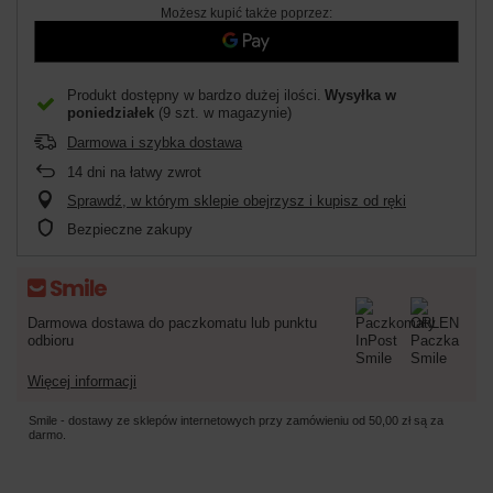
Możesz kupić także poprzez:
Produkt dostępny w bardzo dużej ilości
Wysyłka
w
poniedziałek
(9 szt. w magazynie)
Darmowa i szybka dostawa
14
dni na łatwy zwrot
Sprawdź, w którym sklepie obejrzysz i kupisz od ręki
Bezpieczne zakupy
Darmowa dostawa do paczkomatu lub punktu
odbioru
Więcej informacji
Smile - dostawy ze sklepów internetowych przy zamówieniu od
50,00 zł
są za
darmo.