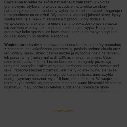
Codzienna torebka ze skóry naturalnej z zamszem
w kolorze
granatowym. Stylowa i praktyczna codzienna torebka ze skóry
naturalnej z zamszem to idealny wybór dla kobiet ceniących elegancję i
funkcjonalność na co dzień. Wykonana z wysokiej jakości skóry, łączy
gładką fakturę z miękkim zamszem z przodu, który dodaje jej
wyjątkowego charakteru. Ta uniwersalna torebka doskonale sprawdzi
się zarówno w pracy, jak i podczas codziennych wyjść. Klasyczny
granatowy kolor sprawia, że łatwo dopasujesz ją do różnych stylizacji –
od casualowych po bardziej eleganckie.
Wnętrze torebki:
dwukomorowa codzienna torebka ze skóry naturalnej
z zamszem jest wykończona podszewką, posiada srebrne okucia oraz
regulowany pasek, dzięki czemu można ją wygodnie nosić na ramieniu
lub przez ramię (maksymalna dł. 130cm, maksymalna wys. 63cm,
szerokość paska 2,3cm). Liczne kieszenie i przegrody pozwalają
utrzymać porządek i mieć wszystkie niezbędne drobiazgi zawsze pod
ręką. Przednia kieszeń z zamszu jest nie tylko efektowna, ale także
praktyczna – idealna na drobiazgi, do których chcesz mieć szybki
dostęp (wymiary kieszeni: wys. 16,5cm, szer. 20,5cm). Wewnątrz, a
także z tyłu torebki, wyodrębniono małe zasuwane kieszonki idealne na
kosmetyki, mały portfel lub telefon. Codzienna torebka ze skóry
naturalnej z zamszem dostępna jest w szerokiej palecie kolorów, jest
również niezwykle funkcjonalna i wygodna w użytkowaniu.
Wymiary torebki:
wysokość 20cm, szerokość 24cm (góra) / 27cm
(dół), szerokość dna 9cm
Pokaż więcej
Kolor torebki:
granatowy