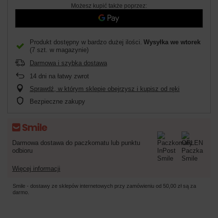
Możesz kupić także poprzez:
Produkt dostępny w bardzo dużej ilości
Wysyłka
we wtorek
(7 szt. w magazynie)
Darmowa i szybka dostawa
14
dni na łatwy zwrot
Sprawdź, w którym sklepie obejrzysz i kupisz od ręki
Bezpieczne zakupy
Darmowa dostawa do paczkomatu lub punktu
odbioru
Więcej informacji
Smile - dostawy ze sklepów internetowych przy zamówieniu od
50,00 zł
są za
darmo.