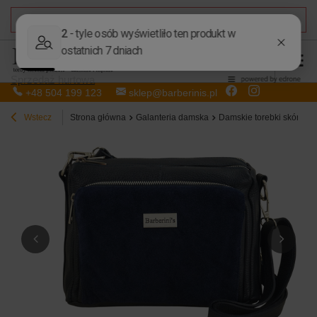
DARMOWA DOSTAWA
od 50,00 zł
Sprzedaż hurtowa
+48 504 199 123
sklep@barberinis.pl
Wstecz
Strona główna
Galanteria damska
Damskie torebki skórzan