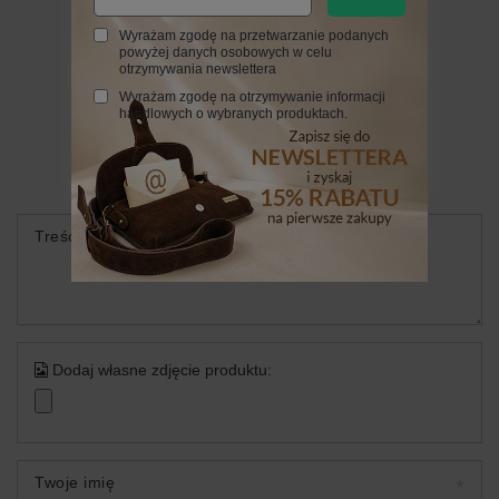
Wyrażam zgodę na przetwarzanie podanych
powyżej danych osobowych w celu
otrzymywania newslettera
Napisz swoją opinię
Wyrażam zgodę na otrzymywanie informacji
handlowych o wybranych produktach.
Twoja ocena:
5/5
Treść twojej opinii
Dodaj własne zdjęcie produktu:
Twoje imię