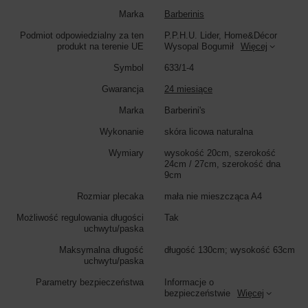
Marka
Barberinis
Podmiot odpowiedzialny za ten
P.P.H.U. Lider, Home&Décor
produkt na terenie UE
Wysopal Bogumił
Więcej
Symbol
633/1-4
Gwarancja
24 miesiące
Marka
Barberini's
Wykonanie
skóra licowa naturalna
Wymiary
wysokość 20cm, szerokość
24cm / 27cm, szerokość dna
9cm
Rozmiar plecaka
mała nie mieszcząca A4
Możliwość regulowania długości
Tak
uchwytu/paska
Maksymalna długość
długość 130cm; wysokość 63cm
uchwytu/paska
Parametry bezpieczeństwa
Informacje o
bezpieczeństwie
Więcej