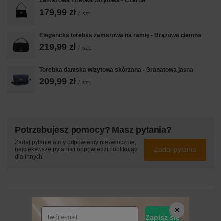
Zamszowa torebka wizytowa - Czarna
179,99 zł
/
szt.
Elegancka torebka zamszowa na ramię - Brązowa ciemna
219,99 zł
/
szt.
Torebka damska wizytowa skórzana - Granatowa jasna
209,99 zł
/
szt.
Potrzebujesz pomocy? Masz pytania?
Zadaj pytanie a my odpowiemy niezwłocznie,
Zadaj pytanie
najciekawsze pytania i odpowiedzi publikując
dla innych.
24 MIESIĄCE
Zapisz się
24 miesiące