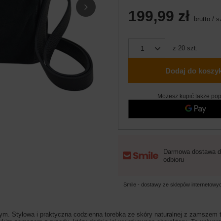
199,99 zł
brutto
/
s
z
20
szt.
Dodaj do koszy
Możesz kupić także pop
Darmowa dostawa d
odbioru
Smile - dostawy ze sklepów internetow
ym. Stylowa i praktyczna codzienna torebka ze skóry naturalnej z zamszem to