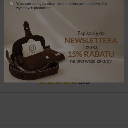
Wyrażam zgodę na otrzymywanie informacji handlowych o
wybranych produktach.
24 MIESIĄCE
24 miesiące
Napisz swoją opinię
Twoja ocena:
5/5