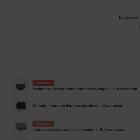
Możliwość 
PROMOCJA
Modna torebka damska z zamszową klapką - Szara ciemna
Damska skórzana listonoszka włoska - Granatowa
PROMOCJA
Listonoszka skórzana z kieszeniami - Beżowa jasna