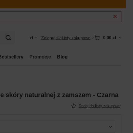
0,00 zł
zł
Zaloguj się
Listy zakupowe
Bestsellery
Promocje
Blog
e skóry naturalnej z zamszem - Czarna
Dodaj do listy zakupowej