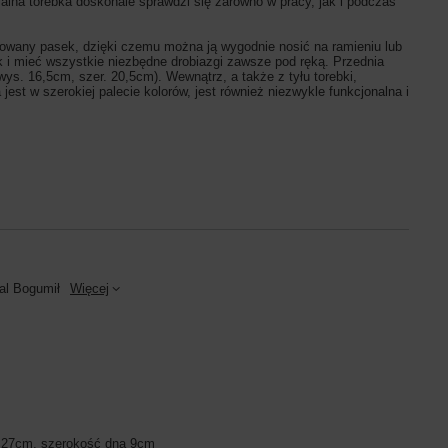
alna torebka doskonale sprawdzi się zarówno w pracy, jak i podczas
owany pasek, dzięki czemu można ją wygodnie nosić na ramieniu lub
i mieć wszystkie niezbędne drobiazgi zawsze pod ręką. Przednia
wys. 16,5cm, szer. 20,5cm). Wewnątrz, a także z tyłu torebki,
st w szerokiej palecie kolorów, jest również niezwykle funkcjonalna i
al Bogumił
Więcej
 27cm, szerokość dna 9cm