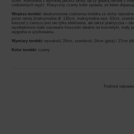
dzień. Wykonana z wysokiej jakości skóry, łączy gładką fakturę z mi
codziennych wyjść. Klasyczny czarny kolor sprawia, że łatwo dopasuje
Wnętrze torebki:
dwukomorowa codzienna torebka ze skóry naturalne
przez ramię (maksymalna dł. 130cm, maksymalna wys. 63cm, szerokoś
kieszeń z zamszu jest nie tylko efektowna, ale także praktyczna – ide
wyodrębniono małe zasuwane kieszonki idealne na kosmetyki, mały port
wygodna w użytkowaniu.
Wymiary torebki:
wysokość 20cm, szerokość 24cm (góra) / 27cm (dó
Kolor torebki:
czarny
Podmiot odpowied