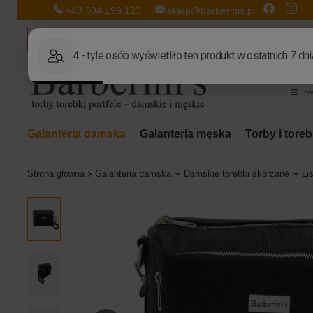
+48 504 199 123
sklep@barberinis.pl
Galanteria damska
Galanteria męska
Torby i tore
Strona główna
Galanteria damska
Damskie torebki skórzane
Li