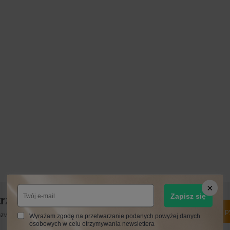
Zapisz się
trzebujesz pomocy? Masz pytania?
Zadaj p
włocznie, najciekawsze pytania i odpowiedzi publikując dla
Wyrażam zgodę na przetwarzanie podanych powyżej danych
innych.
osobowych w celu otrzymywania newslettera