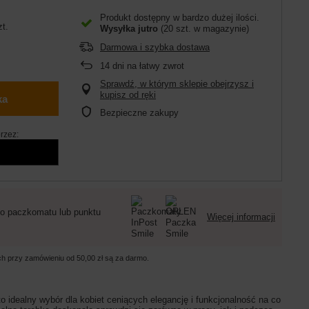
Produkt dostępny w bardzo dużej ilości
zt.
Wysyłka
jutro
(20 szt. w magazynie)
Darmowa i szybka dostawa
14
dni na łatwy zwrot
Sprawdź, w którym sklepie obejrzysz i
kupisz od ręki
ka
Bezpieczne zakupy
rzez:
o paczkomatu lub punktu
Więcej informacji
ych przy zamówieniu od
50,00 zł
są za darmo.
 idealny wybór dla kobiet ceniących elegancję i funkcjonalność na co