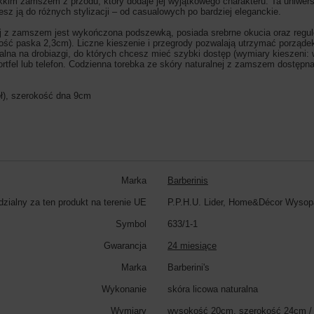
ękkim zamszem z przodu, który dodaje jej wyjątkowego charakteru. Ta uniwers
sz ją do różnych stylizacji – od casualowych po bardziej eleganckie.
j z zamszem jest wykończona podszewką, posiada srebrne okucia oraz regul
ć paska 2,3cm). Liczne kieszenie i przegrody pozwalają utrzymać porządek 
alna na drobiazgi, do których chcesz mieć szybki dostęp (wymiary kieszeni: 
fel lub telefon. Codzienna torebka ze skóry naturalnej z zamszem dostępna je
ł), szerokość dna 9cm
Marka
Barberinis
zialny za ten produkt na terenie UE
P.P.H.U. Lider, Home&Décor Wysop
Symbol
633/1-1
Gwarancja
24 miesiące
Marka
Barberini's
Wykonanie
skóra licowa naturalna
Wymiary
wysokość 20cm, szerokość 24cm /