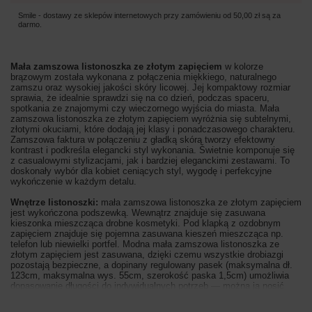
Smile - dostawy ze sklepów internetowych przy zamówieniu od
50,00 zł
są za
darmo.
Mała zamszowa listonoszka ze złotym zapięciem
w kolorze
brązowym została wykonana z połączenia miękkiego, naturalnego
zamszu oraz wysokiej jakości skóry licowej. Jej kompaktowy rozmiar
sprawia, że idealnie sprawdzi się na co dzień, podczas spaceru,
spotkania ze znajomymi czy wieczornego wyjścia do miasta. Mała
zamszowa listonoszka ze złotym zapięciem wyróżnia się subtelnymi,
złotymi okuciami, które dodają jej klasy i ponadczasowego charakteru.
Zamszowa faktura w połączeniu z gładką skórą tworzy efektowny
kontrast i podkreśla elegancki styl wykonania. Świetnie komponuje się
z casualowymi stylizacjami, jak i bardziej eleganckimi zestawami. To
doskonały wybór dla kobiet ceniących styl, wygodę i perfekcyjne
wykończenie w każdym detalu.
Wnętrze listonoszki:
mała zamszowa listonoszka ze złotym zapięciem
jest wykończona podszewką. Wewnątrz znajduje się zasuwana
kieszonka mieszcząca drobne kosmetyki. Pod klapką z ozdobnym
zapięciem znajduje się pojemna zasuwana kieszeń mieszcząca np.
telefon lub niewielki portfel. Modna mała zamszowa listonoszka ze
złotym zapięciem jest zasuwana, dzięki czemu wszystkie drobiazgi
pozostają bezpieczne, a dopinany regulowany pasek (maksymalna dł.
123cm, maksymalna wys. 55cm, szerokość paska 1,5cm) umożliwia
dopasowanie długości do indywidualnych potrzeb — można ją nosić
zarówno na ramieniu, jak i wygodnie przewieszoną przez ramię. Ten
model torebki to idealny wybór dla kobiet ceniących styl i