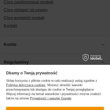
Chcę zareklamować produkt
Chcę odstąpić od umowy
Chcę wymienić produkt
Kontakt
Konto
Regulaminy
Dbamy o Twoją prywatność
Pomoc
Sklep korzysta z plików cookie w celu realizacji usług zgodnie z
Polityką dotyczącą cookies
. Możesz określić warunki
przechowywania lub dostępu do cookie w Twojej przeglądarce.
Więcej informacji na temat warunków i prywatności można znaleźć
także na stronie
Prywatność i warunki Google
.
504199123
sklep@barberinis.pl