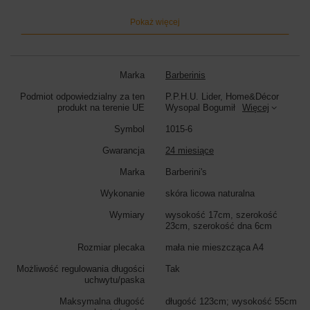
funkcjonalność w jednym.
Pokaż więcej
Skorzystaj z rabatu na zakupy - zapisz się do newslettera i odbierz
rabat 15%. Otrzymasz od nas powiadomienia o nowej kolekcji,
uzupełnieniu stanów magazynowych, a także informacje o aktualnych
akcjach rabatowych.
Marka
Barberinis
Wymiary listonoszki:
wysokość 17cm, szerokość 23cm, szerokość
dna 6cm
Podmiot odpowiedzialny za ten
P.P.H.U. Lider, Home&Décor
produkt na terenie UE
Wysopal Bogumił
Więcej
Kolor listonoszki:
brązowy
Symbol
1015-6
Gwarancja
24 miesiące
Marka
Barberini's
Wykonanie
skóra licowa naturalna
Wymiary
wysokość 17cm, szerokość
23cm, szerokość dna 6cm
Rozmiar plecaka
mała nie mieszcząca A4
Możliwość regulowania długości
Tak
uchwytu/paska
Maksymalna długość
długość 123cm; wysokość 55cm