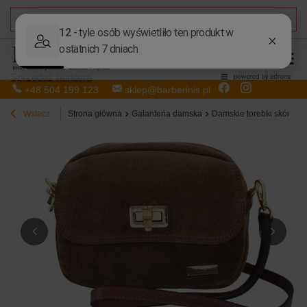
DARMOWA DOSTAWA
od 50,00 zł
Sprzedaż hurtowa
+48 504 199 123
sklep@barberinis.pl
Wstecz
Strona główna
Galanteria damska
Damskie torebki skórzan