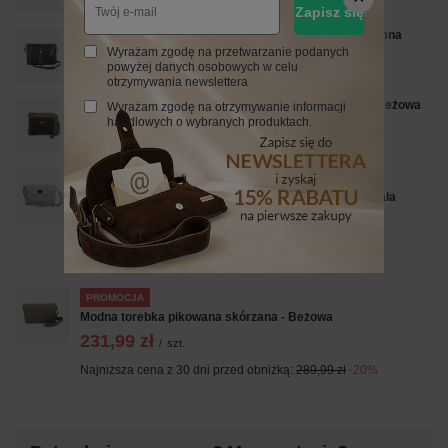
Zapisz się
Torebka skórzana z ozdobnym frędzlem - Zielona ciemna
Wyrażam zgodę na przetwarzanie podanych
279,99 zł
/
szt.
powyżej danych osobowych w celu
otrzymywania newslettera
Codzienna torebka ze skóry naturalnej z zamszem - Beżowa
Wyrażam zgodę na otrzymywanie informacji
handlowych o wybranych produktach.
199,99 zł
/
szt.
PROMOCJA
Skórzana torebka na ramię z plecionym paskiem - Biała
223,99 zł
/
szt.
Najniższa cena z 30 dni przed obniżką:
269,99 zł
-17%
Cena regularna:
319,99 zł
-30%
PROMOCJA
Modna torebka pikowana skórzana - Beżowa
231,99 zł
/
szt.
Najniższa cena z 30 dni przed obniżką:
289,99 zł
-20%