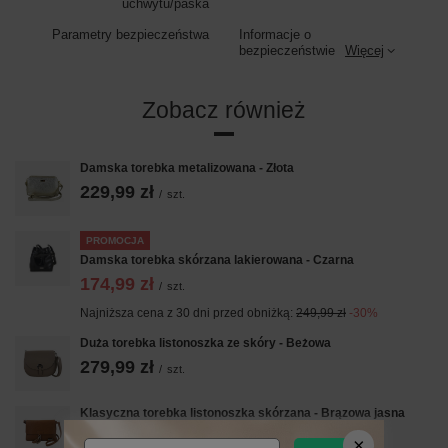
uchwytu/paska
Parametry bezpieczeństwa
Informacje o
bezpieczeństwie
Więcej
Zobacz również
Damska torebka metalizowana - Złota
229,99 zł
/
szt.
PROMOCJA
Damska torebka skórzana lakierowana - Czarna
174,99 zł
/
szt.
Najniższa cena z 30 dni przed obniżką:
249,99 zł
-30%
Duża torebka listonoszka ze skóry - Beżowa
279,99 zł
/
szt.
Klasyczna torebka listonoszka skórzana - Brązowa jasna
239,99 zł
/
szt.