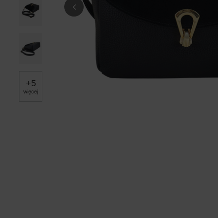
+
5
więcej