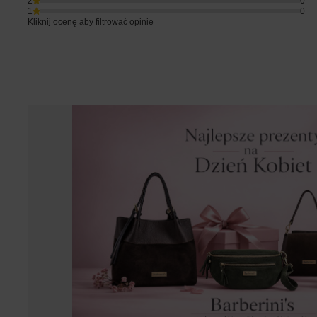
2
0
1
0
Kliknij ocenę aby filtrować opinie