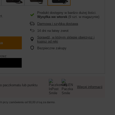
Produkt dostępny w bardzo dużej ilości
zt.
Wysyłka
we wtorek
(9 szt. w magazynie)
Darmowa i szybka dostawa
14
dni na łatwy zwrot
Sprawdź, w którym sklepie obejrzysz i
kupisz od ręki
ka
Bezpieczne zakupy
rzez:
o paczkomatu lub punktu
Więcej informacji
ych przy zamówieniu od
50,00 zł
są za darmo.