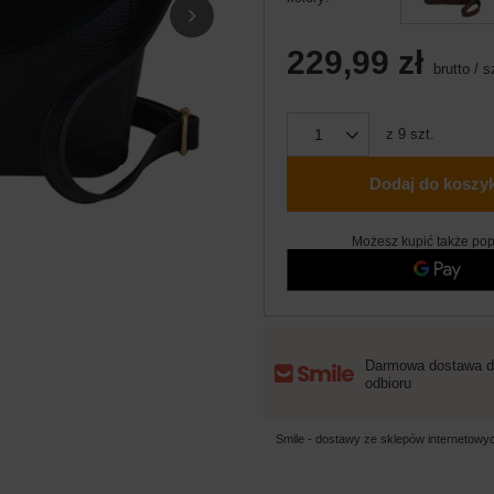
229,99 zł
brutto
/
s
z
9
szt.
Dodaj do koszy
Możesz kupić także pop
Darmowa dostawa d
odbioru
Smile - dostawy ze sklepów internetow