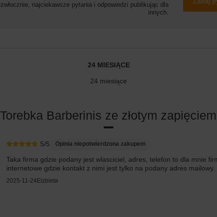
Zadaj p
włocznie, najciekawsze pytania i odpowiedzi publikując dla
innych.
24 MIESIĄCE
24 miesiące
 Torebka Barberinis ze złotym zapięciem
5/5
Opinia niepotwierdzona zakupem
Taka firma gdzie podany jest wlasciciel, adres, telefon to dla mnie 
internetowe gdzie kontakt z nimi jest tylko na podany adres mailowy. 
2025-11-24
Elzbieta