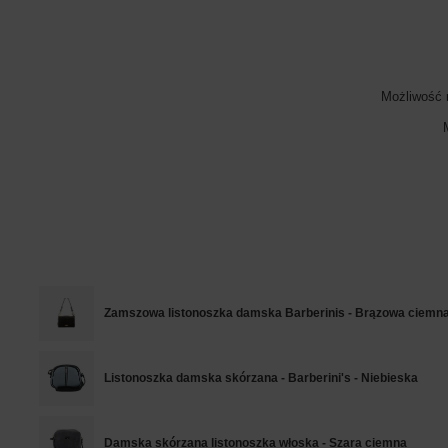
Możliwość 
Zamszowa listonoszka damska Barberinis - Brązowa ciemn
Listonoszka damska skórzana - Barberini's - Niebieska
Damska skórzana listonoszka włoska - Szara ciemna