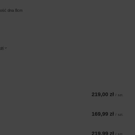
kość dna 8cm
ej
219,00 zł
/
szt.
169,99 zł
/
szt.
219,99 zł
/
szt.