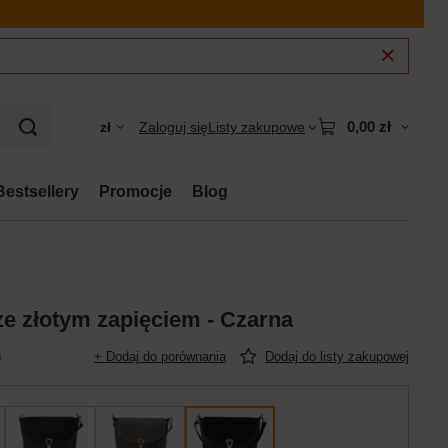
0,00 zł
zł
Zaloguj się
Listy zakupowe
Bestsellery
Promocje
Blog
ze złotym zapięciem - Czarna
)
+ Dodaj do porównania
Dodaj do listy zakupowej