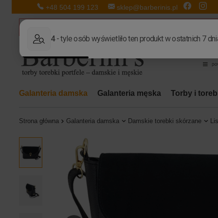
+48 504 199 123
sklep@barberinis.pl
Galanteria damska
Galanteria męska
Torby i tore
Strona główna
Galanteria damska
Damskie torebki skórzane
Li