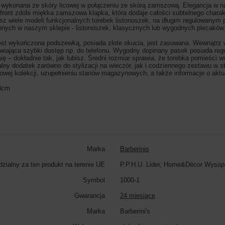
 wykonana ze skóry licowej w połączeniu ze skórą zamszową. Elegancja w na
j front zdobi miękka zamszowa klapka, która dodaje całości subtelnego chara
z wiele modeli funkcjonalnych torebek listonoszek, na długim regulowanym pa
pnych w naszym sklepie - listonoszek, klasycznych lub wygodnych plecaków o
 jest wykończona podszewką, posiada złote okucia, jest zasuwana. Wewnątr
liwiająca szybki dostęp np. do telefonu. Wygodny dopinany pasek posiada r
 – dokładnie tak, jak lubisz. Średni rozmiar sprawia, że torebka pomieści w
alny dodatek zarówno do stylizacji na wieczór, jak i codziennego zestawu w s
nowej kolekcji, uzupełnieniu stanów magazynowych, a także informacje o akt
 8cm
Marka
Barberinis
zialny za ten produkt na terenie UE
P.P.H.U. Lider, Home&Décor Wysop
Symbol
1000-1
Gwarancja
24 miesiące
Marka
Barberini's