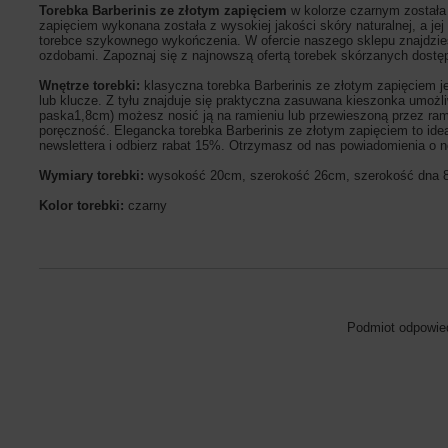
Torebka Barberinis ze złotym zapięciem
w kolorze czarnym została
zapięciem wykonana została z wysokiej jakości skóry naturalnej, a je
torebce szykownego wykończenia.
W ofercie naszego sklepu znajdzies
ozdobami.
Zapoznaj się z najnowszą ofertą torebek skórzanych dostę
Wnętrze torebki:
klasyczna torebka Barberinis ze złotym zapięciem
lub klucze. Z tyłu znajduje się praktyczna zasuwana kieszonka umoż
paska1,8cm) możesz nosić ją na ramieniu lub przewieszoną przez ramię
poręczność. Elegancka
torebka Barberinis ze złotym zapięciem t
o ide
newslettera i odbierz rabat 15%. Otrzymasz od nas powiadomienia o 
Wymiary torebki:
wysokość 20cm, szerokość 26cm, szerokość dna
Kolor torebki:
czarny
Podmiot odpowied