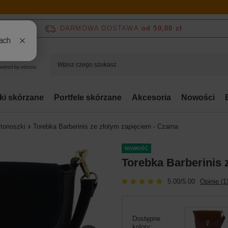
DARMOWA DOSTAWA
od 50,00 zł
bki skórzane
Portfele skórzane
Akcesoria
Nowości
stonoszki
Torebka Barberinis ze złotym zapięciem - Czarna
NOWOŚĆ
Torebka Barberinis 
5.00/5.00
Opinie (1
Dostępne
kolory