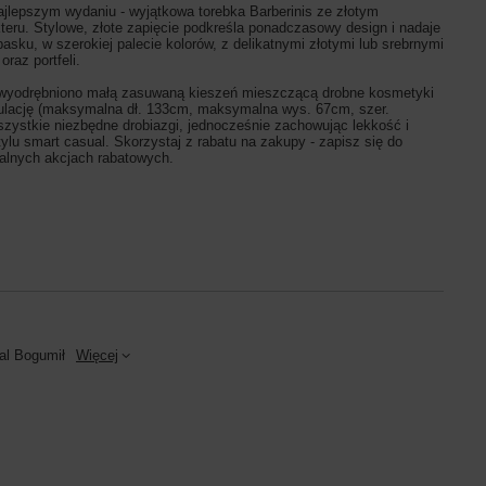
jlepszym wydaniu - wyjątkowa torebka Barberinis ze złotym
kteru. Stylowe, złote zapięcie podkreśla ponadczasowy design i nadaje
sku, w szerokiej palecie kolorów, z delikatnymi złotymi lub srebrnymi
raz portfeli.
z wyodrębniono małą zasuwaną kieszeń mieszczącą drobne kosmetyki
egulację (maksymalna dł. 133cm, maksymalna wys. 67cm, szer.
szystkie niezbędne drobiazgi, jednocześnie zachowując lekkość i
tylu smart casual. Skorzystaj z rabatu na zakupy - zapisz się do
ualnych akcjach rabatowych.
al Bogumił
Więcej