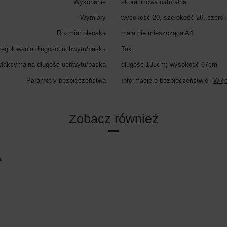
Wykonanie
skóra licowa naturalna
Wymiary
wysokość 20, szerokość 26, szero
Rozmiar plecaka
mała nie mieszcząca A4
regulowania długości uchwytu/paska
Tak
Maksymalna długość uchwytu/paska
długość 133cm; wysokość 67cm
Parametry bezpieczeństwa
Informacje o bezpieczeństwie
Więc
Zobacz również
a