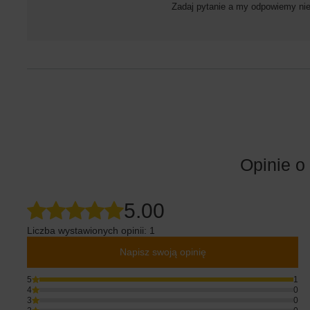
Zadaj pytanie a my odpowiemy niez
Opinie o
5.00
Liczba wystawionych opinii: 1
Napisz swoją opinię
5
1
4
0
3
0